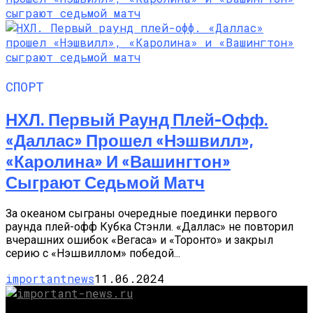
СПОРТ
НХЛ. Первый Раунд Плей-Офф.
«Даллас» Прошел «Нэшвилл»,
«Каролина» И «Вашингтон»
Сыграют Седьмой Матч
За океаном сыграны очередные поединки первого
раунда плей-офф Кубка Стэнли. «Даллас» не повторил
вчерашних ошибок «Вегаса» и «Торонто» и закрыл
серию с «Нэшвиллом» победой...
importantnews
11.06.2024