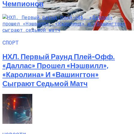
Чемпионов
Семейное Наследие: Кейт Хадсон
СПОРТ
Хранит Свои Наряды Для Дочери Рани
НХЛ. Первый Раунд Плей-Офф.
«Даллас» Прошел «Нэшвилл»,
«Каролина» И «Вашингтон»
Сыграют Седьмой Матч