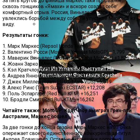
За пять кругов до финиша Маркес таки прорвался
сквозь гонщиков «Ямахи» и вскоре создал себе
комфортный отрыв. Россия, Виньялес и Зарко слишком
увлеклись борьбой между собой и упустили Маркеса из
виду.
На Донбассе Во Время Тушения
Результаты гонки:
Пожара Погибли Двое Военных
1. Марк Маркес (Repsol Honda Team)
2. Валентино Росси (Movistar Yamaha MotoGP) +1,799
3. Маверик Виньялес (Movistar Yamaha MotoGP) +1,826
4. Жоанн Зарко (Monster Yamaha Tech 3) +1,842
Дуэт Из Украины Выступит На
5. Кэл Кратчлоу (LCR Honda) +3,845
Легендарном Фестивале Coachella
6. Андреа Янноне (Team Suzuki ECSTAR) +3,871
7. Джек Миллер (Team EG 0,0 Marc VDS) +5,619
8. Алекс Ринс (Team Suzuki ECSTAR) +12,208
9. Поль Эспаргаро (Red Bull KTM) +16,251
10. Брэдли Смит (Red Bull KTM) +16,262
Читайте также: MotoGP: Кратчлоу выиграл Гран-при
Австралии, Маркес сошел
За две гонки до конца сезона Марк Маркес на 33 очка
опережает своего единственного конкурента за титул
Андреа Довициозо. Остальные гонщики досрочно