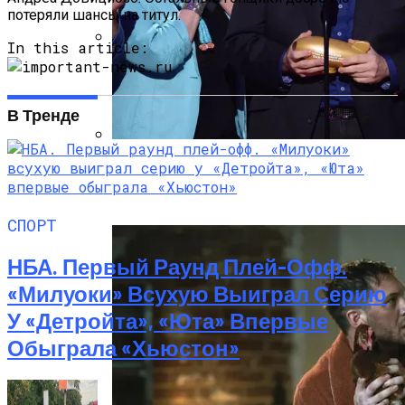
потеряли шансы на титул.
In this article:
Под Киевом Мотоцикл Влетел В
Легковушку: Двое Погибших
В Тренде
Тёмная Сторона Детских Шоу: Куда
Пропал Скандальный Создатель
Никелодеона
СПОРТ
НБА. Первый Раунд Плей-Офф.
«Милуоки» Всухую Выиграл Серию
У «Детройта», «Юта» Впервые
Обыграла «Хьюстон»