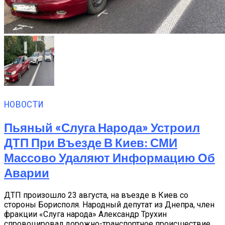
НОВОСТИ
Пьяный «слуга Народа» Устроил
ДТП При Въезде В Киев: СМИ
Массово Удаляют Информацию Об
Аварии
ДТП произошло 23 августа, на въезде в Киев со
стороны Борисполя. Народный депутат из Днепра, член
фракции «Слуга народа» Александр Трухин
спровоцировал дорожно-транспортное происшествие...