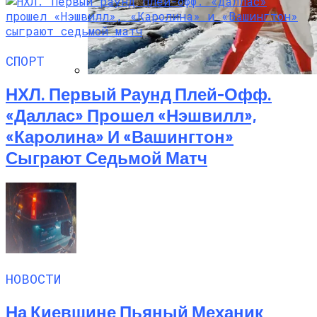
СПОРТ
НХЛ. Первый Раунд Плей-Офф.
Семейное Наследие: Кейт Хадсон
Хранит Свои Наряды Для Дочери Рани
«Даллас» Прошел «Нэшвилл»,
«Каролина» И «Вашингтон»
Сыграют Седьмой Матч
НОВОСТИ
На Киевщине Пьяный Механик