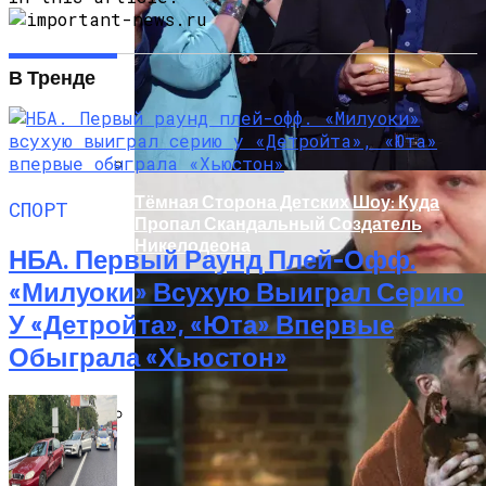
Под Киевом Мотоцикл Влетел В
Легковушку: Двое Погибших
В Тренде
Тёмная Сторона Детских Шоу: Куда
СПОРТ
Пропал Скандальный Создатель
Никелодеона
НБА. Первый Раунд Плей-Офф.
«Милуоки» Всухую Выиграл Серию
У «Детройта», «Юта» Впервые
Обыграла «Хьюстон»
Прокурор Хмельницкой Области Умер
От Осложнений Коронавируса