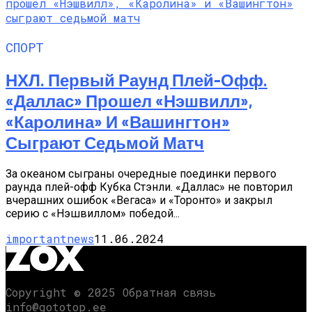
СПОРТ
НХЛ. Первый Раунд Плей-Офф.
«Даллас» Прошел «Нэшвилл»,
«Каролина» И «Вашингтон»
Сыграют Седьмой Матч
За океаном сыграны очередные поединки первого
раунда плей-офф Кубка Стэнли. «Даллас» не повторил
вчерашних ошибок «Вегаса» и «Торонто» и закрыл
серию с «Нэшвиллом» победой...
importantnews
11.06.2024
Copyright © 2025 Обратная связь
info@gototop.ee