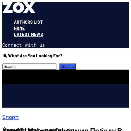
AUTHORS LIST
HOME
LATEST NEWS
Connect with us
Hi, What Are You Looking For?
Спорт
important-news.ru
MotoGP: Маркес Оформил Победу В