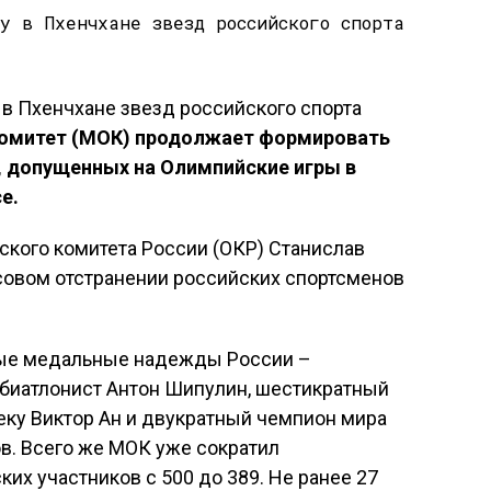
омитет (МОК) продолжает формировать
, допущенных на Олимпийские игры в
е.
кого комитета России (ОКР) Станислав
овом отстранении российских спортсменов
ные медальные надежды России –
биатлонист Антон Шипулин, шестикратный
еку Виктор Ан и двукратный чемпион мира
в. Всего же МОК уже сократил
их участников с 500 до 389. Не ранее 27