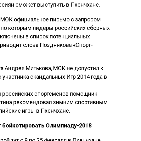
оссиян сможет выступить в Пхенчхане.
 МОК официальное письмо с запросом
, по которым лидеры российских сборных
включены в список потенциальных
приводит слова Позднякова «Спорт-
а Андрея Митькова, МОК не допустил к
 участника скандальных Игр 2014 года в
и российских спортсменов помощник
утина рекомендовал зимним спортивным
ийские игры в Пхенчхане.
ет бойкотировать Олимпиаду-2018
ойдут с 9 по 25 февраля в Пхенчхане