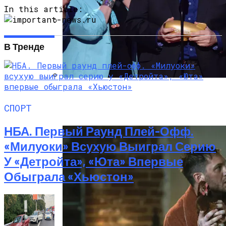
In this article:
Под Киевом Мотоцикл Влетел В
В Тренде
Легковушку: Двое Погибших
Тёмная Сторона Детских Шоу: Куда
Пропал Скандальный Создатель
СПОРТ
Никелодеона
НБА. Первый Раунд Плей-Офф.
«Милуоки» Всухую Выиграл Серию
У «Детройта», «Юта» Впервые
Обыграла «Хьюстон»