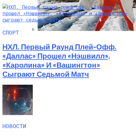
СПОРТ
Семейное Наследие: Кейт Хадсон
НХЛ. Первый Раунд Плей-Офф.
Хранит Свои Наряды Для Дочери Рани
«Даллас» Прошел «Нэшвилл»,
«Каролина» И «Вашингтон»
Сыграют Седьмой Матч
НОВОСТИ