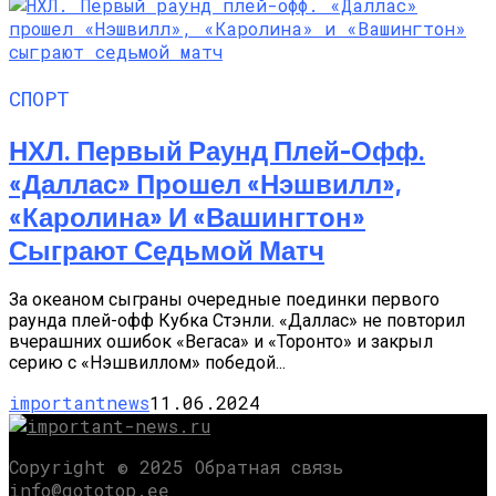
СПОРТ
НХЛ. Первый Раунд Плей-Офф.
«Даллас» Прошел «Нэшвилл»,
«Каролина» И «Вашингтон»
Сыграют Седьмой Матч
За океаном сыграны очередные поединки первого
раунда плей-офф Кубка Стэнли. «Даллас» не повторил
вчерашних ошибок «Вегаса» и «Торонто» и закрыл
серию с «Нэшвиллом» победой...
importantnews
11.06.2024
Copyright © 2025 Обратная связь
info@gototop.ee