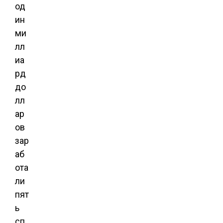
од
ин
ми
лл
иа
рд
до
лл
ар
ов
зар
аб
ота
ли
пят
ь
сп