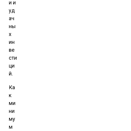
и и
уд
ач
ны
х
ин
ве
сти
ци
й.
Ка
к
ми
ни
му
м