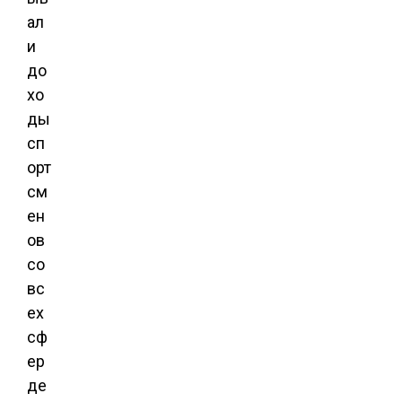
ал
и
до
хо
ды
сп
орт
см
ен
ов
со
вс
ех
сф
ер
де