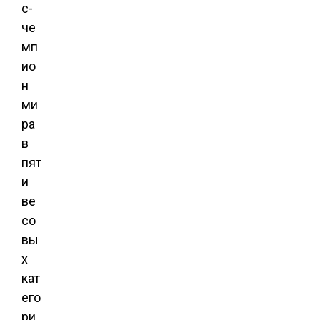
с-
че
мп
ио
н
ми
ра
в
пят
и
ве
со
вы
х
кат
его
ри