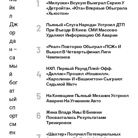
«Милуоки» Всухую Выиграл Серию У
«Детройта», «Юта» Впервые Обыграла
«Хьюстон»
Пьяный «слуга Народа» Устроил ДТП
При Въезде В Киев: СМИ Массово
Удаляют Информацию Об Аварии
«Реал» Повторно Обыграл «ПСЖ» И
Вышел В Четвертьфинал Лиги
Чемпионов
НХЛ. Первый Раунд Плей-Офф.
«Даллас» Прошел «Нэшвилл»,
«Каролина» И «Вашингтон» Сыграют
Седьмой Матч
На Киевщине Пьяный Механик Устроил
Аварию На Угнанном Авто
Жена Влада Ямы В Бикини
Похвасталась Результатами
Тренировок
«Шахтер» Получил Потенциальных