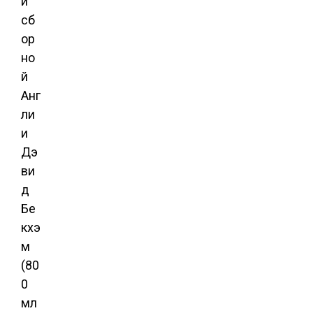
и
сб
ор
но
й
Анг
ли
и
Дэ
ви
д
Бе
кхэ
м
(80
0
мл