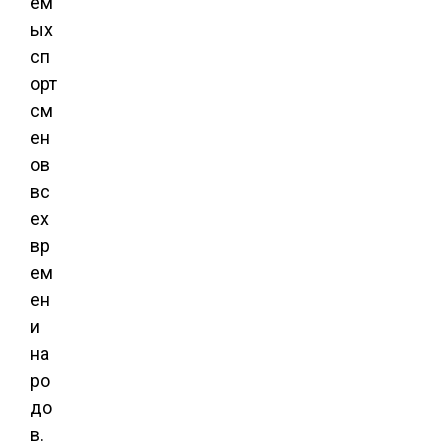
ем
ых
сп
орт
см
ен
ов
вс
ех
вр
ем
ен
и
на
ро
до
в.