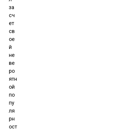
за
сч
ет
св
ое
й
не
ве
ро
ятн
ой
по
пу
ля
рн
ост