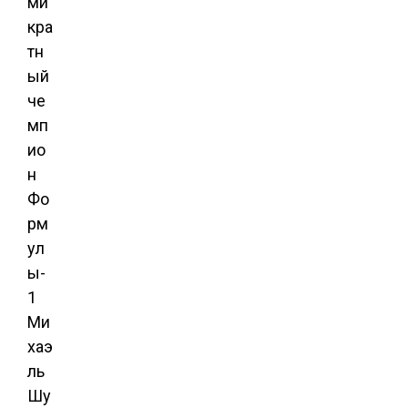
ми
кра
тн
ый
че
мп
ио
н
Фо
рм
ул
ы-
1
Ми
хаэ
ль
Шу