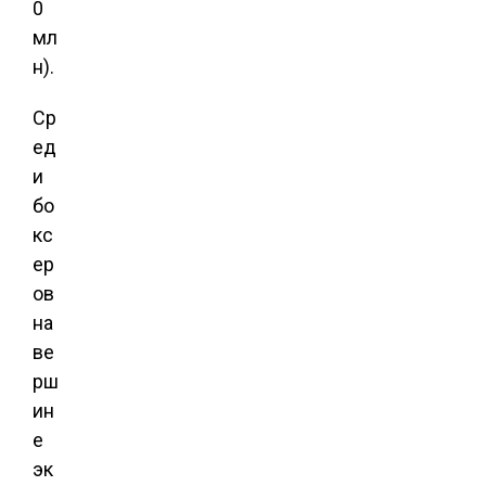
0
мл
н).
Ср
ед
и
бо
кс
ер
ов
на
ве
рш
ин
е
эк