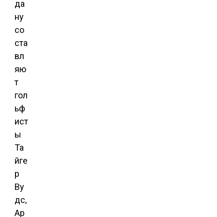
да
ну
со
ста
вл
яю
т
гол
ьф
ист
ы
Та
йге
р
Ву
дс,
Ар