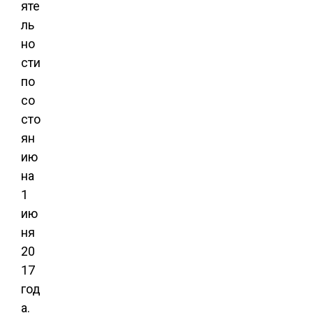
яте
ль
но
сти
по
со
сто
ян
ию
на
1
ию
ня
20
17
год
а.