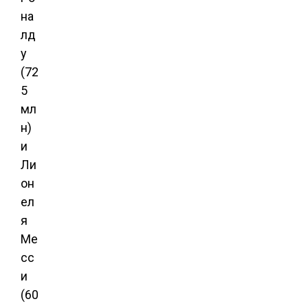
на
лд
у
(72
5
мл
н)
и
Ли
он
ел
я
Ме
сс
и
(60