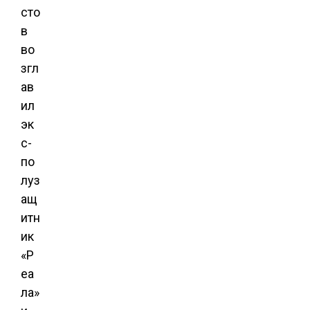
сто
в
во
згл
ав
ил
эк
с-
по
луз
ащ
итн
ик
«Р
еа
ла»