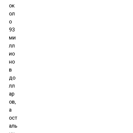
ок
ол
о
93
ми
лл
ио
но
в
до
лл
ар
ов,
а
ост
аль