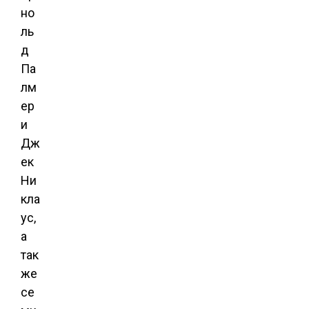
но
ль
д
Па
лм
ер
и
Дж
ек
Ни
кла
ус,
а
так
же
се