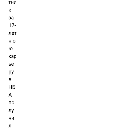
тни
к
за
17-
лет
ню
ю
кар
ье
ру
в
НБ
А
по
лу
чи
л