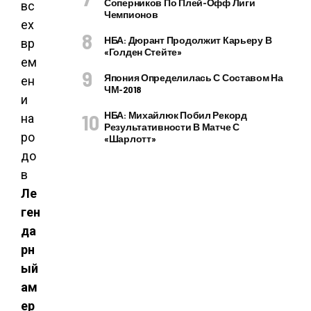
Соперников По Плей-Офф Лиги
Чемпионов
НБА: Дюрант Продолжит Карьеру В
«Голден Стейте»
Япония Определилась С Составом На
ЧМ-2018
НБА: Михайлюк Побил Рекорд
Результативности В Матче С
«Шарлотт»
Ле
ген
да
рн
ый
ам
ер