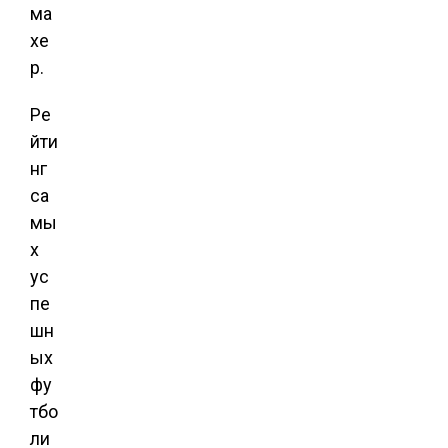
ма
хе
р.
Ре
йти
нг
са
мы
х
ус
пе
шн
ых
фу
тбо
ли