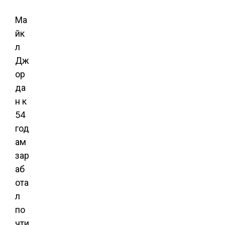
Ма
йк
л
Дж
ор
да
н к
54
год
ам
зар
аб
ота
л
по
чти