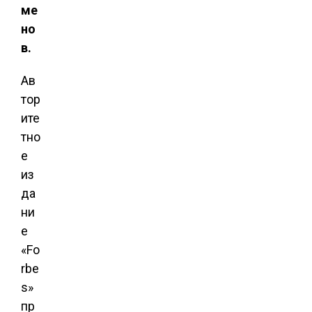
ме
но
в.
Ав
тор
ите
тно
е
из
да
ни
е
«Fo
rbe
s»
пр