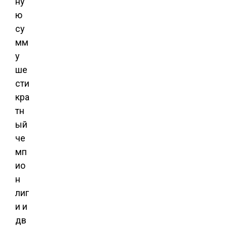
ну
ю
су
мм
у
ше
сти
кра
тн
ый
че
мп
ио
н
лиг
и и
дв