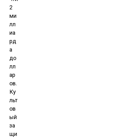
2
ми
лл
иа
рд
а
до
лл
ар
ов.
Ку
льт
ов
ый
за
щи