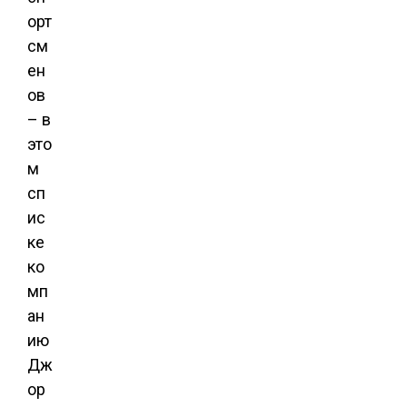
орт
см
ен
ов
– в
это
м
сп
ис
ке
ко
мп
ан
ию
Дж
ор