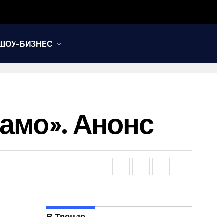
ШОУ-БИЗНЕС
намо». Анонс
В Тренде