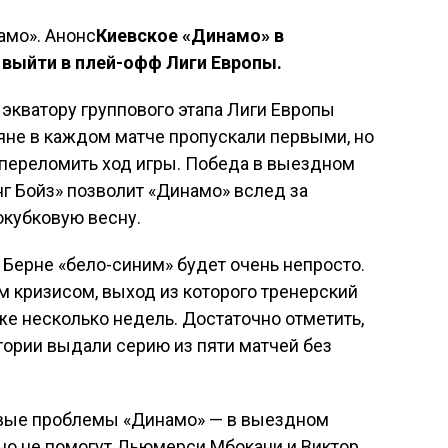
Киевское «Динамо» в
выйти в плей-офф Лиги Европы.
экватору группового этапа Лиги Европы
яне в каждом матче пропускали первыми, но
 переломить ход игры. Победа в выездном
г Бойз» позволит «Динамо» вслед за
окубковую весну.
Берне «бело-синим» будет очень непросто.
 кризисом, выход из которого тренерский
же несколько недель. Достаточно отметить,
тории выдали серию из пяти матчей без
овые проблемы «Динамо» — в выездном
чно не помогут Дьюмерси Мбокани и Виктор