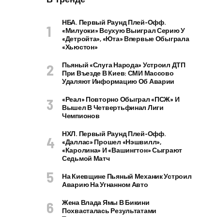
НБА. Первый Раунд Плей-Офф.
«Милуоки» Всухую Выиграл Серию У
«Детройта», «Юта» Впервые Обыграла
«Хьюстон»
Пьяный «слуга Народа» Устроил ДТП
При Въезде В Киев: СМИ Массово
Удаляют Информацию Об Аварии
«Реал» Повторно Обыграл «ПСЖ» И
Вышел В Четвертьфинал Лиги
Чемпионов
НХЛ. Первый Раунд Плей-Офф.
«Даллас» Прошел «Нэшвилл»,
«Каролина» И «Вашингтон» Сыграют
Седьмой Матч
На Киевщине Пьяный Механик Устроил
Аварию На Угнанном Авто
Жена Влада Ямы В Бикини
Похвасталась Результатами