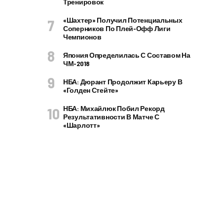
Тренировок
«Шахтер» Получил Потенциальных
Соперников По Плей-Офф Лиги
Чемпионов
Япония Определилась С Составом На
ЧМ-2018
НБА: Дюрант Продолжит Карьеру В
«Голден Стейте»
НБА: Михайлюк Побил Рекорд
Результативности В Матче С
«Шарлотт»