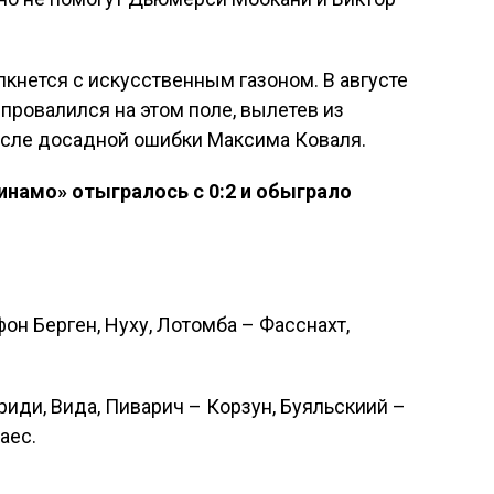
кнется с искусственным газоном. В августе
провалился на этом поле, вылетев из
сле досадной ошибки Максима Коваля.
инамо» отыгралось с 0:2 и обыграло
фон Берген, Нуху, Лотомба – Фасснахт,
риди, Вида, Пиварич – Корзун, Буяльскиий –
аес.