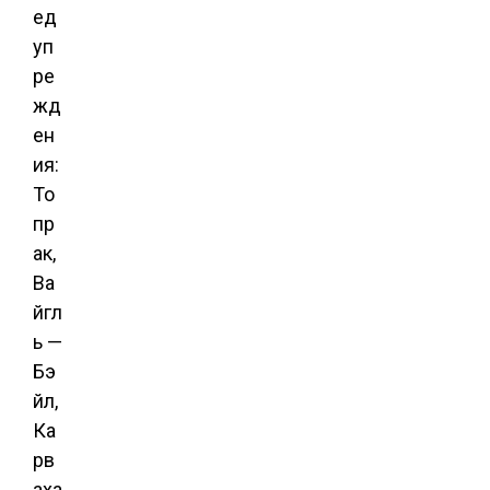
ед
уп
ре
жд
ен
ия:
То
пр
ак,
Ва
йгл
ь —
Бэ
йл,
Ка
рв
аха