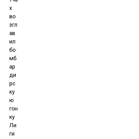
х
во
згл
ав
ил
бо
мб
ар
ди
рс
ку
ю
гон
ку
Ли
ги