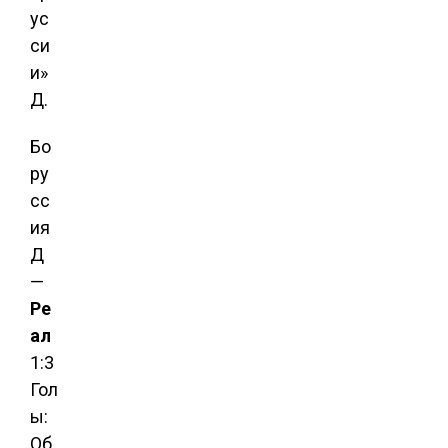
ус
си
и»
Д.
Бо
ру
сс
ия
Д
—
Ре
ал
1:3
Гол
ы:
Об