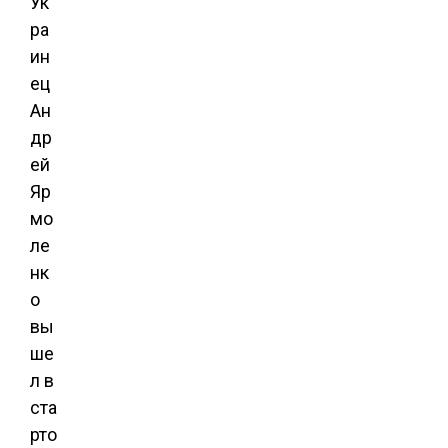
Ук
ра
ин
ец
Ан
др
ей
Яр
мо
ле
нк
о
вы
ше
л в
ста
рто