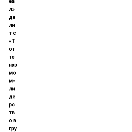
еа
л»
де
ли
т с
«Т
от
те
нхэ
мо
м»
ли
де
рс
тв
о в
гру