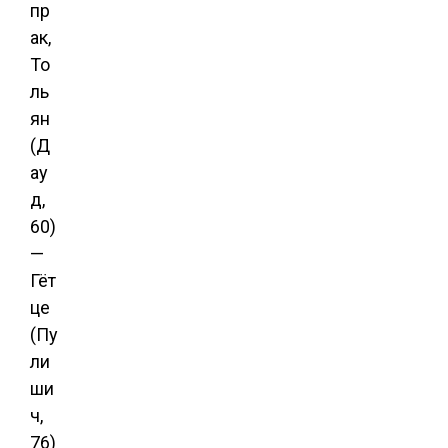
пр
ак,
То
ль
ян
(Д
ау
д,
60)
—
Гёт
це
(Пу
ли
ши
ч,
76)