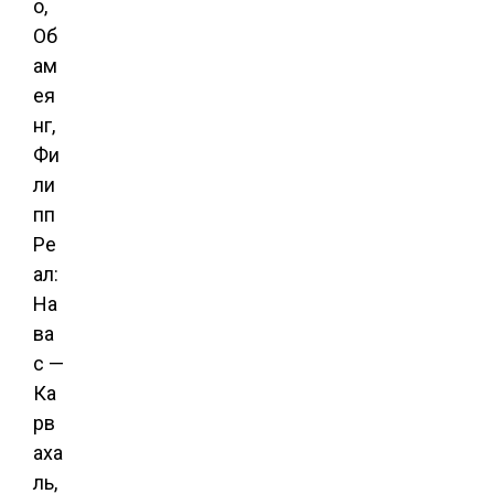
о,
Об
ам
ея
нг,
Фи
ли
пп
Ре
ал:
На
ва
с —
Ка
рв
аха
ль,