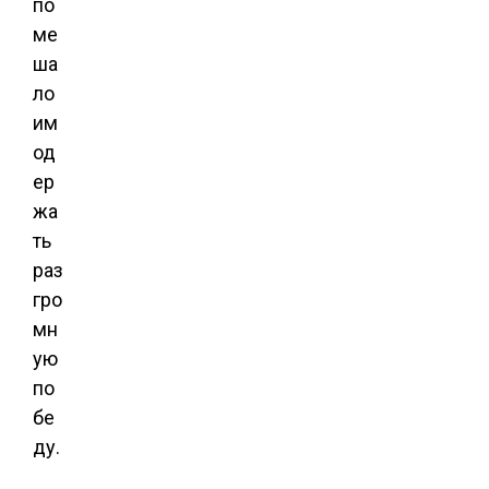
по
ме
ша
ло
им
од
ер
жа
ть
раз
гро
мн
ую
по
бе
ду.