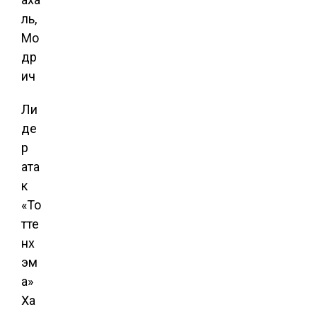
ль,
Мо
др
ич
Ли
де
р
ата
к
«То
тте
нх
эм
а»
Ха