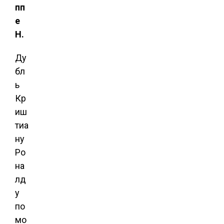
пп
е
H.
Ду
бл
ь
Кр
иш
тиа
ну
Ро
на
лд
у
по
мо