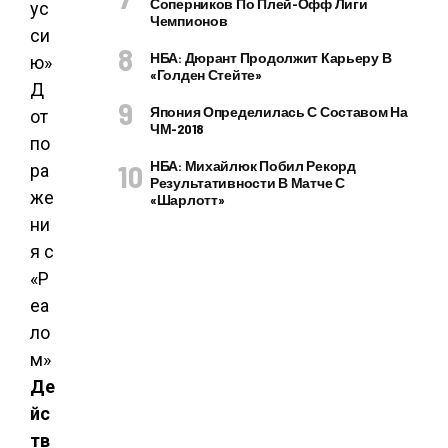
Соперников По Плей-Офф Лиги
Чемпионов
НБА: Дюрант Продолжит Карьеру В
«Голден Стейте»
Япония Определилась С Составом На
ЧМ-2018
НБА: Михайлюк Побил Рекорд
Результативности В Матче С
«Шарлотт»
Де
йс
тв