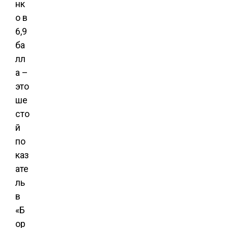
нк
о в
6,9
ба
лл
а –
это
ше
сто
й
по
каз
ате
ль
в
«Б
ор