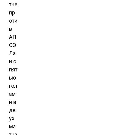
тче
пр
оти
в
АП
ОЭ
Ла
и с
пят
ью
гол
ам
и в
дв
ух
ма
тча