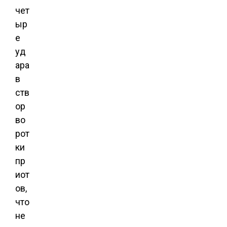
чет
ыр
е
уд
ара
в
ств
ор
во
рот
ки
пр
иот
ов,
что
не