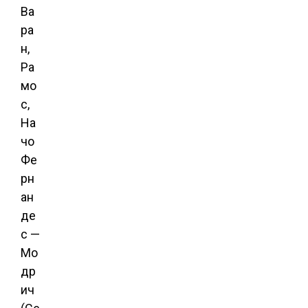
Ва
ра
н,
Ра
мо
с,
На
чо
Фе
рн
ан
де
с —
Мо
др
ич