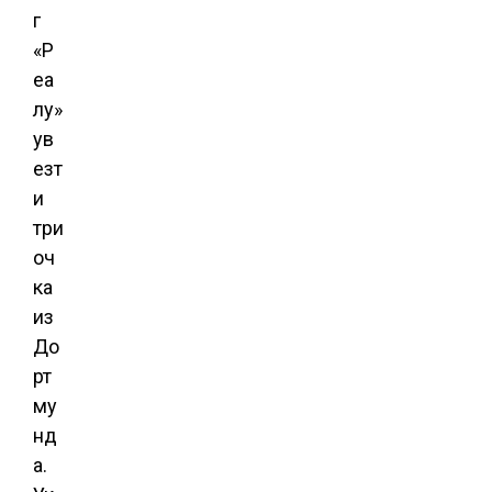
г
«Р
еа
лу»
ув
езт
и
три
оч
ка
из
До
рт
му
нд
а.