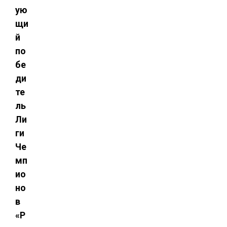
ую
щи
й
по
бе
ди
те
ль
Ли
ги
Че
мп
ио
но
в
«Р