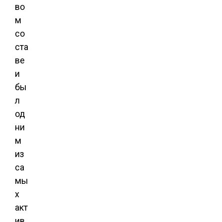
во
м
со
ста
ве
и
бы
л
од
ни
м
из
са
мы
х
акт
ив