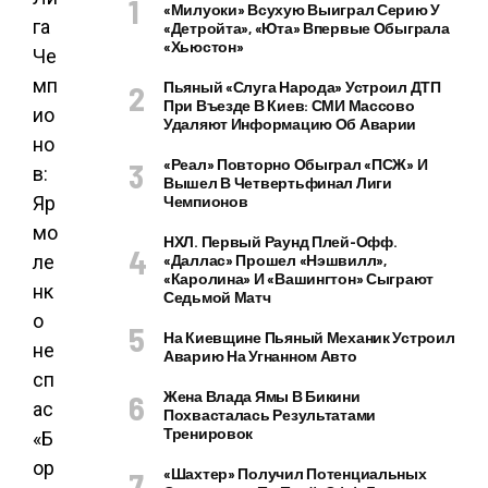
«Милуоки» Всухую Выиграл Серию У
«Детройта», «Юта» Впервые Обыграла
«Хьюстон»
Пьяный «слуга Народа» Устроил ДТП
При Въезде В Киев: СМИ Массово
Удаляют Информацию Об Аварии
«Реал» Повторно Обыграл «ПСЖ» И
Вышел В Четвертьфинал Лиги
Чемпионов
НХЛ. Первый Раунд Плей-Офф.
«Даллас» Прошел «Нэшвилл»,
«Каролина» И «Вашингтон» Сыграют
Седьмой Матч
На Киевщине Пьяный Механик Устроил
Аварию На Угнанном Авто
Жена Влада Ямы В Бикини
Похвасталась Результатами
Тренировок
«Шахтер» Получил Потенциальных