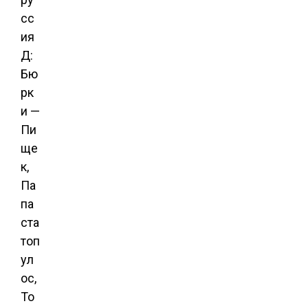
сс
ия
Д:
Бю
рк
и —
Пи
ще
к,
Па
па
ста
топ
ул
ос,
То