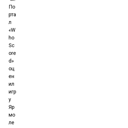
По
рта
л
«W
ho
Sc
ore
d»
оц
ен
ил
игр
у
Яр
мо
ле