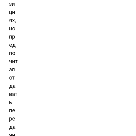
зи
ци
ях,
но
пр
ед
по
чит
ал
от
да
ват
ь
пе
ре
да
чи.