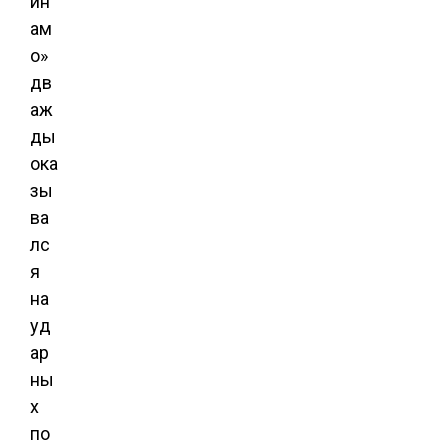
ин
ам
о»
дв
аж
ды
ока
зы
ва
лс
я
на
уд
ар
ны
х
по