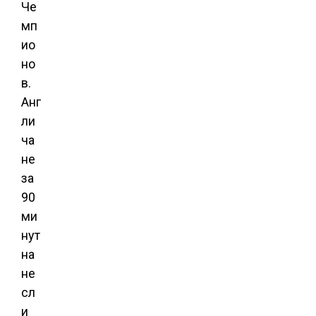
Че
мп
ио
но
в.
Анг
ли
ча
не
за
90
ми
нут
на
не
сл
и