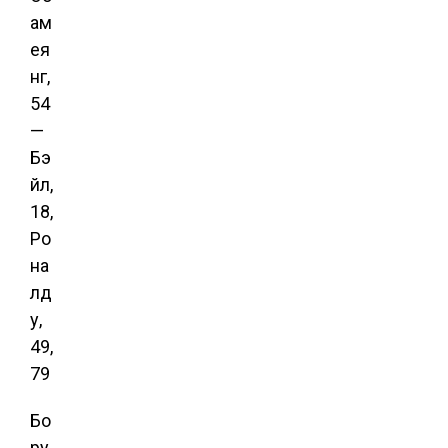
ам
ея
нг,
54
—
Бэ
йл,
18,
Ро
на
лд
у,
49,
79
Бо
ру