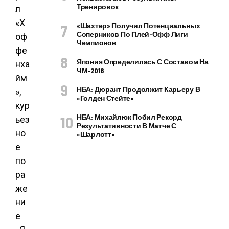
Тренировок
«Шахтер» Получил Потенциальных
Соперников По Плей-Офф Лиги
Чемпионов
Япония Определилась С Составом На
ЧМ-2018
НБА: Дюрант Продолжит Карьеру В
«Голден Стейте»
НБА: Михайлюк Побил Рекорд
Результативности В Матче С
«Шарлотт»