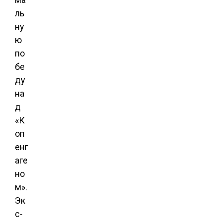
ль
ну
ю
по
бе
ду
на
д
«К
оп
енг
аге
но
м».
Эк
с-