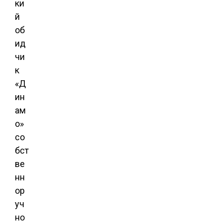
ки
й
об
ид
чи
к
«Д
ин
ам
о»
со
бст
ве
нн
ор
уч
но