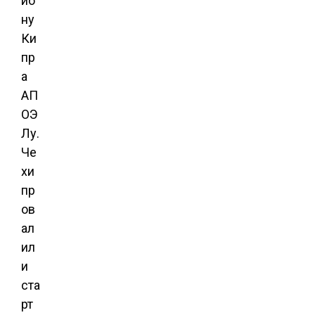
ио
ну
Ки
пр
а
АП
ОЭ
Лу.
Че
хи
пр
ов
ал
ил
и
ста
рт