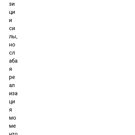
зи
ци
и
си
лы,
но
сл
аба
я
ре
ал
иза
ци
я
мо
ме
нто