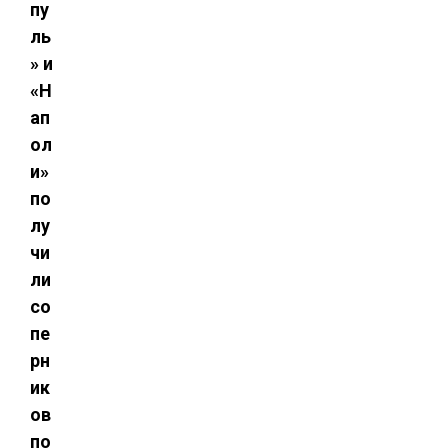
пу
ль
» и
«Н
ап
ол
и»
по
лу
чи
ли
со
пе
рн
ик
ов
по