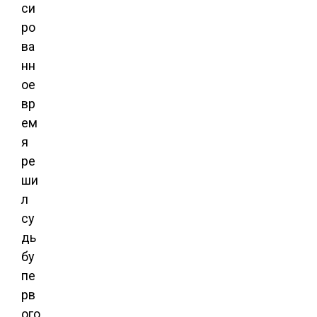
си
ро
ва
нн
ое
вр
ем
я
ре
ши
л
су
дь
бу
пе
рв
ого