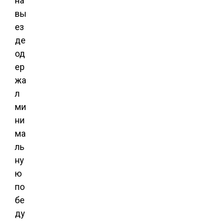
на
вы
ез
де
од
ер
жа
л
ми
ни
ма
ль
ну
ю
по
бе
ду