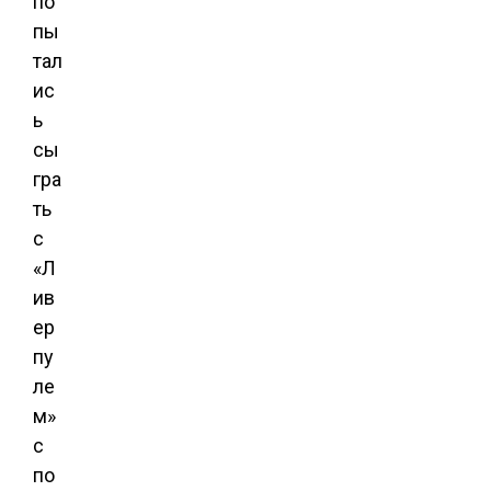
по
пы
тал
ис
ь
сы
гра
ть
с
«Л
ив
ер
пу
ле
м»
с
по