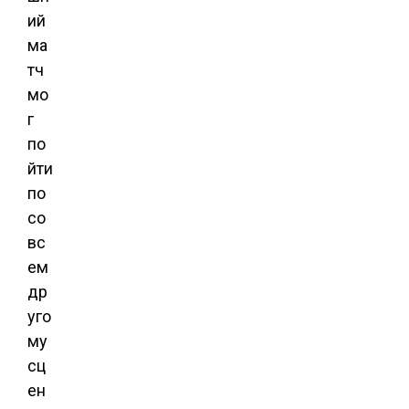
ий
ма
тч
мо
г
по
йти
по
со
вс
ем
др
уго
му
сц
ен