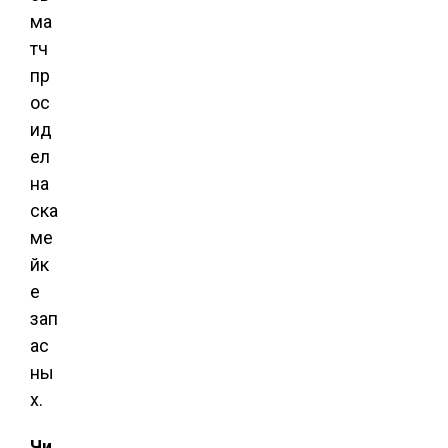
ма
тч
пр
ос
ид
ел
на
ска
ме
йк
е
зап
ас
ны
х.
Чи