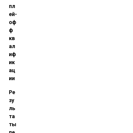
пл
ей-
оф
ф
кв
ал
иф
ик
ац
ии
Ре
зу
ль
та
ты
пе