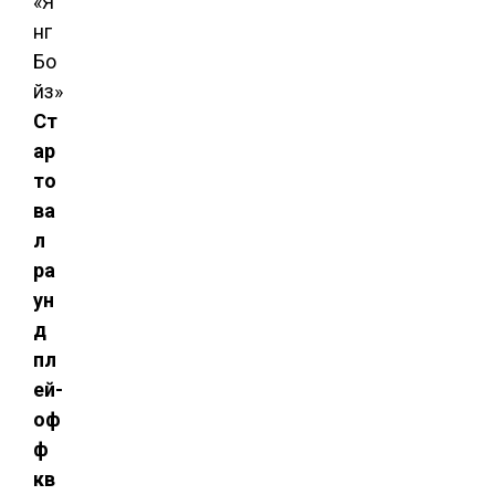
Ст
ар
то
ва
л
ра
ун
д
пл
ей-
оф
ф
кв