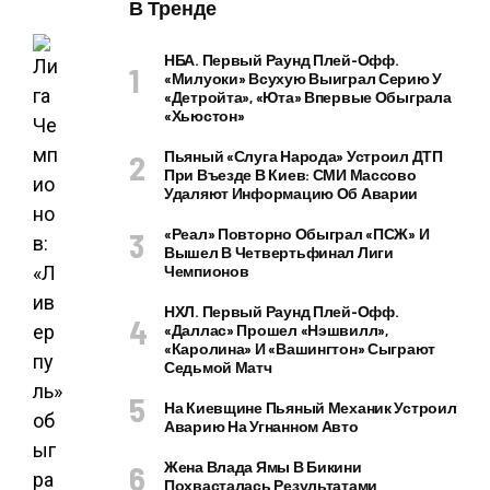
В Тренде
НБА. Первый Раунд Плей-Офф.
«Милуоки» Всухую Выиграл Серию У
«Детройта», «Юта» Впервые Обыграла
«Хьюстон»
Пьяный «слуга Народа» Устроил ДТП
При Въезде В Киев: СМИ Массово
Удаляют Информацию Об Аварии
«Реал» Повторно Обыграл «ПСЖ» И
Вышел В Четвертьфинал Лиги
Чемпионов
НХЛ. Первый Раунд Плей-Офф.
«Даллас» Прошел «Нэшвилл»,
«Каролина» И «Вашингтон» Сыграют
Седьмой Матч
На Киевщине Пьяный Механик Устроил
Аварию На Угнанном Авто
Жена Влада Ямы В Бикини
Похвасталась Результатами