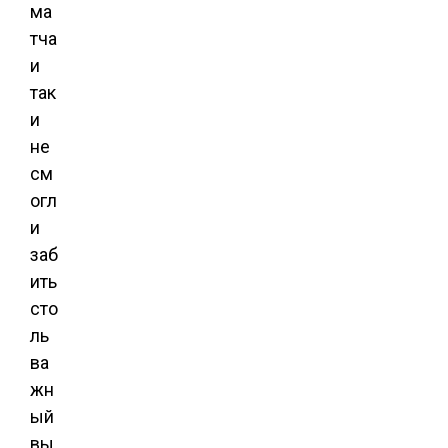
ма
тча
и
так
и
не
см
огл
и
заб
ить
сто
ль
ва
жн
ый
вы