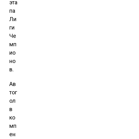
эта
па
Ли
ги
Че
мп
ио
но
в.
Ав
тог
ол
в
ко
мп
ен