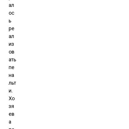
ал
ос
ь
ре
ал
из
ов
ать
пе
на
льт
и.
Хо
зя
ев
а