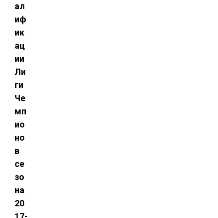
ал
иф
ик
ац
ии
Ли
ги
Че
мп
ио
но
в
се
зо
на
20
17-