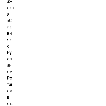
аж
ска
я
«С
ла
ви
я»
с
Ру
сл
ан
ом
Ро
тан
ем
в
ста