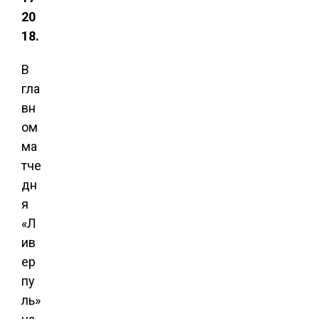
20
18.
В
гла
вн
ом
ма
тче
дн
я
«Л
ив
ер
пу
ль»