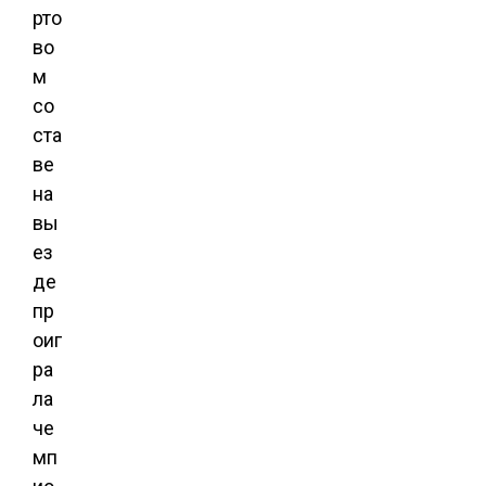
рто
во
м
со
ста
ве
на
вы
ез
де
пр
оиг
ра
ла
че
мп