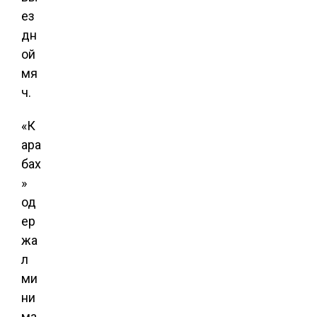
ез
дн
ой
мя
ч.
«К
ара
бах
»
од
ер
жа
л
ми
ни
ма