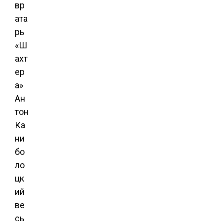
вр
ата
рь
«Ш
ахт
ер
а»
Ан
тон
Ка
ни
бо
ло
цк
ий
ве
сь