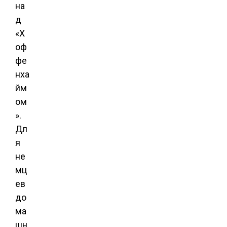
на
д
«Х
оф
фе
нха
йм
ом
».
Дл
я
не
мц
ев
до
ма
шн