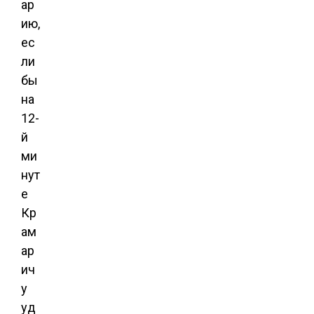
ар
ию,
ес
ли
бы
на
12-
й
ми
нут
е
Кр
ам
ар
ич
у
уд