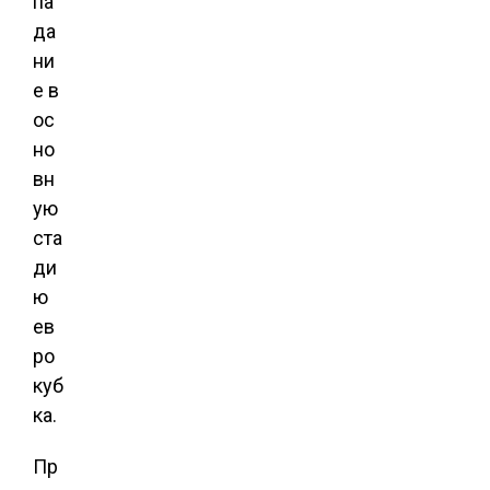
па
да
ни
е в
ос
но
вн
ую
ста
ди
ю
ев
ро
куб
ка.
Пр