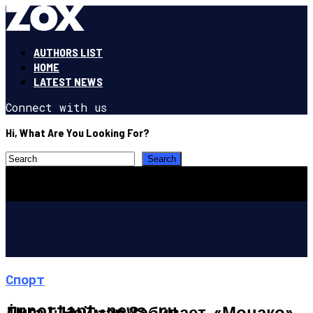
AUTHORS LIST
HOME
LATEST NEWS
Connect with us
Hi, What Are You Looking For?
Спорт
important-news.ru
Лига 1: Неймар Забивает, «Монако»