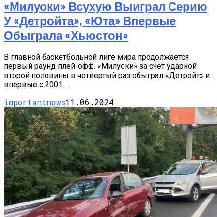
«Милуоки» Всухую Выиграл Серию
У «Детройта», «Юта» Впервые
Обыграла «Хьюстон»
В главной баскетбольной лиге мира продолжается
первый раунд плей-офф. «Милуоки» за счет ударной
второй половины в четвертый раз обыграл «Детройт» и
впервые с 2001...
importantnews
11.06.2024