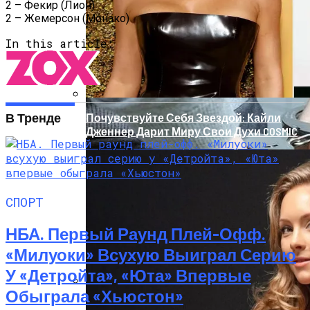
2 – Фекир (Лион)
В Киеве У Копа, Подозреваемого В
2 – Жемерсон (Монако)
Наркоторговле, Нашли Пистолет
Януковича
In this article:
В Тренде
Почувствуйте Себя Звездой: Кайли
Дженнер Дарит Миру Свои Духи COSMIC
СПОРТ
НБА. Первый Раунд Плей-Офф.
«Милуоки» Всухую Выиграл Серию
У «Детройта», «Юта» Впервые
Обыграла «Хьюстон»
В Николаеве Во Время Задержания