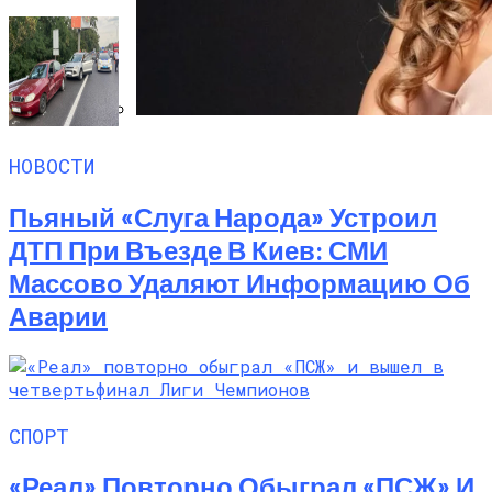
Умер 29-Летний Мужчина
Алёна Шоптенко Показала
НОВОСТИ
Танцевальный Мастер-Класс На Пляже
В Турции
Пьяный «слуга Народа» Устроил
ДТП При Въезде В Киев: СМИ
Массово Удаляют Информацию Об
Аварии
СПОРТ
«Реал» Повторно Обыграл «ПСЖ» И