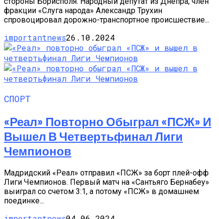
стороны Борисполя. Народный депутат из Днепра, член
фракции «Слуга народа» Александр Трухин
спровоцировал дорожно-транспортное происшествие...
importantnews
26.10.2024
СПОРТ
«Реал» Повторно Обыграл «ПСЖ» И
Вышел В Четвертьфинал Лиги
Чемпионов
Мадридский «Реал» отправил «ПСЖ» за борт плей-офф
Лиги Чемпионов. Первый матч на «Сантьяго Бернабеу»
выиграл со счетом 3:1, а потому «ПСЖ» в домашнем
поединке...
importantnews
04.06.2024