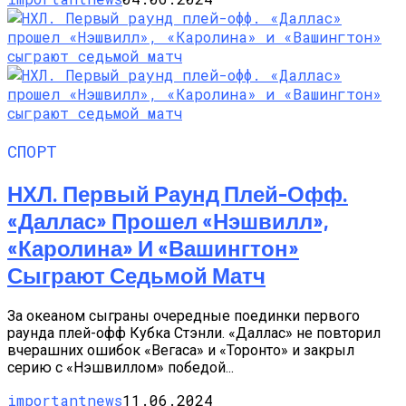
СПОРТ
НХЛ. Первый Раунд Плей-Офф.
«Даллас» Прошел «Нэшвилл»,
«Каролина» И «Вашингтон»
Сыграют Седьмой Матч
За океаном сыграны очередные поединки первого
раунда плей-офф Кубка Стэнли. «Даллас» не повторил
вчерашних ошибок «Вегаса» и «Торонто» и закрыл
серию с «Нэшвиллом» победой...
importantnews
11.06.2024