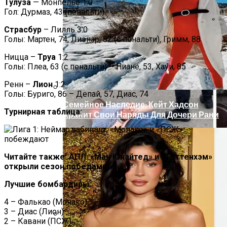
Тулуза
— Монпелье 1:0
Гол: Дурмаз, 43 (пенальти)
Масштабный Пожар В Киевской
Многоэтажке: Пострадавший Попал В
Страсбур
– Лилль 3:0
Реанимацию
Голы: Мартен, 74, Лиэнар, 82 (с пенальти), Гримм, 88
Ницца –
Труа
1:2
Голы: Плеа, 63 (с пенальти) – Ниане, 53, Хауи, 85
Ренн –
Лион
1:2
Голы: Буриго, 86 – Депай, 57, Диас, 74
Семейное Наследие: Кейт Хадсон
Турнирная таблица:
Хранит Свои Наряды Для Дочери Рани
Читайте также: АПЛ: «Ман Юнайтед» и «Тоттенхэм»
открыли сезон победами
Лучшие бомбардиры:
4 – Фалькао (Монако)
3 – Диас (Лион)
2 – Кавани (ПСЖ)