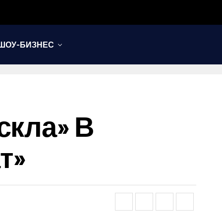
ШОУ-БИЗНЕС
скла» В
т»