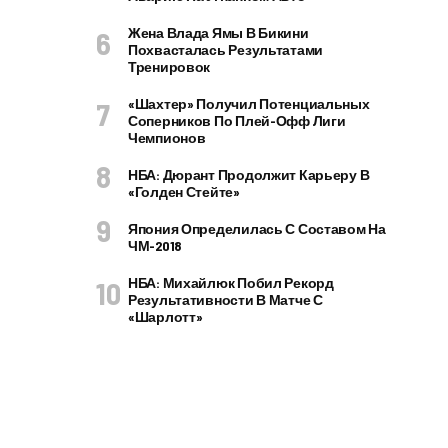
Жена Влада Ямы В Бикини
Похвасталась Результатами
Тренировок
«Шахтер» Получил Потенциальных
Соперников По Плей-Офф Лиги
Чемпионов
НБА: Дюрант Продолжит Карьеру В
«Голден Стейте»
Япония Определилась С Составом На
ЧМ-2018
НБА: Михайлюк Побил Рекорд
Результативности В Матче С
«Шарлотт»