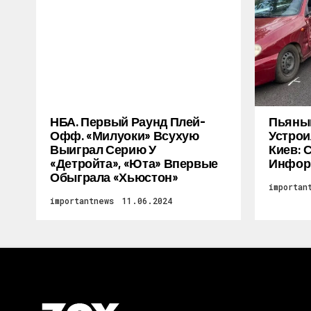
НБА. Первый Раунд Плей-
Пьяный
Офф. «Милуоки» Всухую
Устрои
Выиграл Серию У
Киев: 
«Детройта», «Юта» Впервые
Инфор
Обыграла «Хьюстон»
importan
importantnews
11.06.2024