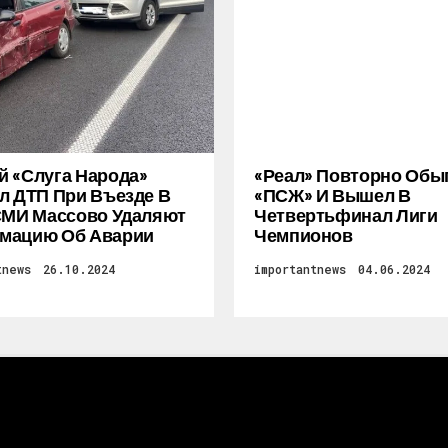
 «слуга Народа»
«Реал» Повторно Обы
л ДТП При Въезде В
«ПСЖ» И Вышел В
СМИ Массово Удаляют
Четвертьфинал Лиги
мацию Об Аварии
Чемпионов
tnews
26.10.2024
importantnews
04.06.2024