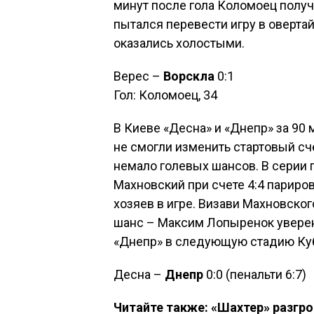
минут после гола Коломоец получ
пытался перевести игру в овертай
оказались холостыми.
Верес –
Ворскла
0:1
Гол: Коломоец, 34
В Киеве «Десна» и «Днепр» за 90
не смогли изменить стартовый сче
немало голевых шансов. В серии 
Махновский при счете 4:4 париро
хозяев в игре. Визави Махновско
шанс – Максим Лопыренок уверен
«Днепр» в следующую стадию Ку
Десна –
Днепр
0:0 (пенальти 6:7)
Читайте также: «Шахтер» разгр