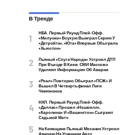
В Тренде
НБА. Первый Раунд Плей-Офф.
«Милуоки» Всухую Выиграл Серию У
«Детройта», «Юта» Впервые Обыграла
«Хьюстон»
Пьяный «слуга Народа» Устроил ДТП
При Въезде В Киев: СМИ Массово
Удаляют Информацию Об Аварии
«Реал» Повторно Обыграл «ПСЖ» И
Вышел В Четвертьфинал Лиги
Чемпионов
НХЛ. Первый Раунд Плей-Офф.
«Даллас» Прошел «Нэшвилл»,
«Каролина» И «Вашингтон» Сыграют
Седьмой Матч
На Киевщине Пьяный Механик Устроил
Аварию На Угнанном Авто