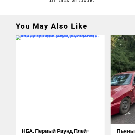
In this article:
You May Also Like
НБА. Первый Раунд Плей-
Пьяный