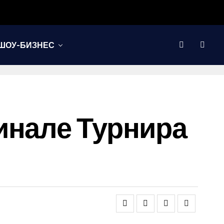
ШОУ-БИЗНЕС
инале Турнира