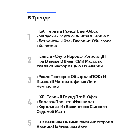
В Тренде
НБА. Первый Раунд Плей-Офф.
«Милуоки» Всухую Выиграл Серию У
«Детройта», «Юта» Впервые Обыграла
«Хьюстон»
Пьяный «слуга Народа» Устроил ДТП
При Въезде В Киев: СМИ Массово
Удаляют Информацию Об Аварии
«Реал» Повторно Обыграл «ПСЖ» И
Вышел В Четвертьфинал Лиги
Чемпионов
НХЛ. Первый Раунд Плей-Офф.
«Даллас» Прошел «Нэшвилл»,
«Каролина» И «Вашингтон» Сыграют
Седьмой Матч
На Киевщине Пьяный Механик Устроил
Аварию На Угнанном Авто