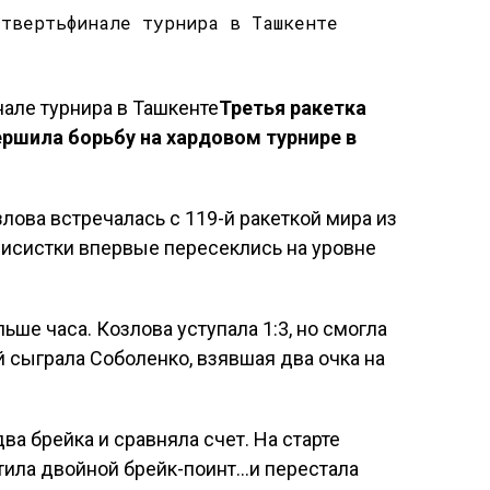
Третья ракетка
ершила борьбу на хардовом турнире в
лова встречалась с 119-й ракеткой мира из
нисистки впервые пересеклись на уровне
ше часа. Козлова уступала 1:3, но смогла
й сыграла Соболенко, взявшая два очка на
ва брейка и сравняла счет. На старте
тила двойной брейк-поинт…и перестала