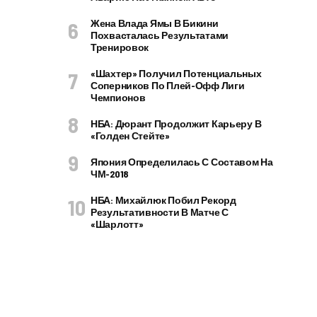
Жена Влада Ямы В Бикини
Похвасталась Результатами
Тренировок
«Шахтер» Получил Потенциальных
Соперников По Плей-Офф Лиги
Чемпионов
НБА: Дюрант Продолжит Карьеру В
«Голден Стейте»
Япония Определилась С Составом На
ЧМ-2018
НБА: Михайлюк Побил Рекорд
Результативности В Матче С
«Шарлотт»