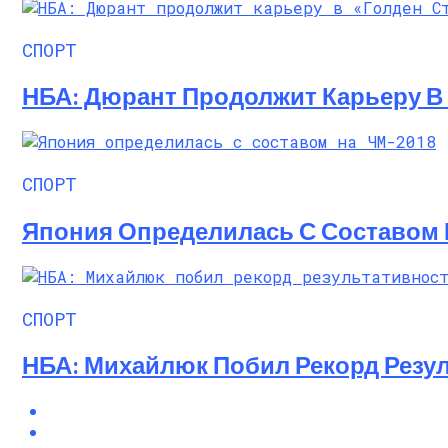
Алёна Шоптенко Показала Танцевальны
СПОРТ
НБА: Дюрант Продолжит Карьеру В 
СПОРТ
Япония Определилась С Составом 
СПОРТ
НБА: Михайлюк Побил Рекорд Резул