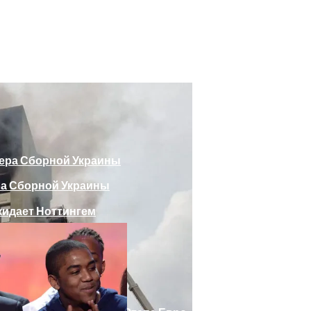
божающего Стоять На Задних Лапах
утина Главе МИД Австрии
еяли Российский Лайнер, «заблудившийся» В Крыму
ра Сборной Украины
Веселыми Фотожабами
дает Ноттингем
е Отеля, Знатно Позавтракав
а