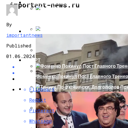
ИНТЕРЕСНОЕ И ПОЗНАВАТЕЛЬНОЕ
important-news.ru
Сеть В Восторге От Упитанного Кота, О
By
НОВОСТИ
importantnews
В Сети Высмеяли Свадебный Подарок П
Published
01.06.2024
СПОРТ
«Князь, Где Вы Шлялись»: В Сети Высм
Фоменко Покинул Пост Главного Трене
Репетицию Парада В Киеве Высмеяли 
ШОУ-БИЗНЕС
Flipboard
Теннис По-Украински: Долгополов Поки
Reddit
В Швеции Белый Медведь Застрял В Окн
Pinterest
Роналду Остается В «Реале» До 2020 Год
Whatsapp