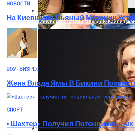
НОВОСТИ
На Киевщине Пьяный Механик Устр
Почувствуйте Себя Звездой: Кайли Джен
ШОУ-БИЗНЕС
В Ровенской Области Пенсионерка Четы
Жена Влада Ямы В Бикини Похваст
СПОРТ
«Шахтер» Получил Потенциальных