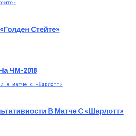
й Мастер-Класс На Пляже В Турции
«Голден Стейте»
На ЧМ-2018
ьтативности В Матче С «Шарлотт»