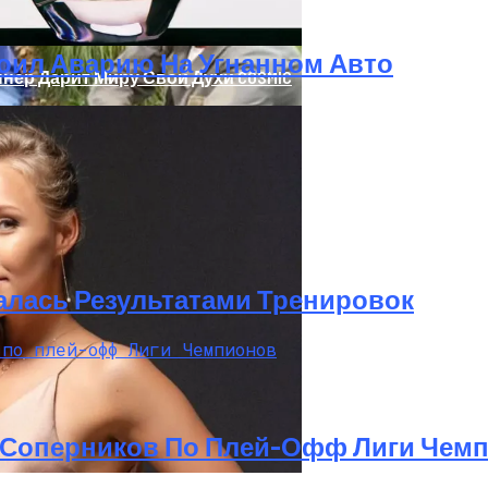
оил Аварию На Угнанном Авто
нер Дарит Миру Свои Духи COSMIC
ре Дня Провела В Лесу
алась Результатами Тренировок
 Соперников По Плей-Офф Лиги Чем