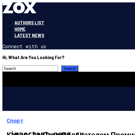
AUTHORS LIST
HOME
LATEST NEWS
Connect with us
Hi, What Are You Looking For?
Спорт
important-news.ru
Касильяс Стал Обладателем Премии 