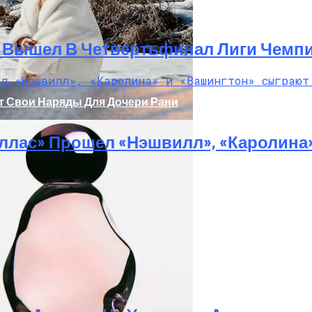
И Вышел В Четвертьфинал Лиги Чемп
т Свои Наряды Для Дочери Рани
ллас» Прошел «Нэшвилл», «Каролина
олаев: Столкнулись Два Грузовика