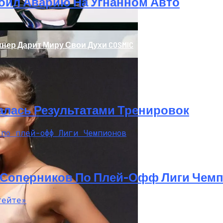
оил Аварию На Угнанном Авто
нер Дарит Миру Свои Духи COSMIC
алась Результатами Тренировок
ажке: Пострадавший Попал В Реанимацию
 Соперников По Плей-Офф Лиги Чем