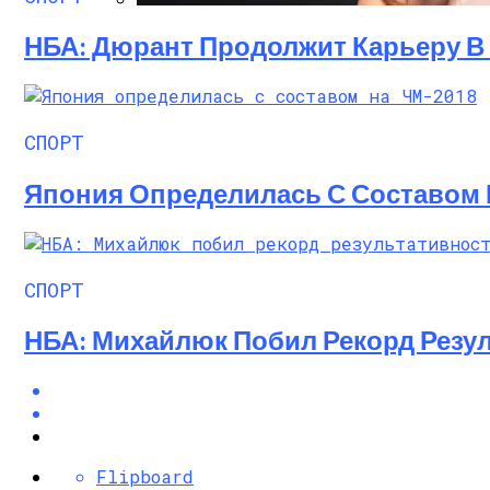
Алёна Шоптенко Показала Танцевальны
НБА: Дюрант Продолжит Карьеру В 
СПОРТ
Япония Определилась С Составом 
СПОРТ
НБА: Михайлюк Побил Рекорд Резул
Flipboard