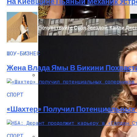
На Киевщине Пьяный Механик Устр
Почувствуйте Себя Звездой: Кайли Джен
ШОУ-БИЗНЕС
Жена Влада Ямы В Бикини Похваст
Масштабный Пожар В Киевской Многоэт
СПОРТ
«Шахтер» Получил Потенциальных
СПОРТ