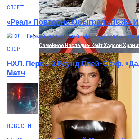
СПОРТ
«Реал» Повторно Обыграл «ПСЖ» 
Семейное Наследие: Кейт Хадсон Храни
СПОРТ
НХЛ. Первый Раунд Плей-Офф. «Да
Матч
«Морковное» ДТП На Трассе Одесса-Ник
НОВОСТИ