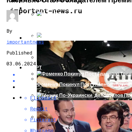
ИНТЕРЕСНОЕ И ПОЗНАВАТЕЛЬНОЕ
important-news.ru
Сеть В Восторге От Упитанного Кота, О
By
НОВОСТИ
importantnews
В Сети Высмеяли Свадебный Подарок П
Published
03.06.2024
СПОРТ
«Князь, Где Вы Шлялись»: В Сети Высм
Фоменко Покинул Пост Главного Трене
Репетицию Парада В Киеве Высмеяли 
ШОУ-БИЗНЕС
Flipboard
Теннис По-Украински: Долгополов Поки
Reddit
В Швеции Белый Медведь Застрял В Окн
Pinterest
Роналду Остается В «Реале» До 2020 Год
Whatsapp