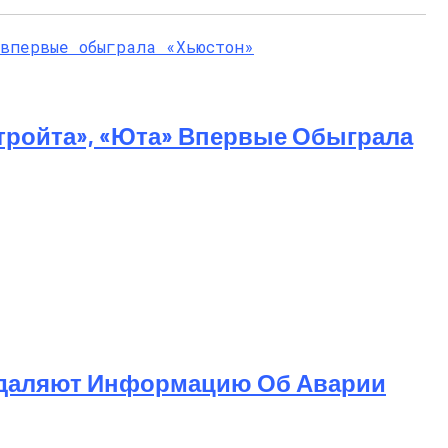
тройта», «Юта» Впервые Обыграла
 Удаляют Информацию Об Аварии
 Насилие