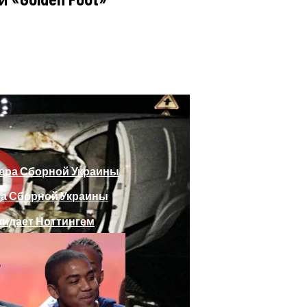
божающего Стоять На Задних Лапах
утина Главе МИД Австрии
еяли Российский Лайнер, «заблудившийся» В Крыму
ра Сборной Украины
Веселыми Фотожабами
дает Ноттингем
е Отеля, Знатно Позавтракав
а