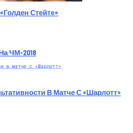
й Мастер-Класс На Пляже В Турции
«Голден Стейте»
На ЧМ-2018
ьтативности В Матче С «Шарлотт»