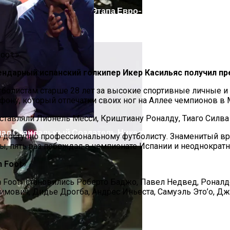
шку: Двое Погибших
борную Группового Этапа Евро-2016
к»
ндарный испанский голкипер Икер Касильяс получил пр
тболистам старше 28 лет за высокие спортивные личные и
ну, который отпечатки своих ног на Аллее чемпионов в 
составляли Лионель Месси, Криштиану Роналду, Тиаго Силв
опал Скандальный Создатель Никелодеона
ько доступно профессиональному футболисту. Знаменитый в
 пять раз побеждал в чемпионате Испании и неоднократн
 Foot»
Foot» становились Роберто Баджо, Павел Недвед, Роналдо
рагимович, Дидье Дрогба, Андрес Иньеста, Самуэль Это’о,
т Осложнений Коронавируса