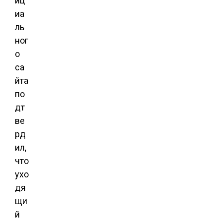
иц
иа
ль
ног
о
са
йта
по
дт
ве
рд
ил,
что
ухо
дя
щи
й