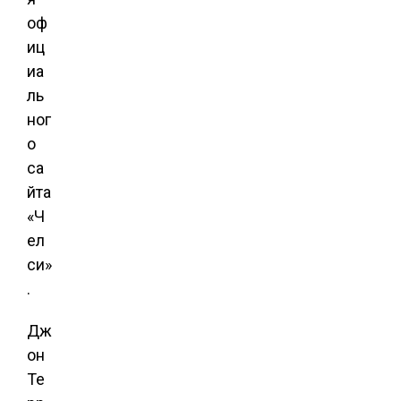
оф
иц
иа
ль
ног
о
са
йта
«Ч
ел
си»
.
Дж
он
Те