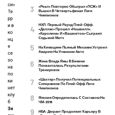
«Реал» Повторно Обыграл «ПСЖ» И
Вышел В Четвертьфинал Лиги
Чемпионов
НХЛ. Первый Раунд Плей-Офф.
«Даллас» Прошел «Нэшвилл»,
«Каролина» И «Вашингтон» Сыграют
Седьмой Матч
На Киевщине Пьяный Механик Устроил
Аварию На Угнанном Авто
Жена Влада Ямы В Бикини
Похвасталась Результатами
Тренировок
«Шахтер» Получил Потенциальных
Соперников По Плей-Офф Лиги
Чемпионов
Япония Определилась С Составом На
ЧМ-2018
Зн
НБА: Дюрант Продолжит Карьеру В