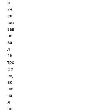
и
«Ч
ел
си»
зав
ое
ва
л
16
тро
фе
ев,
вк
лю
ча
я
по