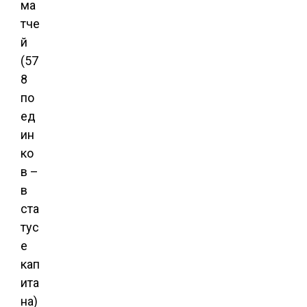
ма
тче
й
(57
8
по
ед
ин
ко
в –
в
ста
тус
е
кап
ита
на)