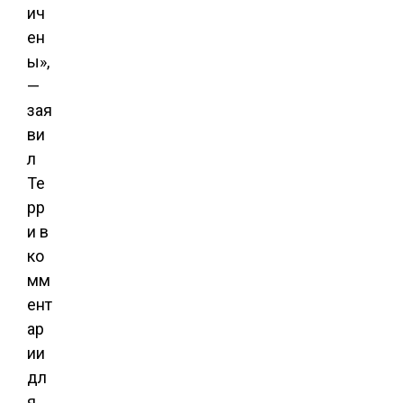
ич
ен
ы»,
—
зая
ви
л
Те
рр
и в
ко
мм
ент
ар
ии
дл
я