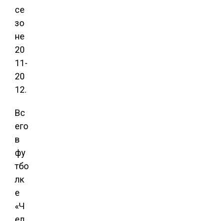
се
зо
не
20
11-
20
12.
Вс
его
в
фу
тбо
лк
е
«Ч
ел