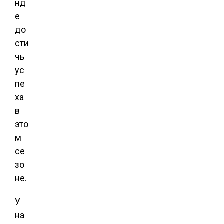
нд
е
до
сти
чь
ус
пе
ха
в
это
м
се
зо
не.
У
на