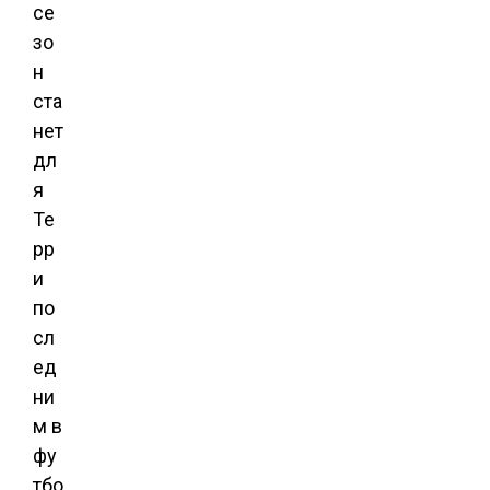
се
зо
н
ста
нет
дл
я
Те
рр
и
по
сл
ед
ни
м в
фу
тбо