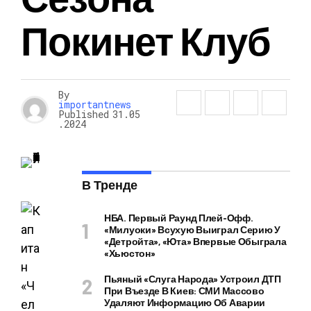
Покинет Клуб
By
importantnews
Published
31.05
.2024
В Тренде
НБА. Первый Раунд Плей-Офф.
«Милуоки» Всухую Выиграл Серию У
«Детройта», «Юта» Впервые Обыграла
«Хьюстон»
Пьяный «слуга Народа» Устроил ДТП
При Въезде В Киев: СМИ Массово
Удаляют Информацию Об Аварии