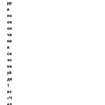
рр
и
по
ок
он
ча
ни
и
се
зо
на
уй
де
т
из
«Ч
ел