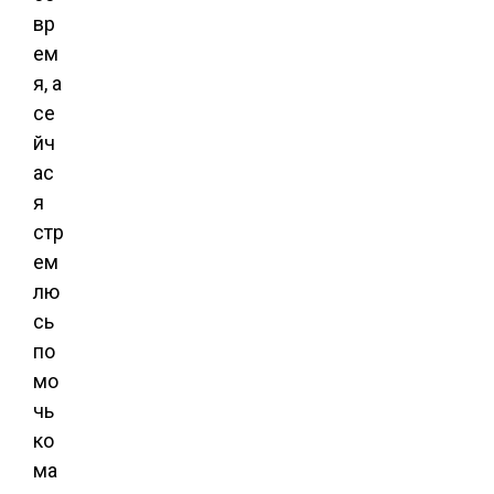
вр
ем
я, а
се
йч
ас
я
стр
ем
лю
сь
по
мо
чь
ко
ма