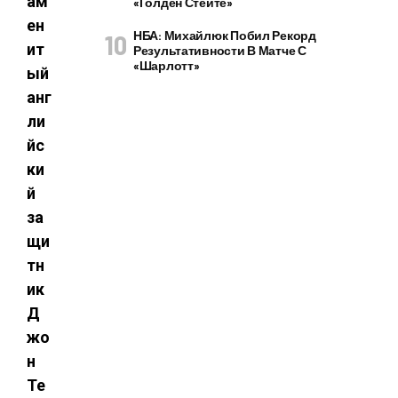
ам
«Голден Стейте»
ен
НБА: Михайлюк Побил Рекорд
ит
Результативности В Матче С
«Шарлотт»
ый
анг
ли
йс
ки
й
за
щи
тн
ик
Д
жо
н
Те