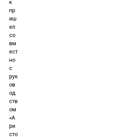
к
пр
иш
ел
со
вм
ест
но
с
рук
ов
од
ств
ом
«А
ри
сто