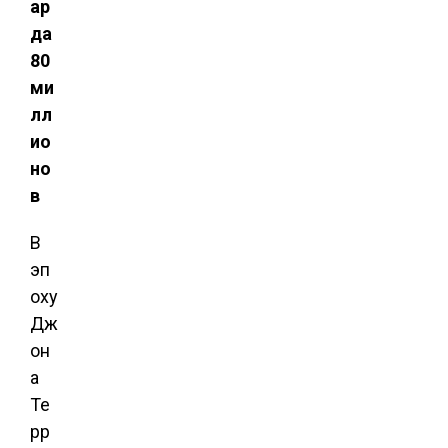
ар
да
80
ми
лл
ио
но
в
В
эп
оху
Дж
он
а
Те
рр