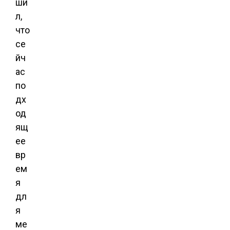
ши
л,
что
се
йч
ас
по
дх
од
ящ
ее
вр
ем
я
дл
я
ме