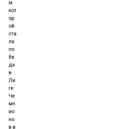
м
кот
ор
ой
ста
ла
по
бе
да
в
Ли
ге
Че
мп
ио
но
в в