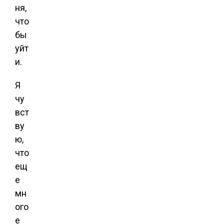
ня,
что
бы
уйт
и.
Я
чу
вст
ву
ю,
что
ещ
е
мн
ого
е