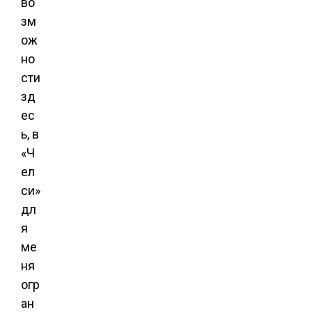
во
зм
ож
но
сти
зд
ес
ь, в
«Ч
ел
си»
дл
я
ме
ня
огр
ан