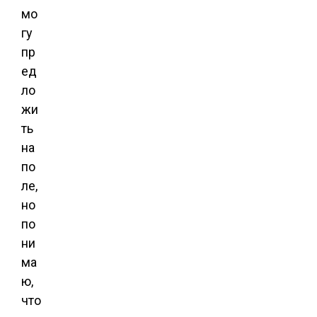
мо
гу
пр
ед
ло
жи
ть
на
по
ле,
но
по
ни
ма
ю,
что