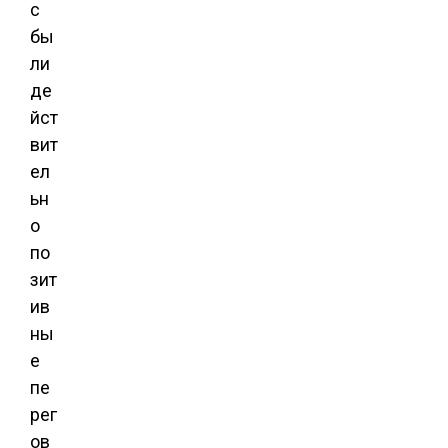
с
бы
ли
де
йст
вит
ел
ьн
о
по
зит
ив
ны
е
пе
рег
ов