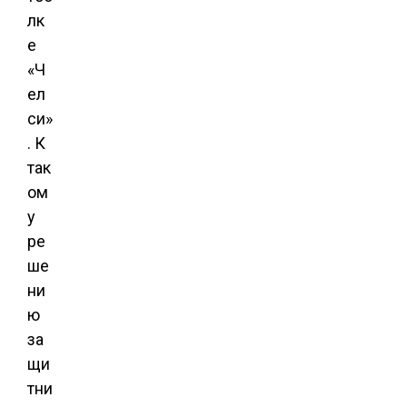
лк
е
«Ч
ел
си»
. К
так
ом
у
ре
ше
ни
ю
за
щи
тни