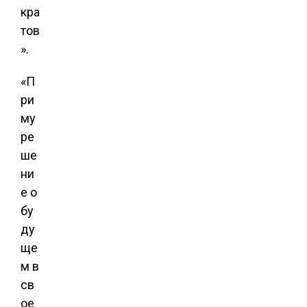
кра
тов
».
«П
ри
му
ре
ше
ни
е о
бу
ду
ще
м в
св
ое