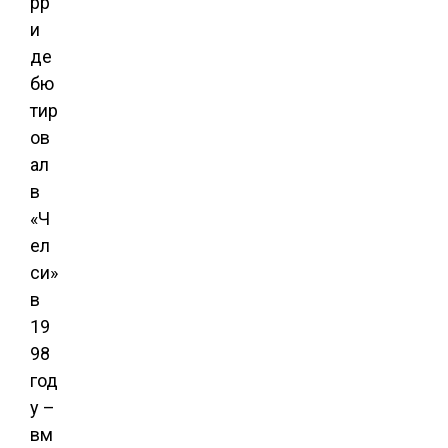
рр
и
де
бю
тир
ов
ал
в
«Ч
ел
си»
в
19
98
год
у –
вм