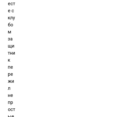
ест
е с
клу
бо
м
за
щи
тни
к
пе
ре
жи
л
не
пр
ост
ые