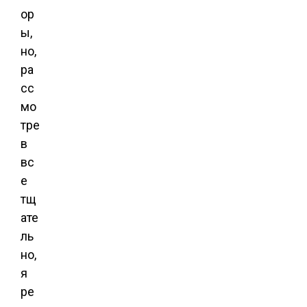
ор
ы,
но,
ра
сс
мо
тре
в
вс
е
тщ
ате
ль
но,
я
ре