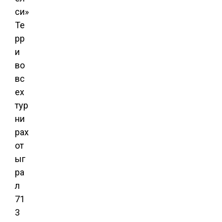
си»
Те
рр
и
во
вс
ех
тур
ни
рах
от
ыг
ра
л
71
3