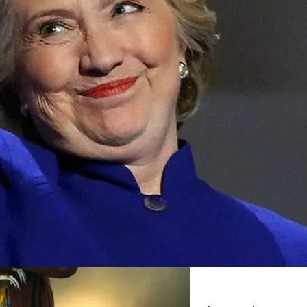
опал Скандальный Создатель Никелодеона
т Осложнений Коронавируса