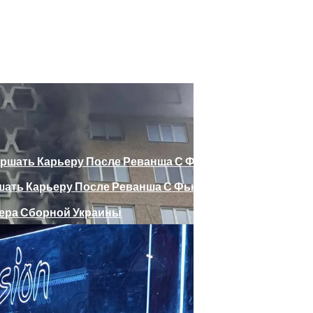
божающего Стоять На Задних Лапах
утина Главе МИД Австрии
еяли Российский Лайнер, «заблудившийся» В Крыму
шать Карьеру После Реванша С Фьюри
Веселыми Фотожабами
ра Сборной Украины
е Отеля, Знатно Позавтракав
дает Ноттингем