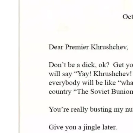
Семейное Наследие: Кейт Хадсон Храни