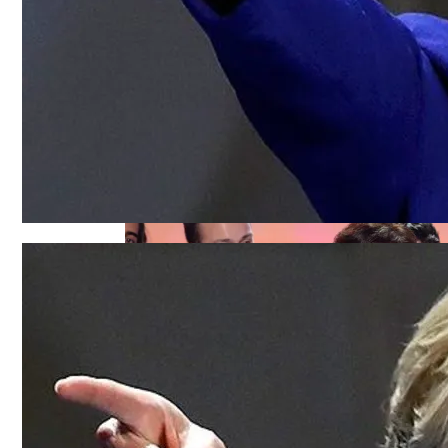
Дуэт Из Украины Выступит На Легендарн
Под Киевом Мотоцикл Влетел В Легкову