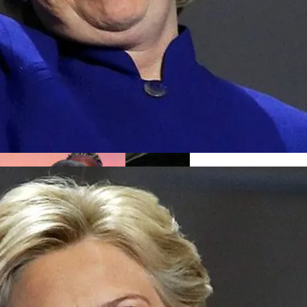
ом Фестивале Coachella
шку: Двое Погибших