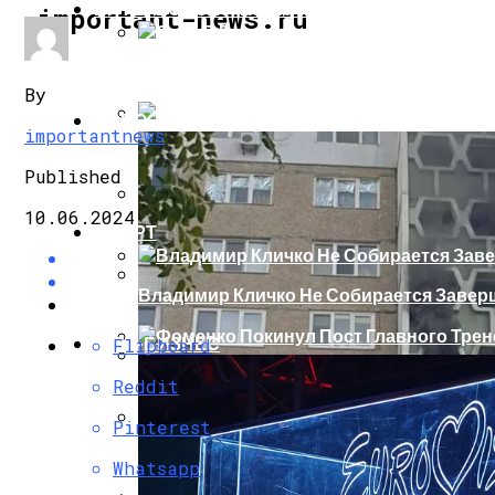
ИНТЕРЕСНОЕ И ПОЗНАВАТЕЛЬНОЕ
important-news.ru
Сеть В Восторге От Упитанного Кота, О
By
НОВОСТИ
importantnews
В Сети Высмеяли Свадебный Подарок П
Published
10.06.2024
СПОРТ
«Князь, Где Вы Шлялись»: В Сети Высм
Владимир Кличко Не Собирается Завер
Репетицию Парада В Киеве Высмеяли 
ШОУ-БИЗНЕС
Flipboard
Фоменко Покинул Пост Главного Трене
Reddit
В Швеции Белый Медведь Застрял В Окн
Pinterest
Теннис По-Украински: Долгополов Поки
Whatsapp