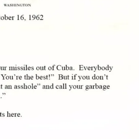
т Свои Наряды Для Дочери Рани