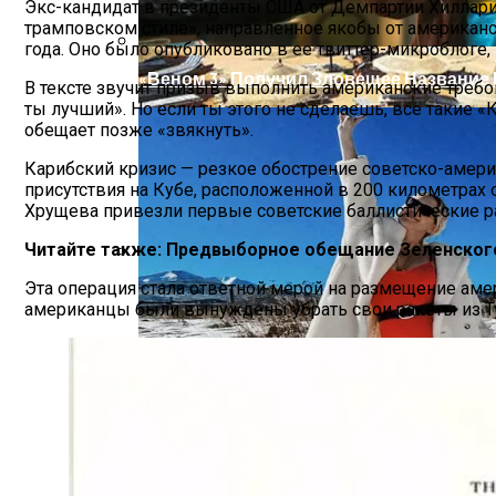
Экс-кандидат в президенты США от Демпартии Хиллари 
трамповском стиле», направленное якобы от американ
года. Оно было опубликовано в ее твиттер-микроблоге,
«Веном 3» Получил Зловещее Название
В тексте звучит призыв выполнить американские требов
ты лучший». Но если ты этого не сделаешь, все такие 
обещает позже «звякнуть».
Карибский кризис — резкое обострение советско-амер
присутствия на Кубе, расположенной в 200 километрах 
Хрущева привезли первые советские баллистические р
Читайте также:
Предвыборное обещание Зеленског
Эта операция стала ответной мерой на размещение амер
В Египте Госпитализировали 5-Летнюю 
американцы были вынуждены убрать свои ракеты из Ту