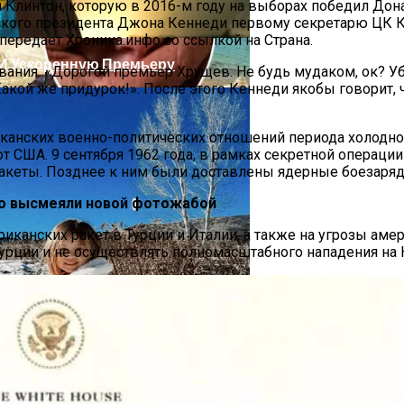
Клинтон, которую в 2016-м году на выборах победил Дон
ского президента Джона Кеннеди первому секретарю ЦК К
 передает Хроника.инфо со ссылкой на Страна.
 И Ускоренную Премьеру
ания. «Дорогой премьер Хрущев. Не будь мудаком, ок? Уби
«Какой же придурок!». После этого Кеннеди якобы говорит
иканских военно-политических отношений периода холодн
от США. 9 сентября 1962 года, в рамках секретной операци
акеты. Позднее к ним были доставлены ядерные боезаря
о высмеяли новой фотожабой
иканских ракет в Турции и Италии, а также на угрозы амер
Украинку С Признаками Изнасилования: Мать Отрицает
рции и не осуществлять полномасштабного нападения на 