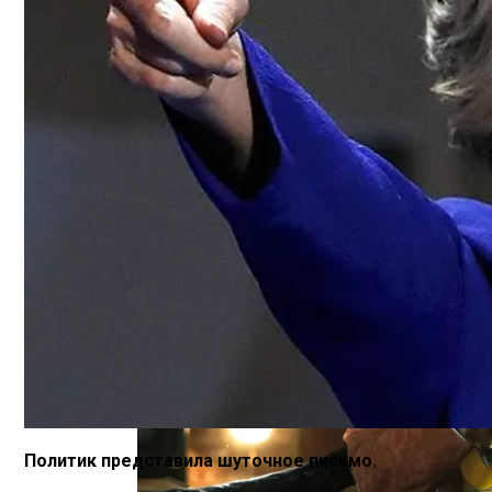
Тёмная Сторона Детских Шоу: Куда Пр
Прокурор Хмельницкой Области Умер О
Политик представила шуточное письмо.