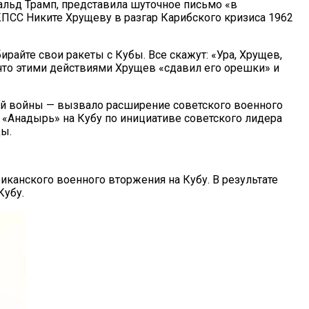
альд Трамп, представила шуточное письмо «в
ПСС Никите Хрущеву в разгар Карибского кризиса 1962
райте свои ракеты с Кубы. Все скажут: «Ура, Хрущев,
, что этими действиями Хрущев «сдавил его орешки» и
ой войны — вызвало расширение советского военного
и «Анадырь» на Кубу по инициативе советского лидера
ды.
иканского военного вторжения на Кубу. В результате
 Насилие
Кубу.