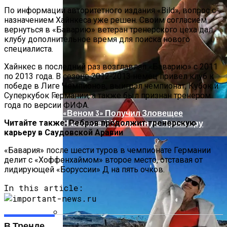
В Египте Госпитализировали 5-
По информации авторитетного издания «Bild», вопрос с
Летнюю Украинку С Признаками
назначением Хайнкеса уже решен. Своим согласием
Изнасилования: Мать Отрицает
вернуться в «Баварию» ветеран тренерского цеха дал
Насилие
клубу дополнительное время для поиска нового
специалиста.
Хайнкес в последний раз возглавлял «Баварию» с 2011
по 2013 года. В сезоне 2012-2013 немец привел клуб к
победе в Лиге Чемпионов, выиграл чемпионат, Кубок и
Суперкубок Германии, а также был признан тренером
года по версии ФИФА.
«Веном 3» Получил Зловещее
Читайте также: Ребров продолжит тренерскую
Название И Ускоренную Премьеру
карьеру в Саудовской Аравии
«Бавария» после шести туров в чемпионате Германии
делит с «Хоффенхаймом» второе место, отставая от
лидирующей «Боруссии» Д на пять очков.
In this article:
В Тренде