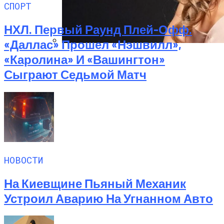
СПОРТ
НХЛ. Первый Раунд Плей-Офф.
«Даллас» Прошел «Нэшвилл»,
«Каролина» И «Вашингтон»
Алёна Шоптенко Показала
Танцевальный Мастер-Класс На Пляже
Сыграют Седьмой Матч
В Турции
НОВОСТИ
На Киевщине Пьяный Механик
Устроил Аварию На Угнанном Авто