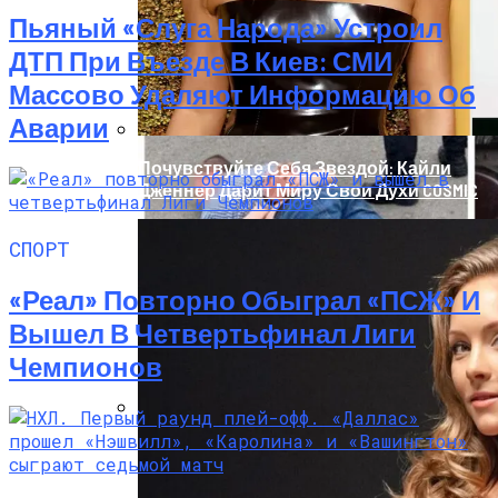
Реанимацию
Пьяный «слуга Народа» Устроил
ДТП При Въезде В Киев: СМИ
Массово Удаляют Информацию Об
Аварии
Почувствуйте Себя Звездой: Кайли
Дженнер Дарит Миру Свои Духи COSMIC
СПОРТ
«Реал» Повторно Обыграл «ПСЖ» И
Вышел В Четвертьфинал Лиги
Чемпионов
В Киеве У Копа, Подозреваемого В
Наркоторговле, Нашли Пистолет
Януковича