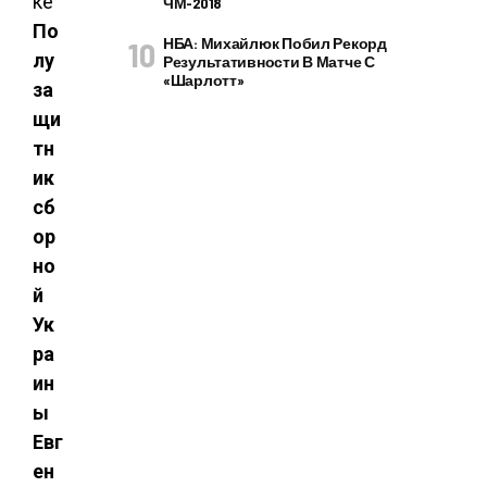
ЧМ-2018
По
НБА: Михайлюк Побил Рекорд
лу
Результативности В Матче С
«Шарлотт»
за
щи
тн
ик
сб
ор
но
й
Ук
ра
ин
ы
Евг
ен