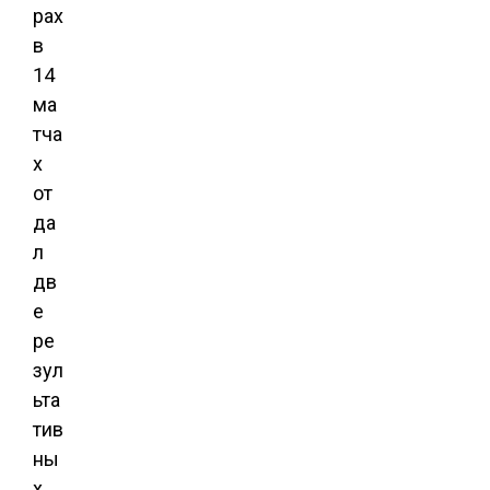
рах
в
14
ма
тча
х
от
да
л
дв
е
ре
зул
ьта
тив
ны
х