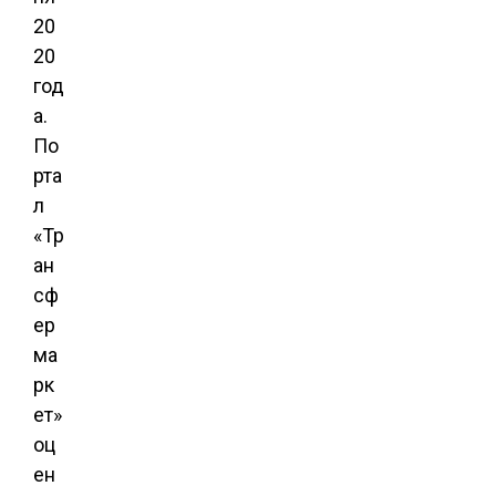
20
20
год
а.
По
рта
л
«Тр
ан
сф
ер
ма
рк
ет»
оц
ен