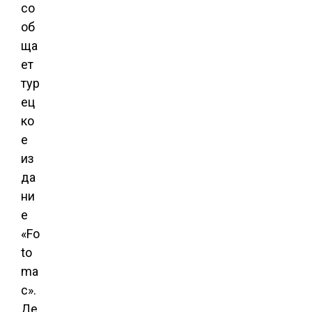
со
об
ща
ет
тур
ец
ко
е
из
да
ни
е
«Fo
to
ma
c».
Де