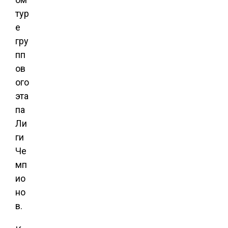
тур
е
гру
пп
ов
ого
эта
па
Ли
ги
Че
мп
ио
но
в.