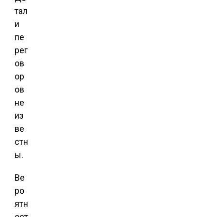
тал
и
пе
рег
ов
ор
ов
не
из
ве
стн
ы.
Ве
ро
ятн
ост