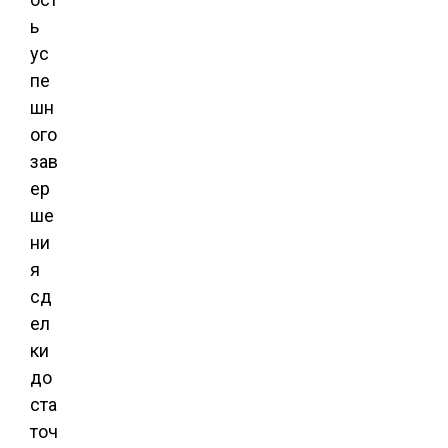
ь
ус
пе
шн
ого
зав
ер
ше
ни
я
сд
ел
ки
до
ста
точ