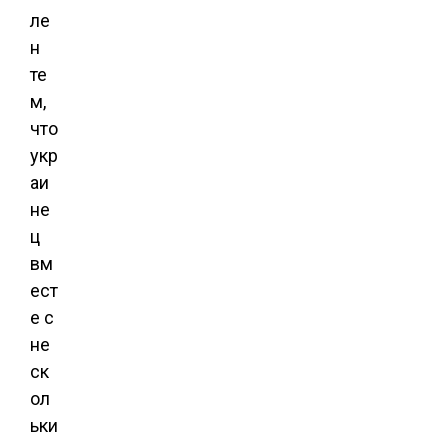
ле
н
те
м,
что
укр
аи
не
ц
вм
ест
е с
не
ск
ол
ьки