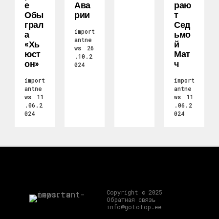
Е
Ава
Раю
Обы
Рии
Т
Грал
Сед
import
А
Ьмо
antne
«Хь
Й
ws
26
Юст
Мат
.10.2
Он»
Ч
024
import
import
antne
antne
ws
11
ws
11
.06.2
.06.2
024
024
Copyright © 2025
Обратная связь
info@gototop.ee