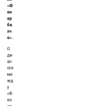
«Ф
ен
ер
ба
хч
е».
О
ди
ал
оге
ме
жд
у
«Ф
ен