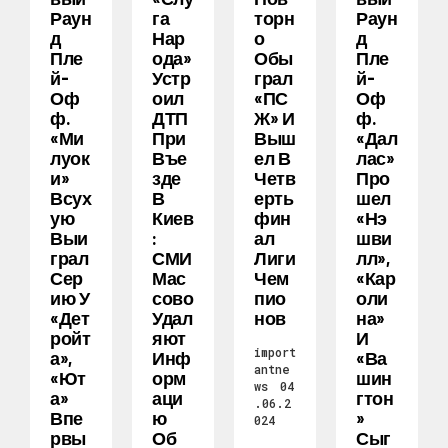
Раун
Га
Торн
Раун
Д
Нар
О
Д
Пле
Ода»
Обы
Пле
Й-
Устр
Грал
Й-
Оф
Оил
«ПС
Оф
Ф.
ДТП
Ж» И
Ф.
«Ми
При
Выш
«Дал
Луок
Въе
Ел В
Лас»
И»
Зде
Четв
Про
Всух
В
Ерть
Шел
Ую
Киев
Фин
«Нэ
Выи
:
Ал
Шви
Грал
СМИ
Лиги
Лл»,
Сер
Мас
Чем
«Кар
Ию У
Сово
Пио
Оли
«Дет
Удал
Нов
На»
Ройт
Яют
И
import
А»,
Инф
«Ва
antne
«Ют
Орм
Шин
ws
04
А»
Аци
Гтон
.06.2
Впе
Ю
»
024
Рвы
Об
Сыг