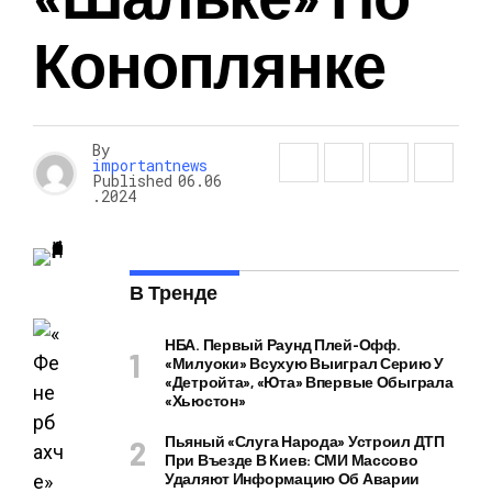
Коноплянке
By
importantnews
Published
06.06
.2024
В Тренде
НБА. Первый Раунд Плей-Офф.
«Милуоки» Всухую Выиграл Серию У
«Детройта», «Юта» Впервые Обыграла
«Хьюстон»
Пьяный «слуга Народа» Устроил ДТП
При Въезде В Киев: СМИ Массово
Удаляют Информацию Об Аварии