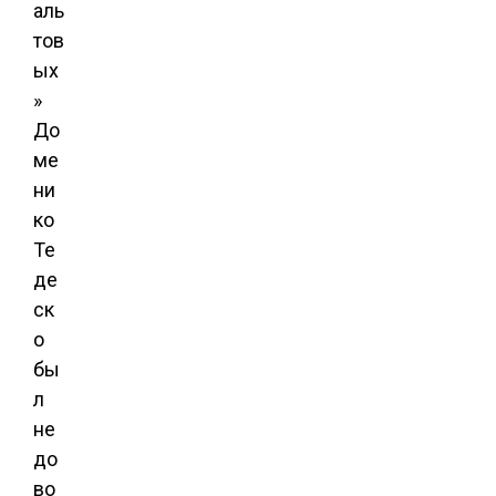
аль
тов
ых
»
До
ме
ни
ко
Те
де
ск
о
бы
л
не
до
во