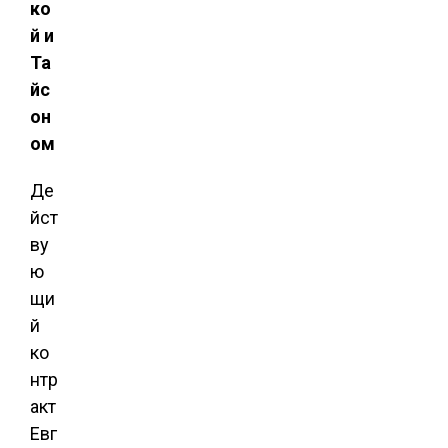
ко
й и
Та
йс
он
ом
Де
йст
ву
ю
щи
й
ко
нтр
акт
Евг