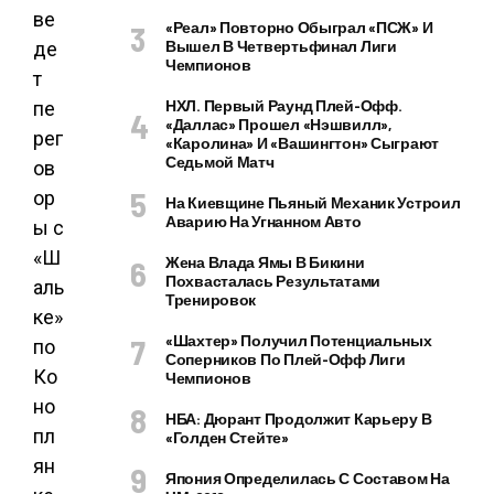
«Реал» Повторно Обыграл «ПСЖ» И
Вышел В Четвертьфинал Лиги
Чемпионов
НХЛ. Первый Раунд Плей-Офф.
«Даллас» Прошел «Нэшвилл»,
«Каролина» И «Вашингтон» Сыграют
Седьмой Матч
На Киевщине Пьяный Механик Устроил
Аварию На Угнанном Авто
Жена Влада Ямы В Бикини
Похвасталась Результатами
Тренировок
«Шахтер» Получил Потенциальных
Соперников По Плей-Офф Лиги
Чемпионов
НБА: Дюрант Продолжит Карьеру В
«Голден Стейте»
Япония Определилась С Составом На