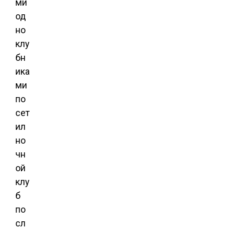
ми
од
но
клу
бн
ика
ми
по
сет
ил
но
чн
ой
клу
б
по
сл