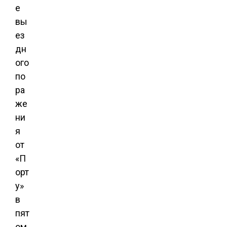
е
вы
ез
дн
ого
по
ра
же
ни
я
от
«П
орт
у»
в
пят
ом