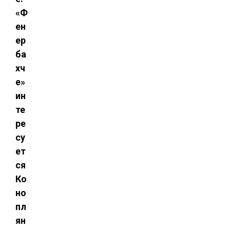
«Ф
ен
ер
ба
хч
е»
ин
те
ре
су
ет
ся
Ко
но
пл
ян