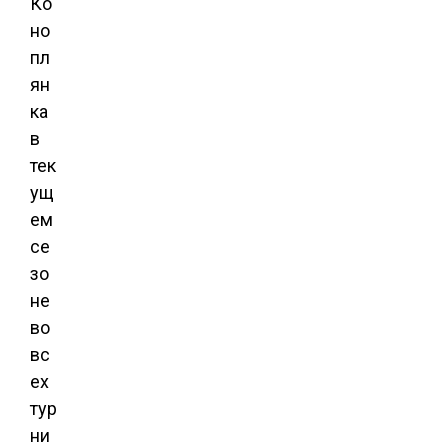
Ко
но
пл
ян
ка
в
тек
ущ
ем
се
зо
не
во
вс
ех
тур
ни