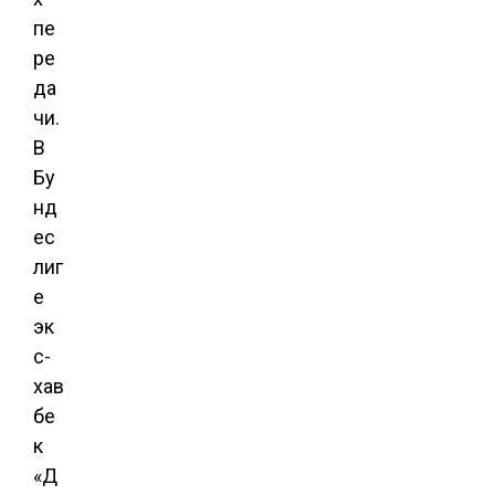
пе
ре
да
чи.
В
Бу
нд
ес
лиг
е
эк
с-
хав
бе
к
«Д