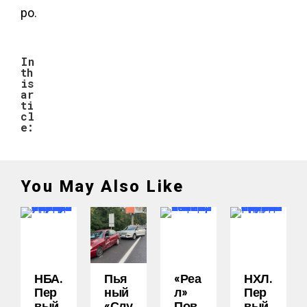
ро.
In
th
is
ar
ti
cl
e:
You May Also Like
НБА.
Пья
«Реа
НХЛ.
Пер
Ный
Л»
Пер
Вый
«слу
Пов
Вый