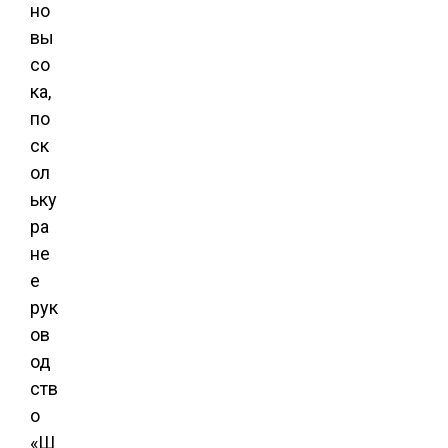
но
вы
со
ка,
по
ск
ол
ьку
ра
не
е
рук
ов
од
ств
о
«Ш