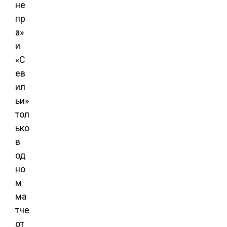
не
пр
а»
и
«С
ев
ил
ьи»
тол
ько
в
од
но
м
ма
тче
от