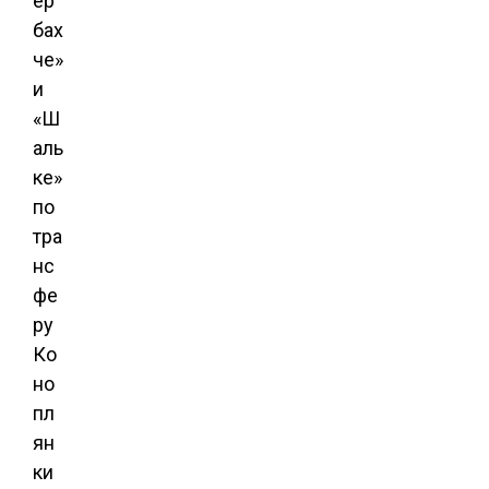
ер
бах
че»
и
«Ш
аль
ке»
по
тра
нс
фе
ру
Ко
но
пл
ян
ки