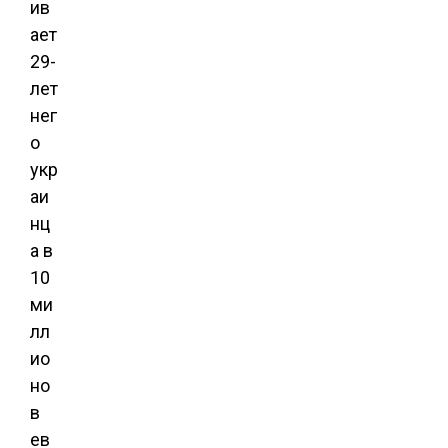
ив
ает
29-
лет
нег
о
укр
аи
нц
а в
10
ми
лл
ио
но
в
ев