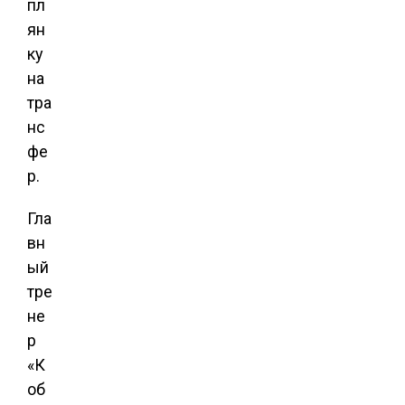
пл
ян
ку
на
тра
нс
фе
р.
Гла
вн
ый
тре
не
р
«К
об