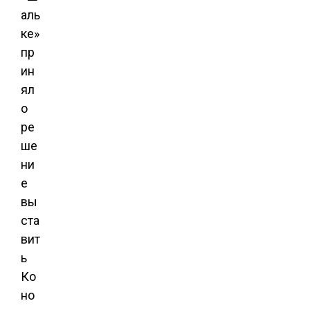
аль
ке»
пр
ин
ял
о
ре
ше
ни
е
вы
ста
вит
ь
Ко
но