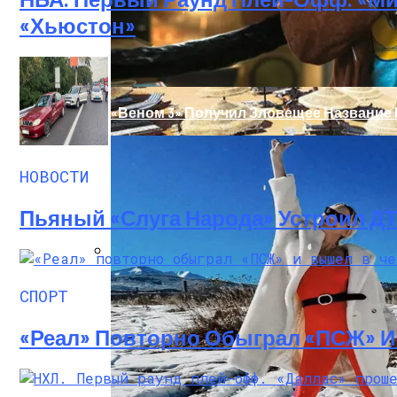
«Хьюстон»
«Веном 3» Получил Зловещее Название
НОВОСТИ
Пьяный «слуга Народа» Устроил Д
В Египте Госпитализировали 5-Летнюю 
СПОРТ
«Реал» Повторно Обыграл «ПСЖ» 