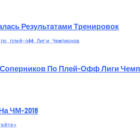
нер Дарит Миру Свои Духи COSMIC
алась Результатами Тренировок
 Соперников По Плей-Офф Лиги Чем
На ЧМ-2018