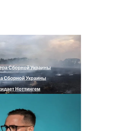
божающего Стоять На Задних Лапах
утина Главе МИД Австрии
еяли Российский Лайнер, «заблудившийся» В Крыму
ра Сборной Украины
Веселыми Фотожабами
дает Ноттингем
е Отеля, Знатно Позавтракав
а