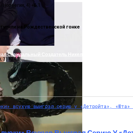
Норвегия, 4) +6,1
ступили на Рождественской гонке
опал Скандальный Создатель Никелодеона
 3) +24,2
т Осложнений Коронавируса
луоки» Всухую Выиграл Серию У «Де