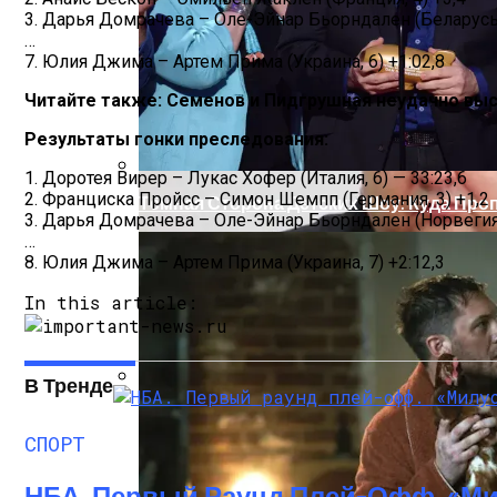
3. Дарья Домрачева – Оле-Эйнар Бьорндален (Беларусь/
…
7. Юлия Джима – Артем Прима (Украина, 6) +1:02,8
Читайте также: Семенов и Пидгрушная неудачно вы
Результаты гонки преследования:
1. Доротея Вирер – Лукас Хофер (Италия, 6) — 33:23,6
2. Франциска Пройсс – Симон Шемпп (Германия, 3) +1,2
Тёмная Сторона Детских Шоу: Куда Пр
3. Дарья Домрачева – Оле-Эйнар Бьорндален (Норвегия,
…
8. Юлия Джима – Артем Прима (Украина, 7) +2:12,3
In this article:
В Тренде
Прокурор Хмельницкой Области Умер О
СПОРТ
НБА. Первый Раунд Плей-Офф. «Ми