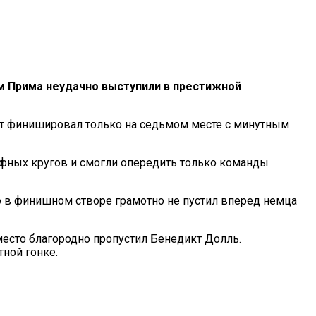
м Прима неудачно выступили в престижной
эт финишировал только на седьмом месте с минутным
фных кругов и смогли опередить только команды
о в финишном створе грамотно не пустил вперед немца
есто благородно пропустил Бенедикт Долль.
ной гонке.