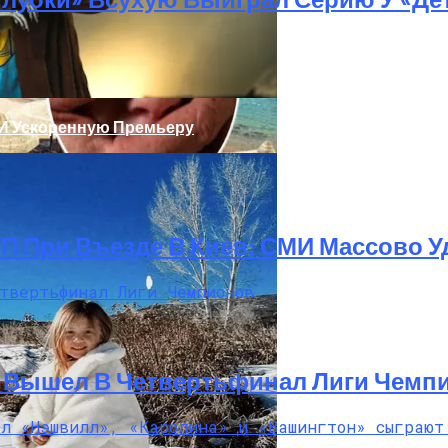
 И Ускоренную Премьеру
ТП При Въезде В Киев: СМИ Массово
Украинку С Признаками Изнасилования: Мать Отрицает
И Вышел В Четвертьфинал Лиги Чемп