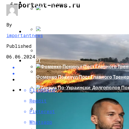
ИНТЕРЕСНОЕ И ПОЗНАВАТЕЛЬНОЕ
important-news.ru
Сеть В Восторге От Упитанного Кота, О
By
НОВОСТИ
importantnews
В Сети Высмеяли Свадебный Подарок П
Published
06.06.2024
СПОРТ
«Князь, Где Вы Шлялись»: В Сети Высм
Фоменко Покинул Пост Главного Трене
Репетицию Парада В Киеве Высмеяли 
ШОУ-БИЗНЕС
Flipboard
Теннис По-Украински: Долгополов Поки
Reddit
В Швеции Белый Медведь Застрял В Окн
Pinterest
Роналду Остается В «Реале» До 2020 Год
Whatsapp