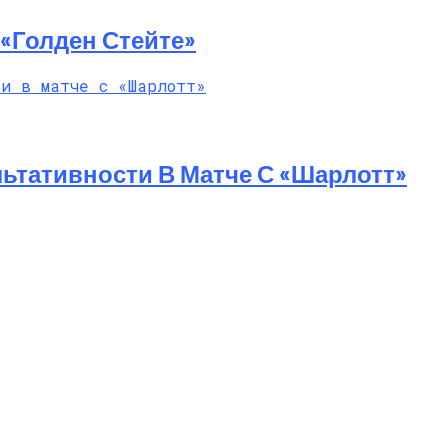
«Голден Стейте»
ьтативности В Матче С «Шарлотт»