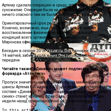
Артему сделали операцию в среду, почистили ахиллово
На Донбассе Во Время Тушения
сухожилие. Операция была не длительная, потому что
Пожара Погибли Двое Военных
ничего опасного там не было. Она прошла успешно.
Ориентировочный срок реабилитации – три месяца.
Конечно, возможно, еще некоторое время займет
восстановление физических и функциональных
кондиций всего организма», — приводит слова
Миронова официальный сайт «Динамо».
Дуэт Из Украины Выступит На
Беседин в сезоне 2018-2019 во всех турнирах отыграл
Легендарном Фестивале Coachella
14 матчей, забив 2 гола и отдав 2 результативных
передачи.
Читайте также: «Динамо» может подписать экс-
форварда «Атлетико»
Пропуск значительного отрезка сезона минимизирует
шансы Артема Беседина в борьбе за место в стартовом
составе «Динамо». Новым основным форвардом «бело-
синих» станет испанец Фран Соль, приобретённый две
недели назад ориентировочно на 3,5 миллиона евро.
Под Киевом Мотоцикл Влетел В
In this article: