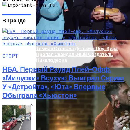
Легковушку: Двое Погибших
В Тренде
Тёмная Сторона Детских Шоу: Куда
Пропал Скандальный Создатель
СПОРТ
Никелодеона
НБА. Первый Раунд Плей-Офф.
«Милуоки» Всухую Выиграл Серию
У «Детройта», «Юта» Впервые
Обыграла «Хьюстон»
Прокурор Хмельницкой Области Умер
От Осложнений Коронавируса