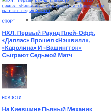
СПОРТ
Семейное Наследие: Кейт Хадсон
НХЛ. Первый Раунд Плей-Офф.
Хранит Свои Наряды Для Дочери Рани
«Даллас» Прошел «Нэшвилл»,
«Каролина» И «Вашингтон»
Сыграют Седьмой Матч
НОВОСТИ
На Киевщине Пьяный Механик