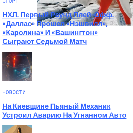
СПОРТ
НХЛ. Первый Раунд Плей-Офф.
«Даллас» Прошел «Нэшвилл»,
«Каролина» И «Вашингтон»
Семейное Наследие: Кейт Хадсон
Сыграют Седьмой Матч
Хранит Свои Наряды Для Дочери Рани
НОВОСТИ
На Киевщине Пьяный Механик
Устроил Аварию На Угнанном Авто