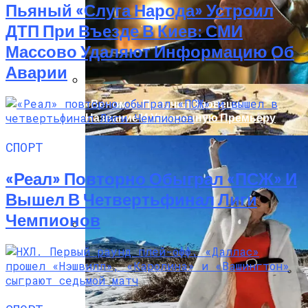
Пьяный «слуга Народа» Устроил
ДТП При Въезде В Киев: СМИ
Массово Удаляют Информацию Об
Аварии
«Веном 3» Получил Зловещее
Название И Ускоренную Премьеру
СПОРТ
«Реал» Повторно Обыграл «ПСЖ» И
Вышел В Четвертьфинал Лиги
Чемпионов
В Египте Госпитализировали 5-
Летнюю Украинку С Признаками
Изнасилования: Мать Отрицает
Насилие