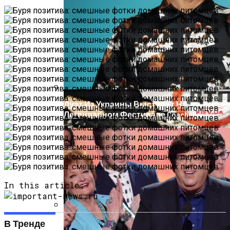
На Донбассе Во Время Тушения
Пожара Погибли Двое Военных
Дуэт Из Украины Выступит На
Легендарном Фестивале Coachella
In this article:
Под Киевом Мотоцикл Влетел В
В Тренде