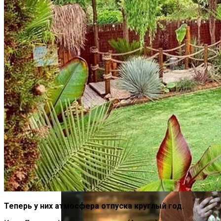
Тёмная Сторона Детских Шоу: Куда
Пропал Скандальный Создатель
Никелодеона
В Египте Госпитализировали 5-
Летнюю Украинку С Признаками
Изнасилования: Мать Отрицает
Теперь у них атмосфера отпуска круглый год.
Насилие