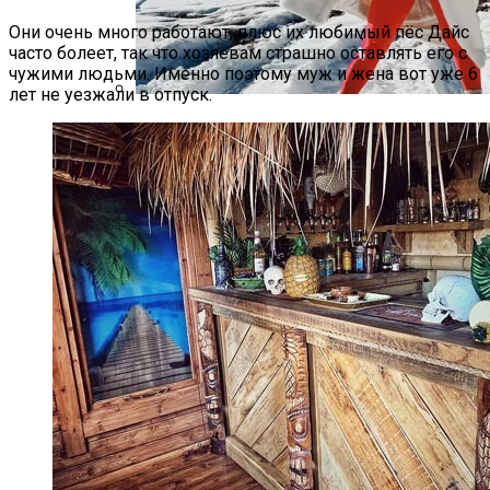
Они очень много работают, плюс их любимый пёс Дайс
часто болеет, так что хозяевам страшно оставлять его с
чужими людьми. Именно поэтому муж и жена вот уже 6
лет не уезжали в отпуск.
Семейное Наследие: Кейт Хадсон
Хранит Свои Наряды Для Дочери Рани