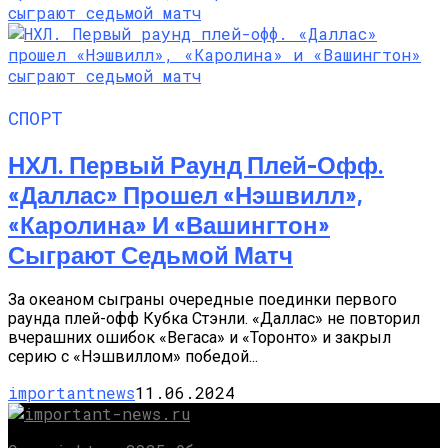
СПОРТ
НХЛ. Первый Раунд Плей-Офф.
«Даллас» Прошел «Нэшвилл»,
«Каролина» И «Вашингтон»
Сыграют Седьмой Матч
За океаном сыграны очередные поединки первого
раунда плей-офф Кубка Стэнли. «Даллас» не повторил
вчерашних ошибок «Вегаса» и «Торонто» и закрыл
серию с «Нэшвиллом» победой...
importantnews
11.06.2024