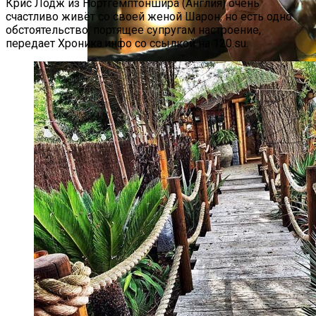
Крис Лодж из Нортгемптоншира (Англия) очень
счастливо живёт со своей женой Шарон, но есть одно
обстоятельство, портящее супругам настроение,
передает Хроника.инфо со ссылкой на 120.su.
«Веном 3» Получил Зловещее
Название И Ускоренную Премьеру
«Морковное» ДТП На Трассе Одесса-
Николаев: Столкнулись Два Грузовика