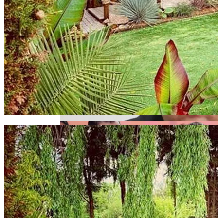
Под Киевом Мотоцикл Влетел В
Легковушку: Двое Погибших
Дуэт Из Украины Выступит На
Легендарном Фестивале Coachella
Прокурор Хмельницкой Области Умер
От Осложнений Коронавируса