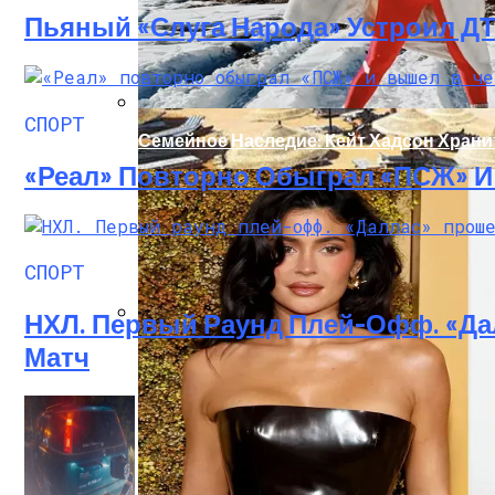
Пьяный «слуга Народа» Устроил Д
СПОРТ
Семейное Наследие: Кейт Хадсон Храни
«Реал» Повторно Обыграл «ПСЖ» 
СПОРТ
НХЛ. Первый Раунд Плей-Офф. «Да
В Египте Госпитализировали 5-Летнюю 
Матч