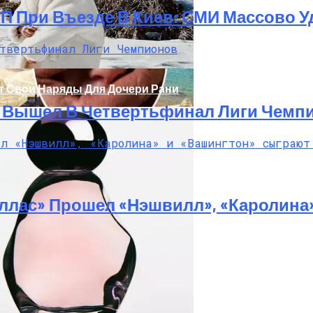
ТП При Въезде В Киев: СМИ Массово
т Свои Наряды Для Дочери Рани
И Вышел В Четвертьфинал Лиги Чемп
ллас» Прошел «Нэшвилл», «Каролина
Украинку С Признаками Изнасилования: Мать Отрицает