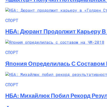
Алёна Шоптенко Показала Танцевальны
СПОРТ
НБА: Дюрант Продолжит Карьеру В 
СПОРТ
Япония Определилась С Составом 
СПОРТ
НБА: Михайлюк Побил Рекорд Резул