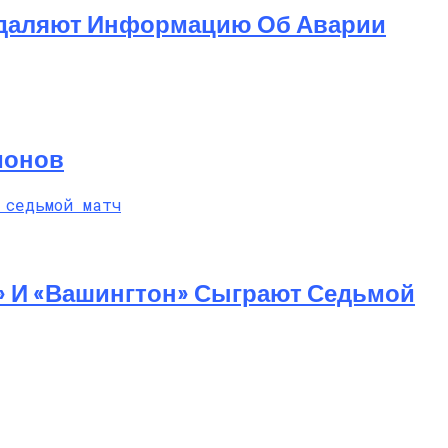
 Удаляют Информацию Об Аварии
ионов
» И «Вашингтон» Сыграют Седьмой
 Насилие