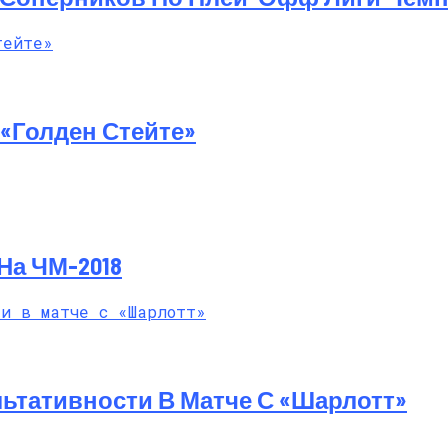
й Мастер-Класс На Пляже В Турции
«Голден Стейте»
На ЧМ-2018
ьтативности В Матче С «Шарлотт»