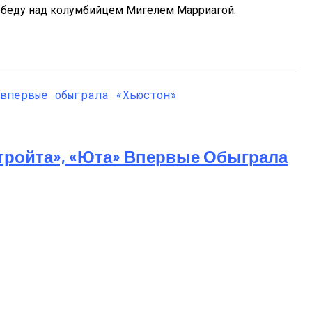
обеду над колумбийцем Мигелем Марриагой.
тройта», «Юта» Впервые Обыграла