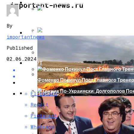
ИНТЕРЕСНОЕ И ПОЗНАВАТЕЛЬНОЕ
important-news.ru
Сеть В Восторге От Упитанного Кота, О
By
НОВОСТИ
importantnews
В Сети Высмеяли Свадебный Подарок П
Published
02.06.2024
СПОРТ
«Князь, Где Вы Шлялись»: В Сети Высм
Фоменко Покинул Пост Главного Трене
Репетицию Парада В Киеве Высмеяли 
ШОУ-БИЗНЕС
Flipboard
Теннис По-Украински: Долгополов Поки
Reddit
В Швеции Белый Медведь Застрял В Окн
Pinterest
Роналду Остается В «Реале» До 2020 Год
Whatsapp