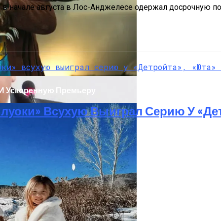
 в начале августа в Лос-Анджелесе одержал досрочную п
 И Ускоренную Премьеру
луоки» Всухую Выиграл Серию У «Де
т Осложнений Коронавируса