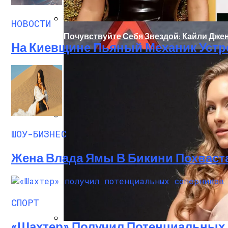
НОВОСТИ
Почувствуйте Себя Звездой: Кайли Джен
На Киевщине Пьяный Механик Устр
ШОУ-БИЗНЕС
«Морковное» ДТП На Трассе Одесса-Ник
Жена Влада Ямы В Бикини Похваст
СПОРТ
«Шахтер» Получил Потенциальных