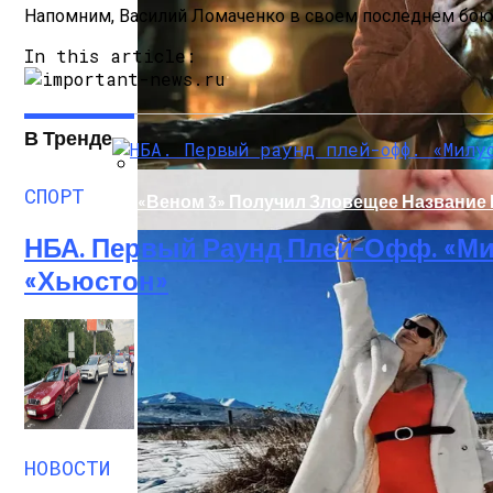
Напомним, Василий Ломаченко в своем последнем бою
In this article:
В Тренде
СПОРТ
«Веном 3» Получил Зловещее Название
НБА. Первый Раунд Плей-Офф. «Ми
«Хьюстон»
Прокурор Хмельницкой Области Умер О
НОВОСТИ