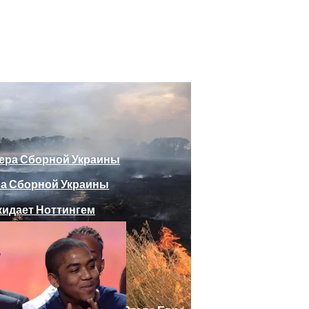
божающего Стоять На Задних Лапах
утина Главе МИД Австрии
еяли Российский Лайнер, «заблудившийся» В Крыму
ра Сборной Украины
Веселыми Фотожабами
дает Ноттингем
е Отеля, Знатно Позавтракав
а