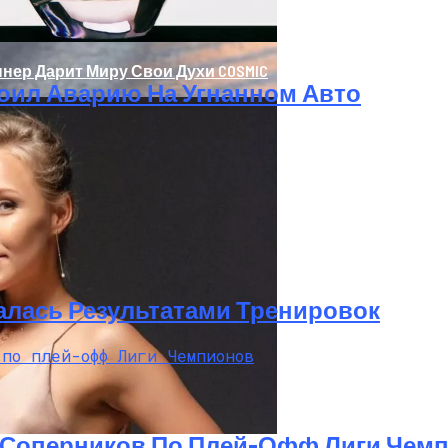
нер Дарит Миру Свои Духи COSMIC
оил Аварию На Угнанном Авто
олаев: Столкнулись Два Грузовика
алась Результатами Тренировок
 Соперников По Плей-Офф Лиги Чем