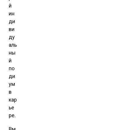
й
ин
ди
ви
ду
аль
ны
й
по
ди
ум
в
кар
ье
ре.
Вм