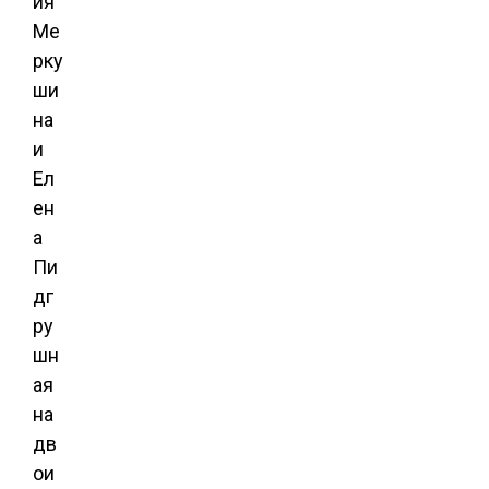
ия
Ме
рку
ши
на
и
Ел
ен
а
Пи
дг
ру
шн
ая
на
дв
ои