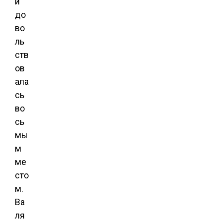
и
до
во
ль
ств
ов
ала
сь
во
сь
мы
м
ме
сто
м.
Ва
ля