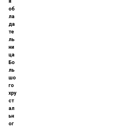
я
об
ла
да
те
ль
ни
ца
Бо
ль
шо
го
хру
ст
ал
ьн
ог