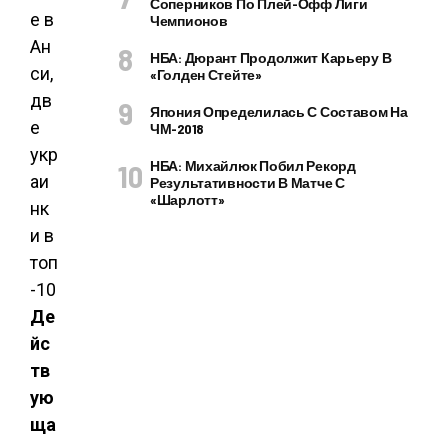
Соперников По Плей-Офф Лиги
Чемпионов
НБА: Дюрант Продолжит Карьеру В
«Голден Стейте»
Япония Определилась С Составом На
ЧМ-2018
НБА: Михайлюк Побил Рекорд
Результативности В Матче С
«Шарлотт»
Де
йс
тв
ую
ща