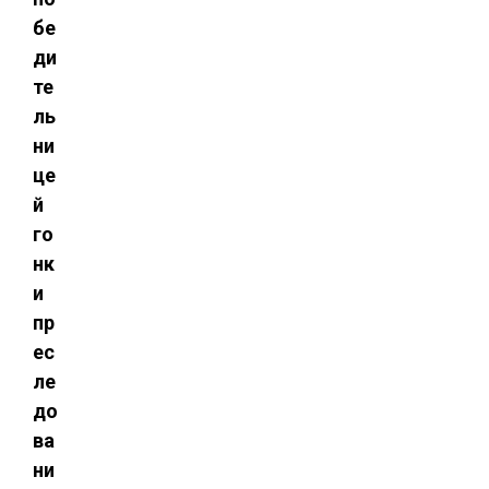
бе
ди
те
ль
ни
це
й
го
нк
и
пр
ес
ле
до
ва
ни