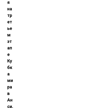
я
на
тр
ет
ье
м
эт
ап
е
Ку
бк
а
ми
ра
в
Ан
си.