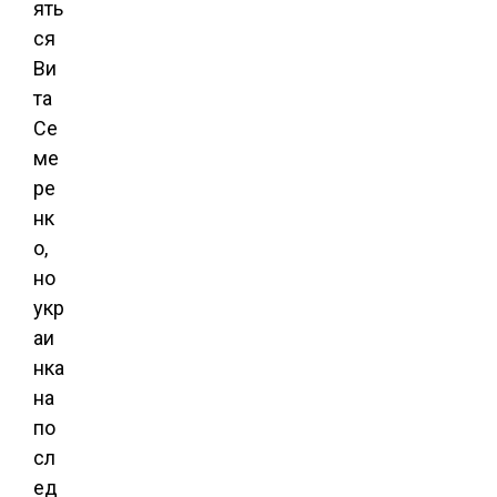
ять
ся
Ви
та
Се
ме
ре
нк
о,
но
укр
аи
нка
на
по
сл
ед