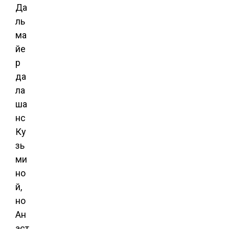
Да
ль
ма
йе
р
да
ла
ша
нс
Ку
зь
ми
но
й,
но
Ан
аст