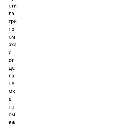
сти
ла
три
пр
ом
аха
и
от
да
ла
не
мк
е
пр
ом
еж