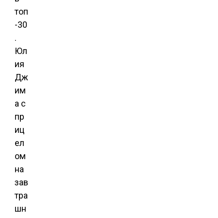
топ
-30
.
Юл
ия
Дж
им
а с
пр
иц
ел
ом
на
зав
тра
шн