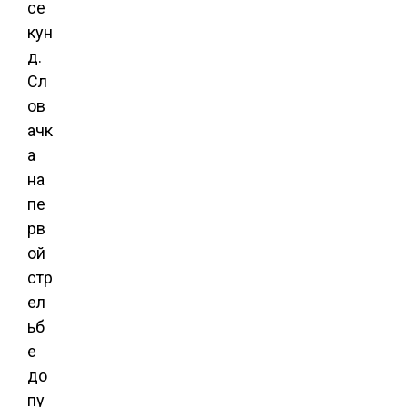
се
кун
д.
Сл
ов
ачк
а
на
пе
рв
ой
стр
ел
ьб
е
до
пу