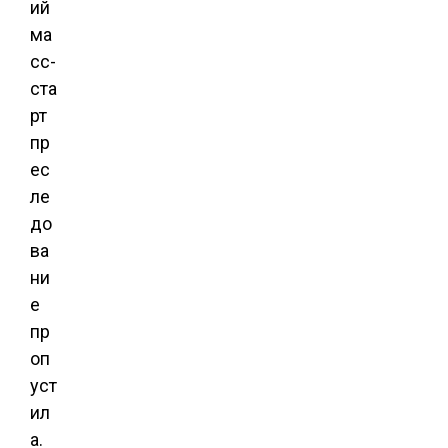
ий
ма
сс-
ста
рт
пр
ес
ле
до
ва
ни
е
пр
оп
уст
ил
а.