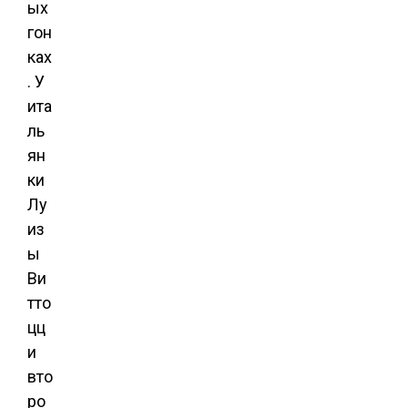
ых
гон
ках
. У
ита
ль
ян
ки
Лу
из
ы
Ви
тто
цц
и
вто
ро