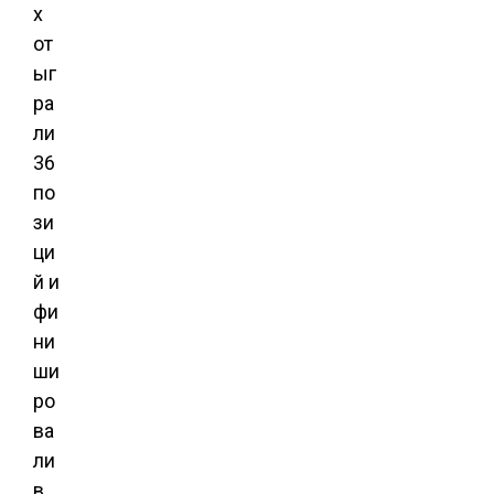
х
от
ыг
ра
ли
36
по
зи
ци
й и
фи
ни
ши
ро
ва
ли
в