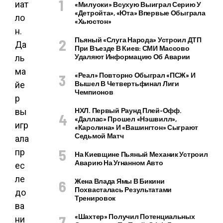
«Милуоки» Всухую Выиграл Серию У
«Детройта», «Юта» Впервые Обыграла
«Хьюстон»
Пьяный «слуга Народа» Устроил ДТП
При Въезде В Киев: СМИ Массово
Удаляют Информацию Об Аварии
«Реал» Повторно Обыграл «ПСЖ» И
Вышел В Четвертьфинал Лиги
Чемпионов
НХЛ. Первый Раунд Плей-Офф.
«Даллас» Прошел «Нэшвилл»,
«Каролина» И «Вашингтон» Сыграют
Седьмой Матч
На Киевщине Пьяный Механик Устроил
Аварию На Угнанном Авто
Жена Влада Ямы В Бикини
Похвасталась Результатами
Тренировок
«Шахтер» Получил Потенциальных