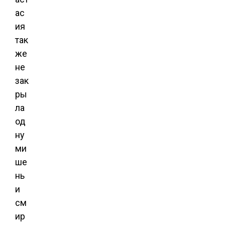
ас
ия
так
же
не
зак
ры
ла
од
ну
ми
ше
нь
и
см
ир