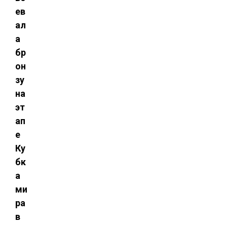
ев
ал
а
бр
он
зу
на
эт
ап
е
Ку
бк
а
ми
ра
в