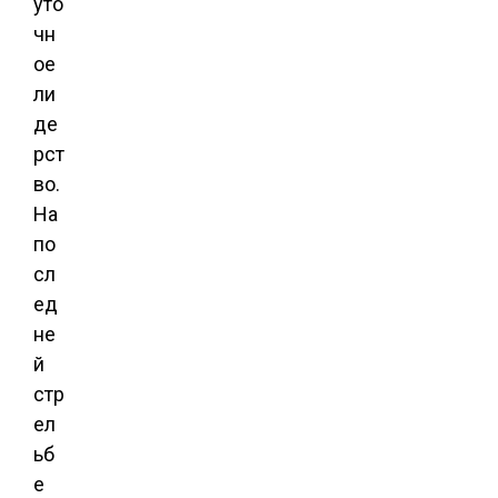
уто
чн
ое
ли
де
рст
во.
На
по
сл
ед
не
й
стр
ел
ьб
е