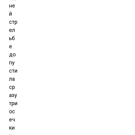
не
й
стр
ел
ьб
е
до
пу
сти
ла
ср
азу
три
ос
еч
ки