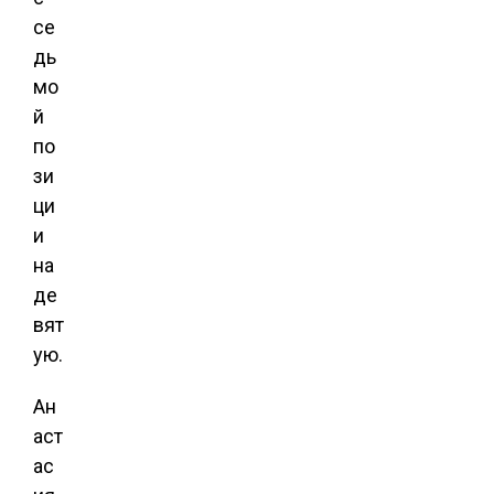
се
дь
мо
й
по
зи
ци
и
на
де
вят
ую.
Ан
аст
ас