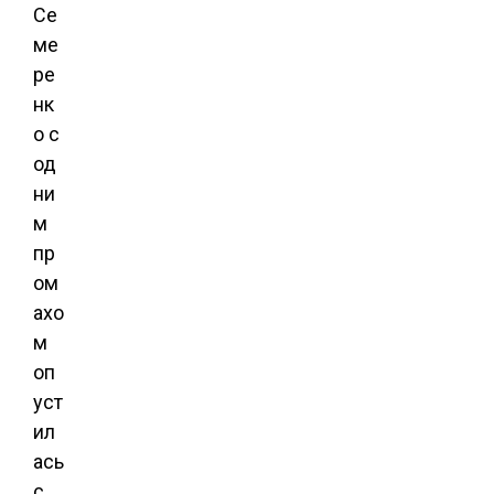
Се
ме
ре
нк
о с
од
ни
м
пр
ом
ахо
м
оп
уст
ил
ась
с