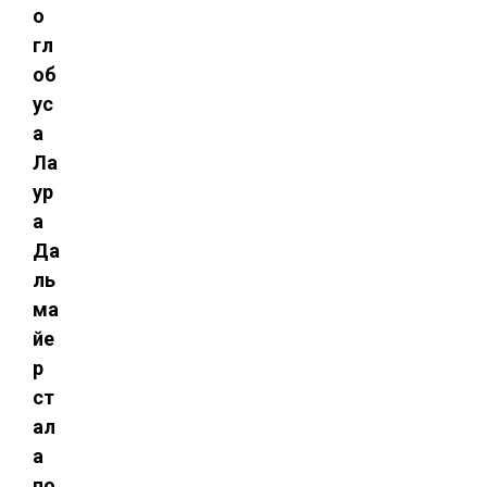
о
гл
об
ус
а
Ла
ур
а
Да
ль
ма
йе
р
ст
ал
а
по