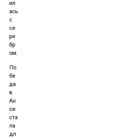
ил
ась
с
се
ре
бр
ом.
По
бе
да
в
Ан
си
ста
ла
дл