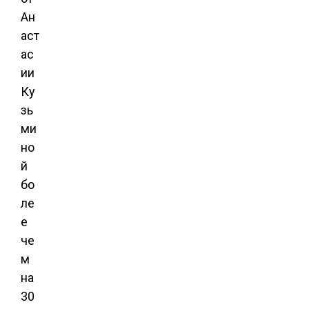
Ан
аст
ас
ии
Ку
зь
ми
но
й
бо
ле
е
че
м
на
30