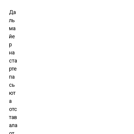
Да
ль
ма
йе
р
на
ста
рте
па
сь
ют
а
отс
тав
ала
от