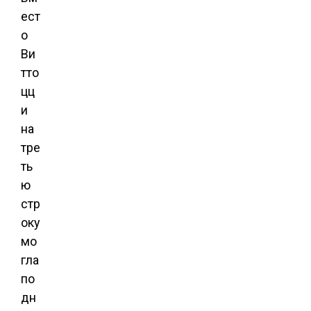
ест
о
Ви
тто
цц
и
на
тре
ть
ю
стр
оку
мо
гла
по
дн