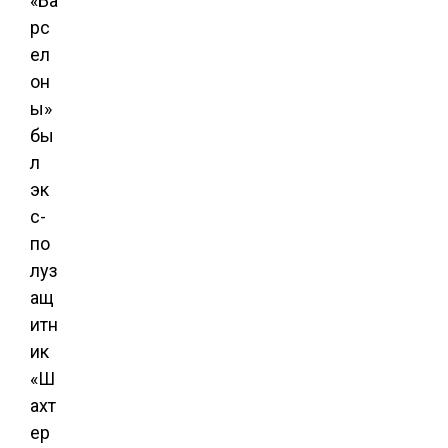
«Ба
рс
ел
он
ы»
бы
л
эк
с-
по
луз
ащ
итн
ик
«Ш
ахт
ер