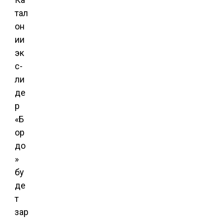
тал
он
ии
эк
с-
ли
де
р
«Б
ор
до
»
бу
де
т
зар