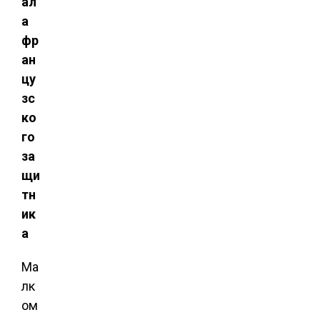
ал
а
фр
ан
цу
зс
ко
го
за
щи
тн
ик
а
Ма
лк
ом