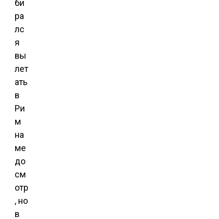
би
ра
лс
я
вы
лет
ать
в
Ри
м
на
ме
до
см
отр
, но
в