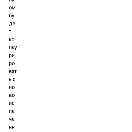
ом
бу
де
т
ко
нку
ри
ро
ват
ь с
но
во
ис
пе
че
нн