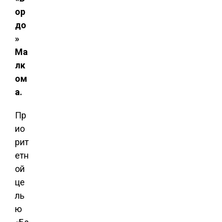
ор
до
»
Ма
лк
ом
а.
Пр
ио
рит
етн
ой
це
ль
ю