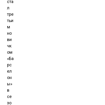
ста
л
тре
тьи
м
но
ви
чк
ом
«Ба
рс
ел
он
ы»
в
се
зо