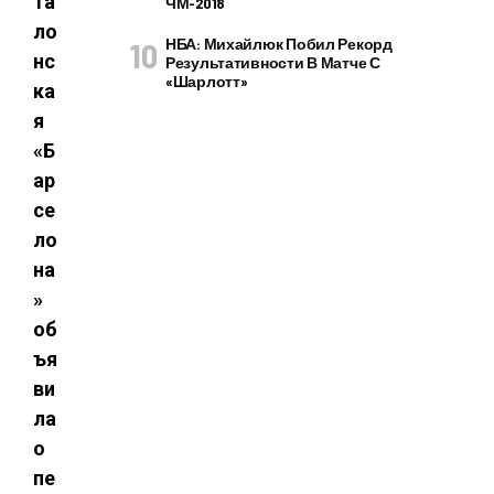
та
ЧМ-2018
ло
НБА: Михайлюк Побил Рекорд
нс
Результативности В Матче С
«Шарлотт»
ка
я
«Б
ар
се
ло
на
»
об
ъя
ви
ла
о
пе