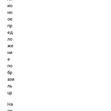
ио
нн
ое
пр
ед
ло
же
ни
е
по
бр
ази
ль
цу.
На
рв