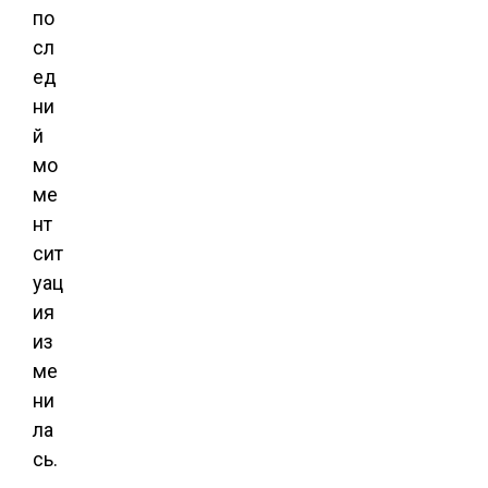
по
сл
ед
ни
й
мо
ме
нт
сит
уац
ия
из
ме
ни
ла
сь.