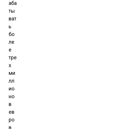
аба
ты
ват
ь
бо
ле
е
тре
х
ми
лл
ио
но
в
ев
ро
в