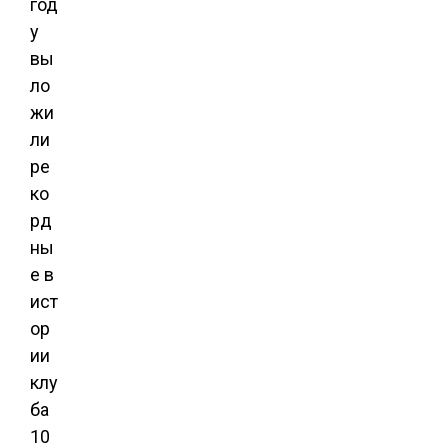
год
у
вы
ло
жи
ли
ре
ко
рд
ны
е в
ист
ор
ии
клу
ба
10