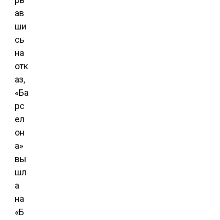
ав
ши
сь
на
отк
аз,
«Ба
рс
ел
он
а»
вы
шл
а
на
«Б