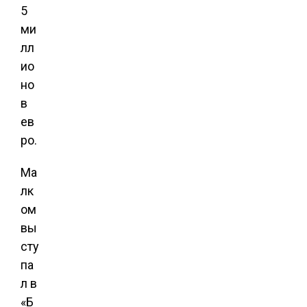
5
ми
лл
ио
но
в
ев
ро.
Ма
лк
ом
вы
сту
па
л в
«Б