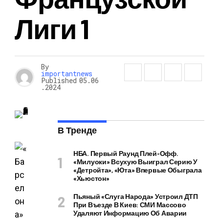
Лиги 1
By
importantnews
Published
05.06
.2024
В Тренде
НБА. Первый Раунд Плей-Офф.
«Милуоки» Всухую Выиграл Серию У
«Детройта», «Юта» Впервые Обыграла
«Хьюстон»
Пьяный «слуга Народа» Устроил ДТП
При Въезде В Киев: СМИ Массово
Удаляют Информацию Об Аварии