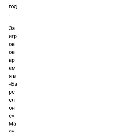
год
.
За
игр
ов
ое
вр
ем
я в
«Ба
рс
ел
он
е»
Ма
лк