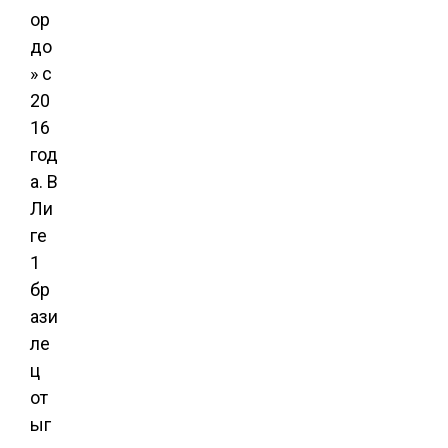
ор
до
» с
20
16
год
а. В
Ли
ге
1
бр
ази
ле
ц
от
ыг