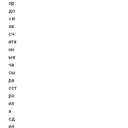
ор
до
» и
за
сч
ита
нн
ые
ча
сы
ра
сст
ро
ил
а
сд
ел