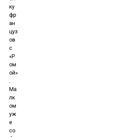
ку
фр
ан
цуз
ов
с
«Р
ом
ой»
.
Ма
лк
ом
уж
е
со