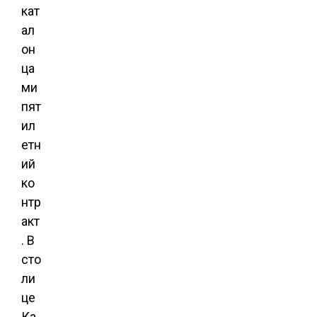
кат
ал
он
ца
ми
пят
ил
етн
ий
ко
нтр
акт
. В
сто
ли
це
Ка