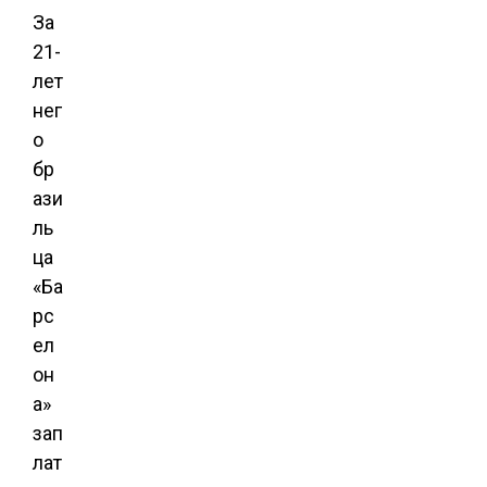
За
21-
лет
нег
о
бр
ази
ль
ца
«Ба
рс
ел
он
а»
зап
лат