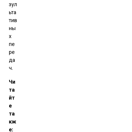
зул
ьта
тив
ны
х
пе
ре
да
ч.
Чи
та
йт
е
та
кж
е: