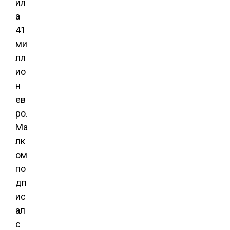
ил
а
41
ми
лл
ио
н
ев
ро.
Ма
лк
ом
по
дп
ис
ал
с