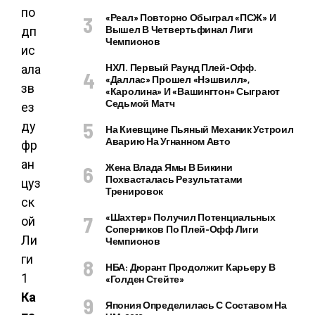
«Реал» Повторно Обыграл «ПСЖ» И
Вышел В Четвертьфинал Лиги
Чемпионов
НХЛ. Первый Раунд Плей-Офф.
«Даллас» Прошел «Нэшвилл»,
«Каролина» И «Вашингтон» Сыграют
Седьмой Матч
На Киевщине Пьяный Механик Устроил
Аварию На Угнанном Авто
Жена Влада Ямы В Бикини
Похвасталась Результатами
Тренировок
«Шахтер» Получил Потенциальных
Соперников По Плей-Офф Лиги
Чемпионов
НБА: Дюрант Продолжит Карьеру В
«Голден Стейте»
Ка
Япония Определилась С Составом На