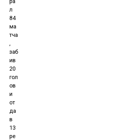
ра
л
84
ма
тча
,
заб
ив
20
гол
ов
и
от
да
в
13
ре