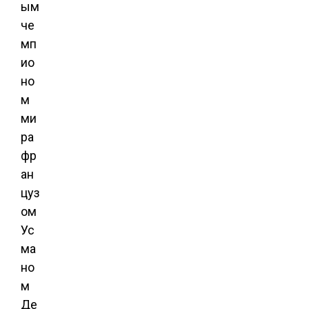
ым
че
мп
ио
но
м
ми
ра
фр
ан
цуз
ом
Ус
ма
но
м
Де