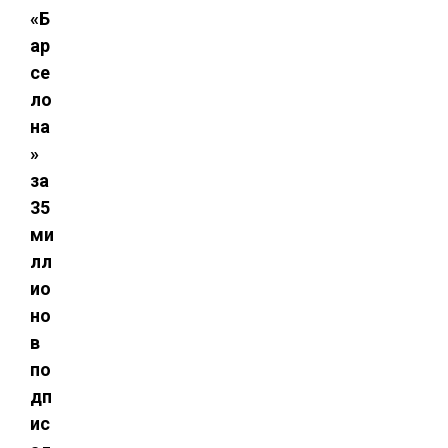
«Б
ар
се
ло
на
»
за
35
ми
лл
ио
но
в
по
дп
ис