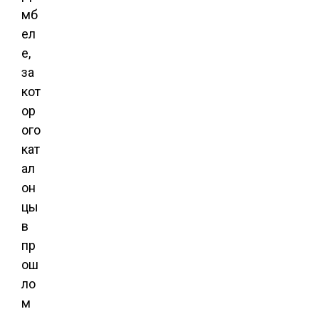
мб
ел
е,
за
кот
ор
ого
кат
ал
он
цы
в
пр
ош
ло
м