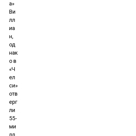
а»
Ви
лл
иа
н,
од
нак
о в
«Ч
ел
си»
отв
ерг
ли
55-
ми
лл