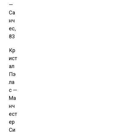
—
Са
нч
ес,
83
Кр
ист
ал
Пэ
ла
с —
Ма
нч
ест
ер
Си