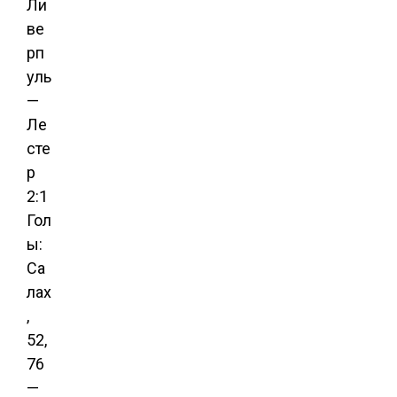
Ли
ве
рп
уль
—
Ле
сте
р
2:1
Гол
ы:
Са
лах
,
52,
76
—