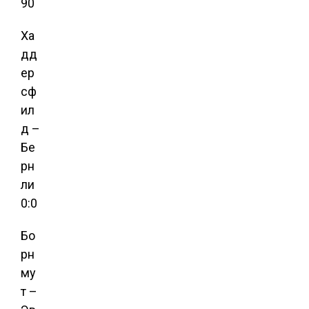
90
Ха
дд
ер
сф
ил
д –
Бе
рн
ли
0:0
Бо
рн
му
т –