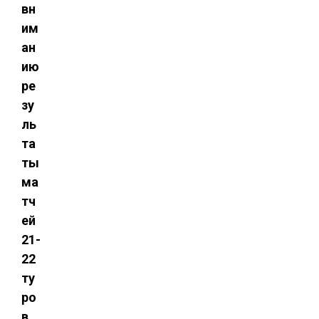
вн
им
ан
ию
ре
зу
ль
та
ты
ма
тч
ей
21-
22
ту
ро
в