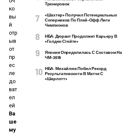
Тренировок
«Шахтер» Получил Потенциальных
Соперников По Плей-Офф Лиги
Чемпионов
НБА: Дюрант Продолжит Карьеру В
«Голден Стейте»
Япония Определилась С Составом На
ЧМ-2018
НБА: Михайлюк Побил Рекорд
Результативности В Матче С
«Шарлотт»
Ва
ше
му