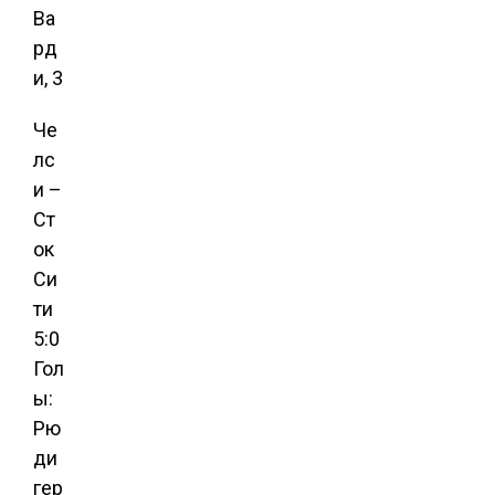
Ва
рд
и, 3
Че
лс
и –
Ст
ок
Си
ти
5:0
Гол
ы:
Рю
ди
гер