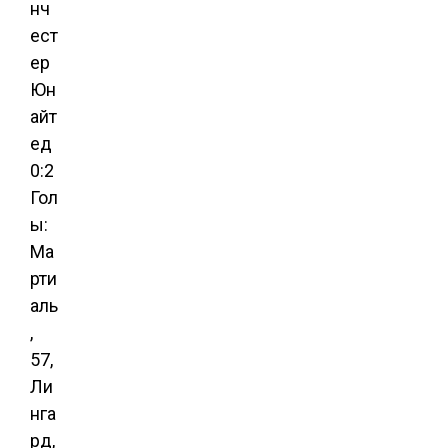
нч
ест
ер
Юн
айт
ед
0:2
Гол
ы:
Ма
рти
аль
,
57,
Ли
нга
рд,