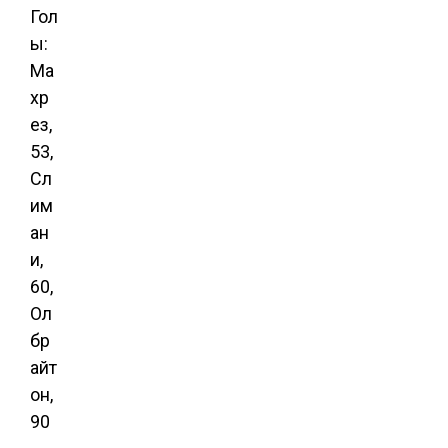
Гол
ы:
Ма
хр
ез,
53,
Сл
им
ан
и,
60,
Ол
бр
айт
он,
90