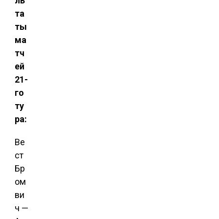
ль
та
ты
ма
тч
ей
21-
го
ту
ра:
Ве
ст
Бр
ом
ви
ч —