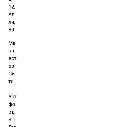
12,
Ал
ли,
89
Ма
нч
ест
ер
Си
ти
—
Уот
фо
рд
3:1