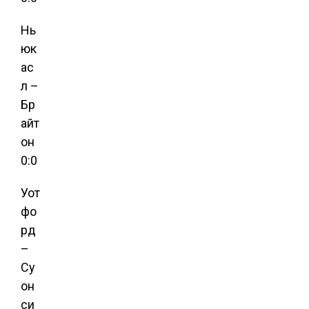
Нь
юк
ас
л –
Бр
айт
он
0:0
Уот
фо
рд
–
Су
он
си