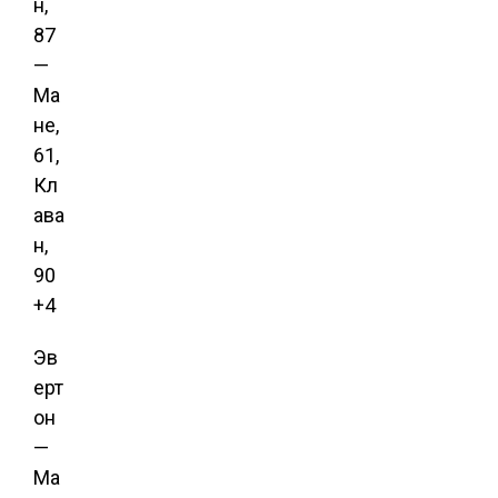
н,
87
—
Ма
не,
61,
Кл
ава
н,
90
+4
Эв
ерт
он
—
Ма