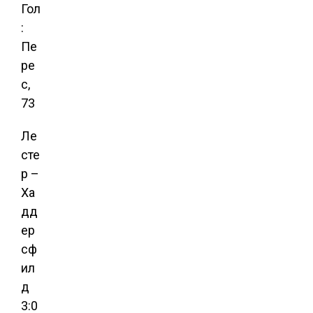
Гол
:
Пе
ре
с,
73
Ле
сте
р –
Ха
дд
ер
сф
ил
д
3:0