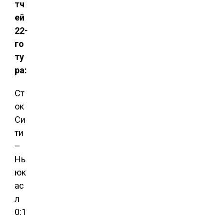
тч
ей
22-
го
ту
ра:
Ст
ок
Си
ти
–
Нь
юк
ас
л
0:1