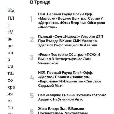
В Тренде
НБА. Первый Раунд Плей-Офф.
«Милуоки» Всухую Выиграл Серию У
«Детройта», «Юта» Впервые Обыграла
«Хьюстон»
Пьяный «слуга Народа» Устроил ДТП
При Въезде В Киев: СМИ Массово
Удаляют Информацию Об Аварии
«Реал» Повторно Обыграл «ПСЖ» И
Вышел В Четвертьфинал Лиги
Чемпионов
НХЛ. Первый Раунд Плей-Офф.
«Даллас» Прошел «Нэшвилл»,
«Каролина» И «Вашингтон» Сыграют
Седьмой Матч
На Киевщине Пьяный Механик Устроил
Аварию На Угнанном Авто
Жена Влада Ямы В Бикини
Похвасталась Результатами