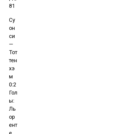
81
Су
он
си
—
Тот
тен
хэ
м
0:2
Гол
ы:
Ль
ор
ент
е,