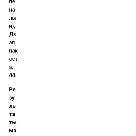
пе
на
льт
и),
Дз
ап
пак
ост
а,
88.
Ре
зу
ль
та
ты
ма