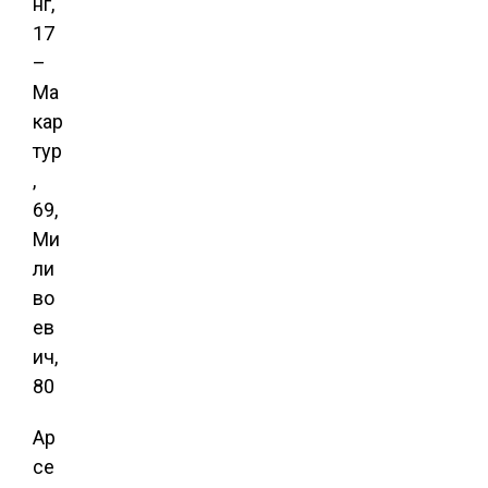
нг,
17
–
Ма
кар
тур
,
69,
Ми
ли
во
ев
ич,
80
Ар
се