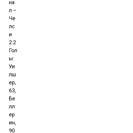
на
л –
Че
лс
и
2:2
Гол
ы:
Уи
лш
ер,
63,
Бе
лл
ер
ин,
90