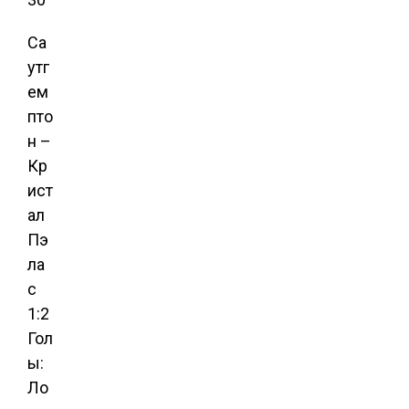
Са
утг
ем
пто
н –
Кр
ист
ал
Пэ
ла
с
1:2
Гол
ы:
Ло