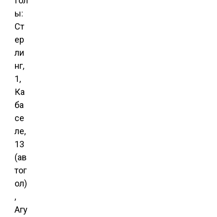
Гол
ы:
Ст
ер
ли
нг,
1,
Ка
ба
се
ле,
13
(ав
тог
ол)
,
Агу