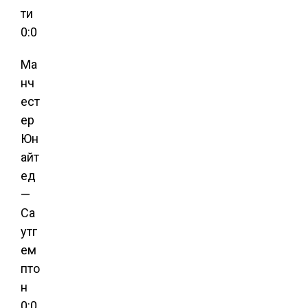
ти
0:0
Ма
нч
ест
ер
Юн
айт
ед
—
Са
утг
ем
пто
н
0:0