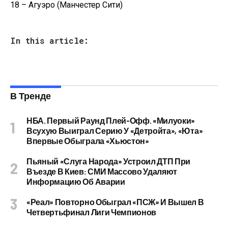
18 – Агуэро (Манчестер Сити)
In this article:
В Тренде
НБА. Первый Раунд Плей-Офф. «Милуоки»
Всухую Выиграл Серию У «Детройта», «Юта»
Впервые Обыграла «Хьюстон»
Пьяный «слуга Народа» Устроил ДТП При
Въезде В Киев: СМИ Массово Удаляют
Информацию Об Аварии
«Реал» Повторно Обыграл «ПСЖ» И Вышел В
Четвертьфинал Лиги Чемпионов