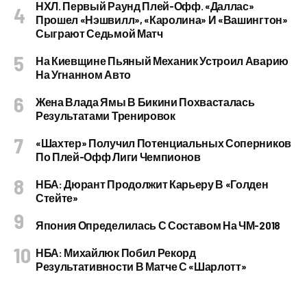
НХЛ. Первый Раунд Плей-Офф. «Даллас»
Прошел «Нэшвилл», «Каролина» И «Вашингтон»
Сыграют Седьмой Матч
На Киевщине Пьяный Механик Устроил Аварию
На Угнанном Авто
Жена Влада Ямы В Бикини Похвасталась
Результатами Тренировок
«Шахтер» Получил Потенциальных Соперников
По Плей-Офф Лиги Чемпионов
НБА: Дюрант Продолжит Карьеру В «Голден
Стейте»
Япония Определилась С Составом На ЧМ-2018
НБА: Михайлюк Побил Рекорд
Результативности В Матче С «Шарлотт»