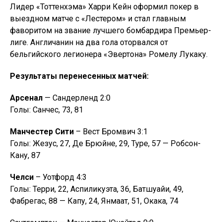
Лидер «Тоттенхэма» Харри Кейн оформил покер в
выездном матче с «Лестером» и стал главным
фаворитом на звание лучшего бомбардира Премьер-
лиге. Англичанин на два гола оторвался от
бельгийского легионера «Эвертона» Ромелу Лукаку.
Результаты перенесенных матчей:
Арсенал
— Сандерленд 2:0
Голы: Санчес, 73, 81
Манчестер Сити
– Вест Бромвич 3:1
Голы: Жезус, 27, Де Брюйне, 29, Туре, 57 — Робсон-
Кану, 87
Челси
– Уотфорд 4:3
Голы: Терри, 22, Аспиликуэта, 36, Батшуайи, 49,
Фабрегас, 88 — Капу, 24, Янмаат, 51, Окака, 74