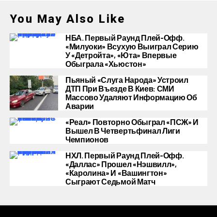
You May Also Like
НБА. Первый Раунд Плей-Офф.
«Милуоки» Всухую Выиграл Серию
У «Детройта», «Юта» Впервые
Обыграла «Хьюстон»
Пьяный «слуга Народа» Устроил
ДТП При Въезде В Киев: СМИ
Массово Удаляют Информацию Об
Аварии
«Реал» Повторно Обыграл «ПСЖ» И
Вышел В Четвертьфинал Лиги
Чемпионов
НХЛ. Первый Раунд Плей-Офф.
«Даллас» Прошел «Нэшвилл»,
«Каролина» И «Вашингтон»
Сыграют Седьмой Матч