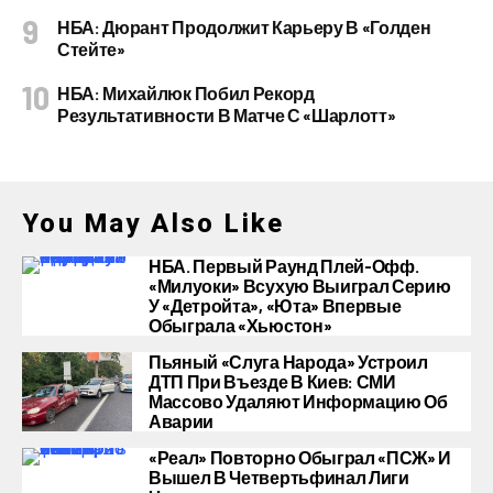
НБА: Дюрант Продолжит Карьеру В «Голден
Стейте»
НБА: Михайлюк Побил Рекорд
Результативности В Матче С «Шарлотт»
You May Also Like
НБА. Первый Раунд Плей-Офф.
«Милуоки» Всухую Выиграл Серию
У «Детройта», «Юта» Впервые
Обыграла «Хьюстон»
Пьяный «слуга Народа» Устроил
ДТП При Въезде В Киев: СМИ
Массово Удаляют Информацию Об
Аварии
«Реал» Повторно Обыграл «ПСЖ» И
Вышел В Четвертьфинал Лиги