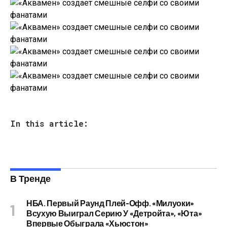
In this article:
В Тренде
НБА. Первый Раунд Плей-Офф. «Милуоки»
Всухую Выиграл Серию У «Детройта», «Юта»
Впервые Обыграла «Хьюстон»