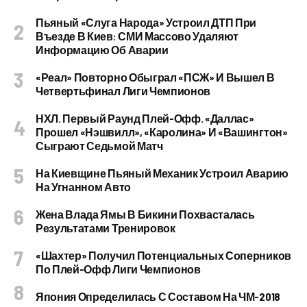
Пьяный «слуга Народа» Устроил ДТП При
Въезде В Киев: СМИ Массово Удаляют
Информацию Об Аварии
«Реал» Повторно Обыграл «ПСЖ» И Вышел В
Четвертьфинал Лиги Чемпионов
НХЛ. Первый Раунд Плей-Офф. «Даллас»
Прошел «Нэшвилл», «Каролина» И «Вашингтон»
Сыграют Седьмой Матч
На Киевщине Пьяный Механик Устроил Аварию
На Угнанном Авто
Жена Влада Ямы В Бикини Похвасталась
Результатами Тренировок
«Шахтер» Получил Потенциальных Соперников
По Плей-Офф Лиги Чемпионов
Япония Определилась С Составом На ЧМ-2018