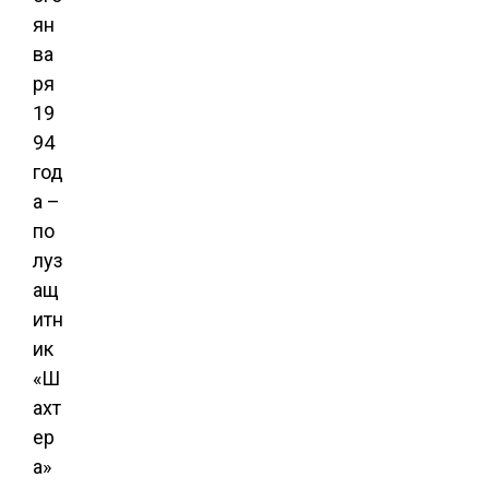
ян
ва
ря
19
94
год
а –
по
луз
ащ
итн
ик
«Ш
ахт
ер
а»