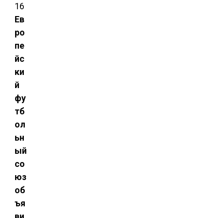
Ев
ро
пе
йс
ки
й
фу
тб
ол
ьн
ый
со
юз
об
ъя
ви