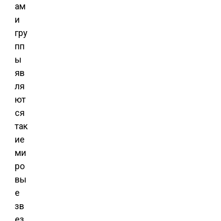
ам
и
гру
пп
ы
яв
ля
ют
ся
так
ие
ми
ро
вы
е
зв
ез