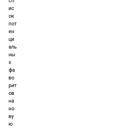
сп
ис
ок
пот
ен
ци
аль
ны
х
фа
во
рит
ов
на
но
ву
ю