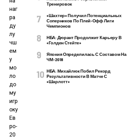
Тренировок
«Шахтер» Получил Потенциальных
Соперников По Плей-Офф Лиги
Чемпионов
НБА: Дюрант Продолжит Карьеру В
«Голден Стейте»
Япония Определилась С Составом На
ЧМ-2018
НБА: Михайлюк Побил Рекорд
Результативности В Матче С
«Шарлотт»