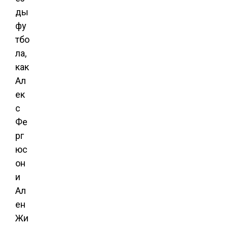
ды
фу
тбо
ла,
как
Ал
ек
с
Фе
рг
юс
он
и
Ал
ен
Жи