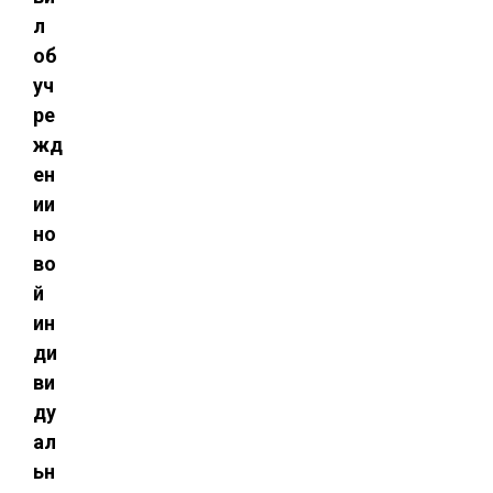
л
об
уч
ре
жд
ен
ии
но
во
й
ин
ди
ви
ду
ал
ьн