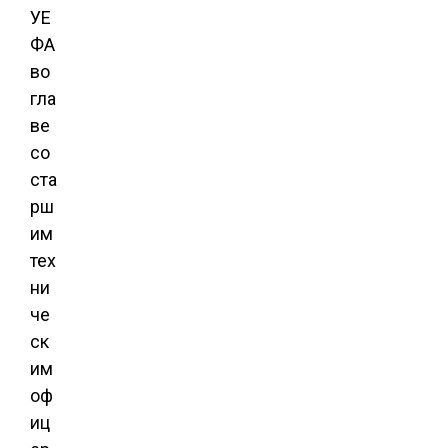
УЕ
ФА
во
гла
ве
со
ста
рш
им
тех
ни
че
ск
им
оф
иц