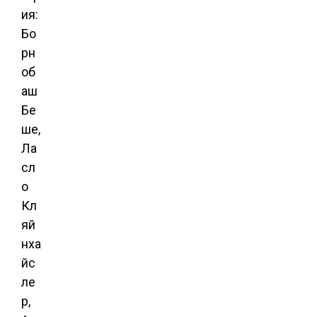
ия:
Бо
рн
об
аш
Бе
ше,
Ла
сл
о
Кл
яй
нха
йс
ле
р,