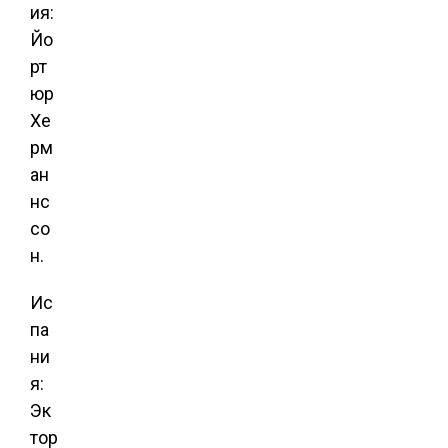
ия:
Йо
рт
юр
Хе
рм
ан
нс
со
н.
Ис
па
ни
я:
Эк
тор