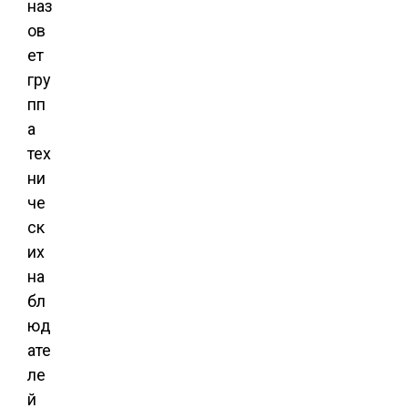
наз
ов
ет
гру
пп
а
тех
ни
че
ск
их
на
бл
юд
ате
ле
й