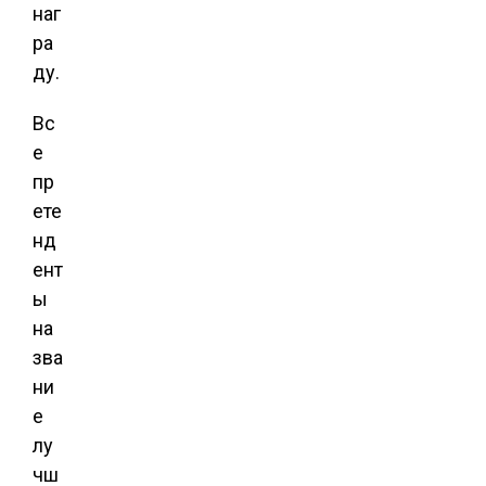
наг
ра
ду.
Вс
е
пр
ете
нд
ент
ы
на
зва
ни
е
лу
чш