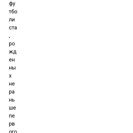
фу
тбо
ли
ста
,
ро
жд
ен
ны
х
не
ра
нь
ше
пе
рв
ого