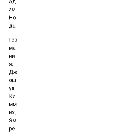
Ад
ам
Но
дь.
Гер
ма
ни
я:
Дж
ош
уа
Ки
мм
их,
Эм
ре