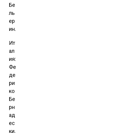
Бе
ль
ер
ин.
Ит
ал
ия:
Фе
де
ри
ко
Бе
рн
ад
ес
ки.