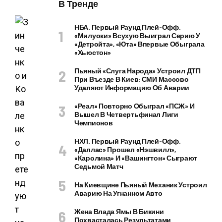
В Тренде
НБА. Первый Раунд Плей-Офф.
«Милуоки» Всухую Выиграл Серию У
«Детройта», «Юта» Впервые Обыграла
«Хьюстон»
Пьяный «слуга Народа» Устроил ДТП
При Въезде В Киев: СМИ Массово
Удаляют Информацию Об Аварии
«Реал» Повторно Обыграл «ПСЖ» И
Вышел В Четвертьфинал Лиги
Чемпионов
НХЛ. Первый Раунд Плей-Офф.
«Даллас» Прошел «Нэшвилл»,
«Каролина» И «Вашингтон» Сыграют
Седьмой Матч
На Киевщине Пьяный Механик Устроил
Аварию На Угнанном Авто
Жена Влада Ямы В Бикини
Похвасталась Результатами