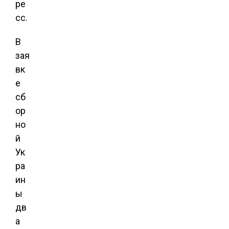
ре
сс.
В
зая
вк
е
сб
ор
но
й
Ук
ра
ин
ы
дв
а