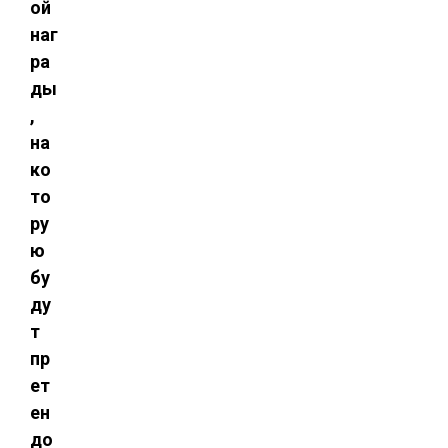
ой
наг
ра
ды
,
на
ко
то
ру
ю
бу
ду
т
пр
ет
ен
до