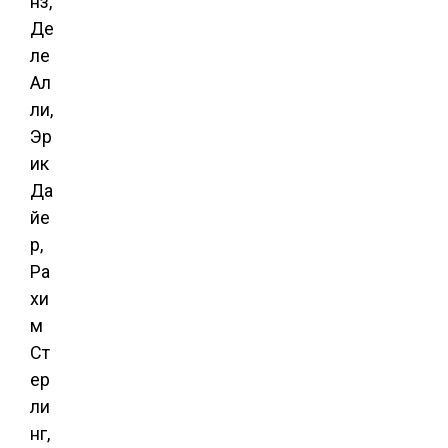
нз,
Де
ле
Ал
ли,
Эр
ик
Да
йе
р,
Ра
хи
м
Ст
ер
ли
нг,