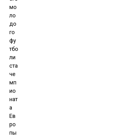
мо
ло
до
го
фу
тбо
ли
ста
че
мп
ио
нат
а
Ев
ро
пы