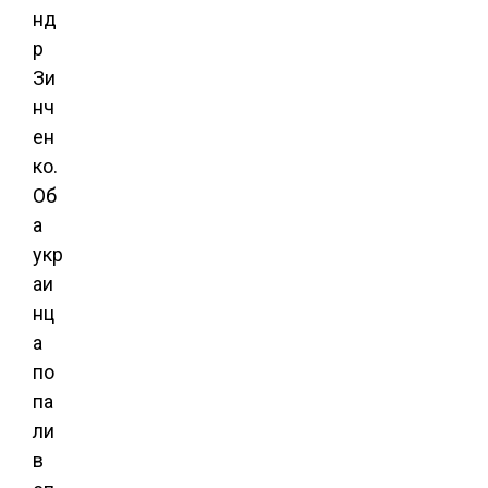
нд
р
Зи
нч
ен
ко.
Об
а
укр
аи
нц
а
по
па
ли
в