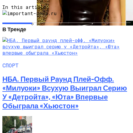
In this article:
В Тренде
Почувствуйте Себя Звездой: Кайли
Дженнер Дарит Миру Свои Духи COSMIC
СПОРТ
НБА. Первый Раунд Плей-Офф.
«Милуоки» Всухую Выиграл Серию
У «Детройта», «Юта» Впервые
Обыграла «Хьюстон»