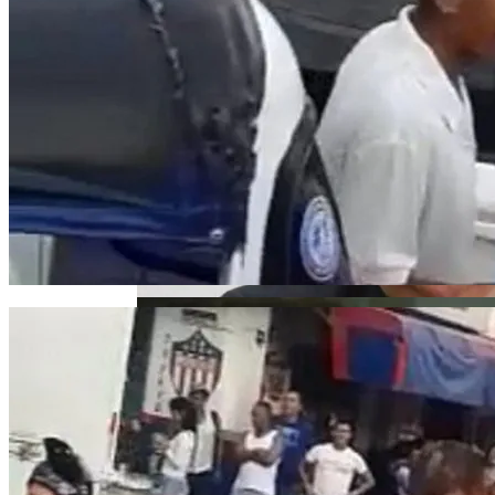
Под Киевом Мотоцикл Влетел В
Легковушку: Двое Погибших
Тёмная Сторона Детских Шоу: Куда
Пропал Скандальный Создатель
Никелодеона
Прокурор Хмельницкой Области Умер
От Осложнений Коронавируса