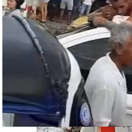
«Веном 3» Получил Зловещее
Название И Ускоренную Премьеру
В Египте Госпитализировали 5-
Летнюю Украинку С Признаками
Изнасилования: Мать Отрицает
Насилие