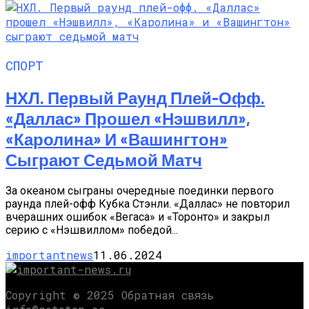
СПОРТ
НХЛ. Первый Раунд Плей-Офф.
«Даллас» Прошел «Нэшвилл»,
«Каролина» И «Вашингтон»
Сыграют Седьмой Матч
За океаном сыграны очередные поединки первого
раунда плей-офф Кубка Стэнли. «Даллас» не повторил
вчерашних ошибок «Вегаса» и «Торонто» и закрыл
серию с «Нэшвиллом» победой...
importantnews
11.06.2024
Copyright © 2025 Обратная связь