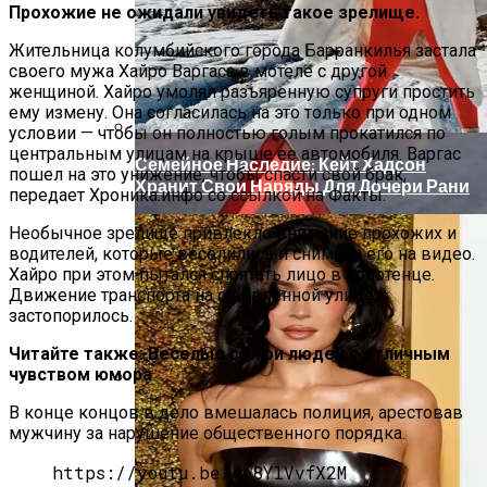
Прохожие не ожидали увидеть такое зрелище.
Жительница колумбийского города Барранкилья застала
своего мужа Хайро Варгаса в мотеле с другой
женщиной. Хайро умолял разъяренную супруги простить
ему измену. Она согласилась на это только при одном
условии — чтобы он полностью голым прокатился по
центральным улицам на крыше ее автомобиля. Варгас
Семейное Наследие: Кейт Хадсон
пошел на это унижение, чтобы спасти свой брак,
Хранит Свои Наряды Для Дочери Рани
передает Хроника.инфо со ссылкой на Факты.
Необычное зрелище привлекло внимание прохожих и
водителей, которые веселились и снимали его на видео.
Хайро при этом пытался спрятать лицо в полотенце.
Движение транспорта на оживленной улице
застопорилось.
Читайте также:
Веселые селфи людей с отличным
чувством юмора
В конце концов в дело вмешалась полиция, арестовав
«Морковное» ДТП На Трассе Одесса-
мужчину за нарушение общественного порядка.
Николаев: Столкнулись Два Грузовика
https://youtu.be/eo8YlVvfX2M