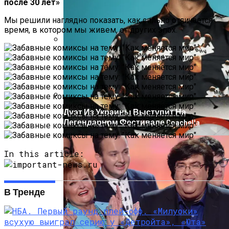
после 30 лет»
Мы решили наглядно показать, как сильно отличается
время, в котором мы живем, от других эпох.
На Донбассе Во Время Тушения
Пожара Погибли Двое Военных
Дуэт Из Украины Выступит На
Легендарном Фестивале Coachella
In this article:
В Тренде