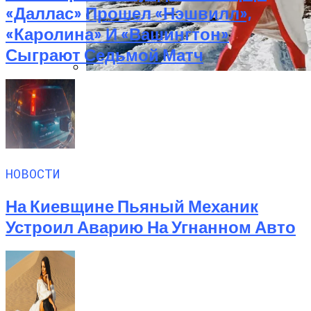
«Даллас» Прошел «Нэшвилл»,
«Каролина» И «Вашингтон»
Сыграют Седьмой Матч
Семейное Наследие: Кейт Хадсон
Хранит Свои Наряды Для Дочери Рани
НОВОСТИ
На Киевщине Пьяный Механик
Устроил Аварию На Угнанном Авто