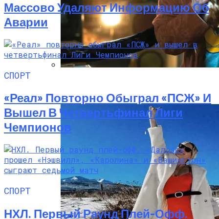
Массово Удаляют Информацию Об
Аварии
СПОРТ
«Веном 3» Получил Зловещее
Название И Ускоренную Премьеру
«Реал» Повторно Обыграл «ПСЖ» И
Вышел В Четвертьфинал Лиги
Чемпионов
СПОРТ
НХЛ. Первый Раунд Плей-Офф.