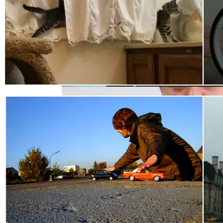
Под Киевом Мотоцикл Влетел В
Легковушку: Двое Погибших
Тёмная Сторона Детских Шоу: Куда
Пропал Скандальный Создатель
Никелодеона
Прокурор Хмельницкой Области Умер
От Осложнений Коронавируса