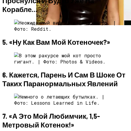
Проснулся И Будто Уже На
Корабле…
Почувствуйте Себя Звездой: Кайли
Дженнер Дарит Миру Свои Духи COSMIC
5. «Ну Как Вам Мой Котеночек?»
6. Кажется, Парень И Сам В Шоке От
Таких Паранормальных Явлений
7. «А Это Мой Любимчик, 1,5-
Метровый Котенок!»