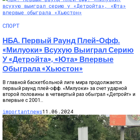
СПОРТ
НБА. Первый Раунд Плей-Офф.
«Милуоки» Всухую Выиграл Серию
У «Детройта», «Юта» Впервые
Обыграла «Хьюстон»
В главной баскетбольной лиге мира продолжается
первый раунд плей-офф. «Милуоки» за счет ударной
второй половины в четвертый раз обыграл «Детройт» и
впервые с 2001...
importantnews
11.06.2024