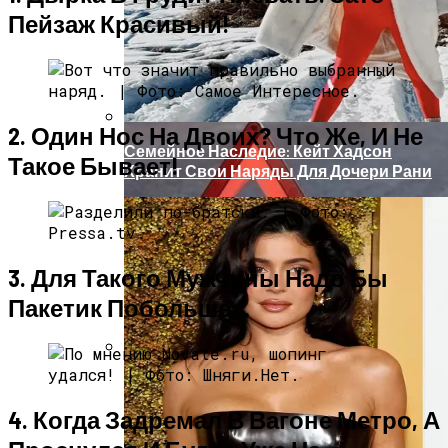
Пейзаж Красивый!
2. Один Нос На Двоих? Что Же, И Не
Семейное Наследие: Кейт Хадсон
Такое Бывает!
Хранит Свои Наряды Для Дочери Рани
3. Для Такого Мужчины Надо Бы
Пакетик Побольше…
«Морковное» ДТП На Трассе Одесса-
Николаев: Столкнулись Два Грузовика
4. Когда Задремал В Вагоне Метро, А