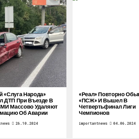
 «слуга Народа»
«Реал» Повторно Обы
л ДТП При Въезде В
«ПСЖ» И Вышел В
СМИ Массово Удаляют
Четвертьфинал Лиги
мацию Об Аварии
Чемпионов
tnews
26.10.2024
importantnews
04.06.2024