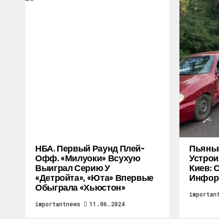
НБА. Первый Раунд Плей-
Пьяный
Офф. «Милуоки» Всухую
Устрои
Выиграл Серию У
Киев: 
«Детройта», «Юта» Впервые
Инфор
Обыграла «Хьюстон»
importan
importantnews
11.06.2024