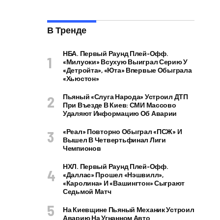
В Тренде
НБА. Первый Раунд Плей-Офф.
«Милуоки» Всухую Выиграл Серию У
«Детройта», «Юта» Впервые Обыграла
«Хьюстон»
Пьяный «слуга Народа» Устроил ДТП
При Въезде В Киев: СМИ Массово
Удаляют Информацию Об Аварии
«Реал» Повторно Обыграл «ПСЖ» И
Вышел В Четвертьфинал Лиги
Чемпионов
НХЛ. Первый Раунд Плей-Офф.
«Даллас» Прошел «Нэшвилл»,
«Каролина» И «Вашингтон» Сыграют
Седьмой Матч
На Киевщине Пьяный Механик Устроил
Аварию На Угнанном Авто