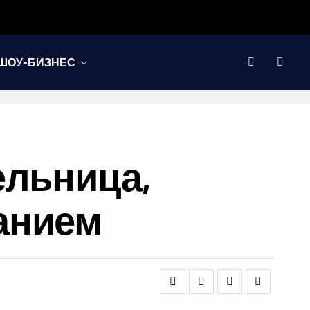
ШОУ-БИЗНЕС
ельница,
анием