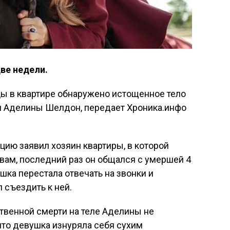
ве недели.
цы в квартире обнаружено истощенное тело
и Аделины Шелдон, передает Хроника.инфо
ицию заявил хозяин квартиры, в которой
овам, последний раз он общался с умершей 4
шка перестала отвечать на звонки и
 съездить к ней.
твенной смерти на теле Аделины не
что девушка изнуряла себя сухим