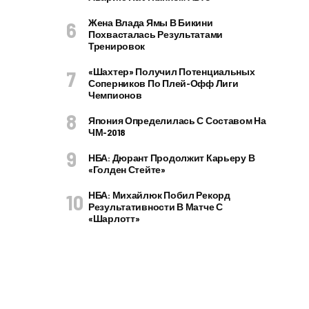
Жена Влада Ямы В Бикини
Похвасталась Результатами
Тренировок
«Шахтер» Получил Потенциальных
Соперников По Плей-Офф Лиги
Чемпионов
Япония Определилась С Составом На
ЧМ-2018
НБА: Дюрант Продолжит Карьеру В
«Голден Стейте»
НБА: Михайлюк Побил Рекорд
Результативности В Матче С
«Шарлотт»