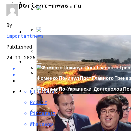
ИНТЕРЕСНОЕ И ПОЗНАВАТЕЛЬНОЕ
important-news.ru
Сеть В Восторге От Упитанного Кота, О
By
НОВОСТИ
importantnews
В Сети Высмеяли Свадебный Подарок П
Published
24.11.2025
СПОРТ
«Князь, Где Вы Шлялись»: В Сети Высм
Фоменко Покинул Пост Главного Трене
Репетицию Парада В Киеве Высмеяли 
ШОУ-БИЗНЕС
Flipboard
Теннис По-Украински: Долгополов Поки
Reddit
В Швеции Белый Медведь Застрял В Окн
Pinterest
Роналду Остается В «Реале» До 2020 Год
Whatsapp