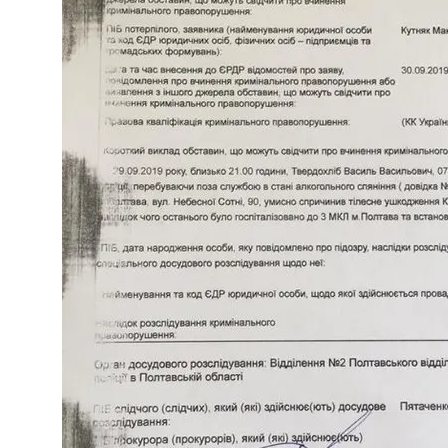
Алёна Шоптенко Показала Танцевальны