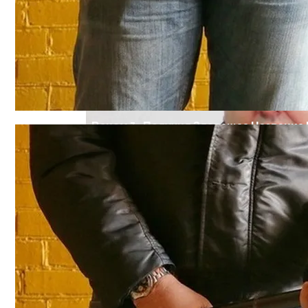
«Веном 3» Получил Зловещее Название
Прокурор Хмельницкой Области Умер О