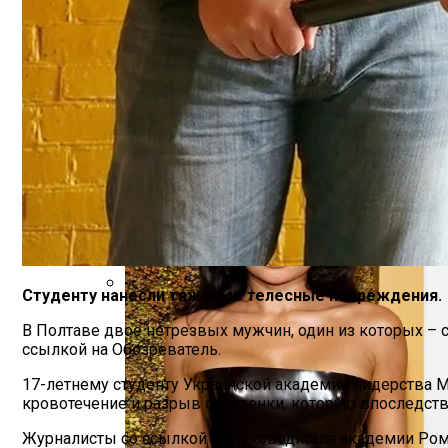
Семейное Наследие: Кейт Хадсон Храни
Студенту нанесли тяжелые телесные повреждения.
В Египте Госпитализировали 5-Летнюю 
В Полтаве двое нетрезвых мужчин, один из которых – 
ссылкой на Обозреватель.
17-летнему студенту Украинской академии лидерства М
кровотечение и разрыв селезенки, которую впоследств
Журналисты со ссылкой на руководителя академии Рома