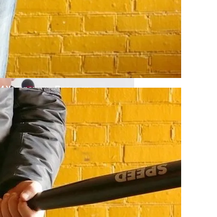
 И Ускоренную Премьеру
т Осложнений Коронавируса