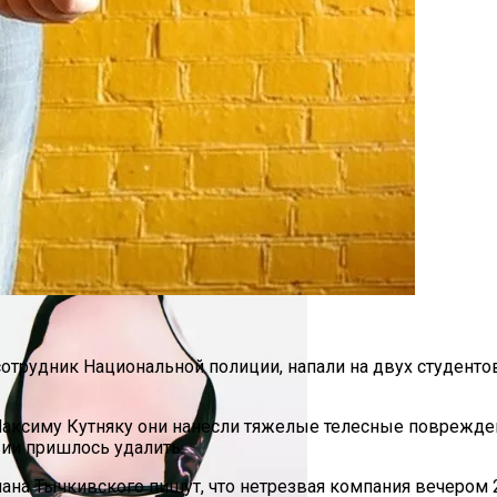
т Свои Наряды Для Дочери Рани
Украинку С Признаками Изнасилования: Мать Отрицает
сотрудник Национальной полиции, напали на двух студенто
аксиму Кутняку они нанесли тяжелые телесные повреждени
ии пришлось удалить.
на Тычкивского пишут, что нетрезвая компания вечером 2