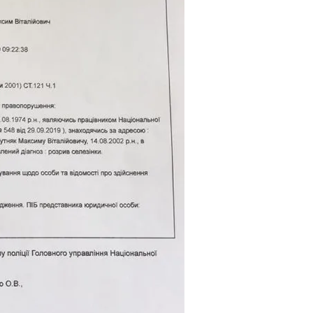
й Мастер-Класс На Пляже В Турции