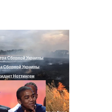
божающего Стоять На Задних Лапах
утина Главе МИД Австрии
еяли Российский Лайнер, «заблудившийся» В Крыму
ра Сборной Украины
Веселыми Фотожабами
дает Ноттингем
е Отеля, Знатно Позавтракав
а