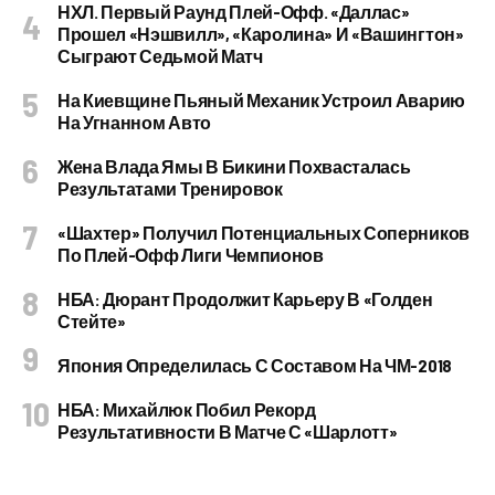
НХЛ. Первый Раунд Плей-Офф. «Даллас»
Прошел «Нэшвилл», «Каролина» И «Вашингтон»
Сыграют Седьмой Матч
На Киевщине Пьяный Механик Устроил Аварию
На Угнанном Авто
Жена Влада Ямы В Бикини Похвасталась
Результатами Тренировок
«Шахтер» Получил Потенциальных Соперников
По Плей-Офф Лиги Чемпионов
НБА: Дюрант Продолжит Карьеру В «Голден
Стейте»
Япония Определилась С Составом На ЧМ-2018
НБА: Михайлюк Побил Рекорд
Результативности В Матче С «Шарлотт»