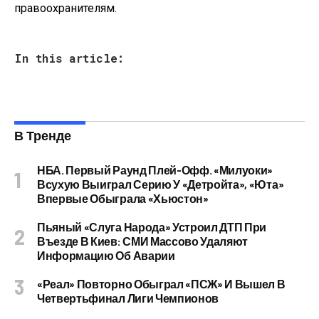
правоохранителям.
In this article:
В Тренде
НБА. Первый Раунд Плей-Офф. «Милуоки»
Всухую Выиграл Серию У «Детройта», «Юта»
Впервые Обыграла «Хьюстон»
Пьяный «слуга Народа» Устроил ДТП При
Въезде В Киев: СМИ Массово Удаляют
Информацию Об Аварии
«Реал» Повторно Обыграл «ПСЖ» И Вышел В
Четвертьфинал Лиги Чемпионов