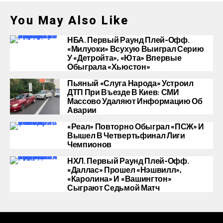
You May Also Like
НБА. Первый Раунд Плей-Офф.
«Милуоки» Всухую Выиграл Серию
У «Детройта», «Юта» Впервые
Обыграла «Хьюстон»
Пьяный «слуга Народа» Устроил
ДТП При Въезде В Киев: СМИ
Массово Удаляют Информацию Об
Аварии
«Реал» Повторно Обыграл «ПСЖ» И
Вышел В Четвертьфинал Лиги
Чемпионов
НХЛ. Первый Раунд Плей-Офф.
«Даллас» Прошел «Нэшвилл»,
«Каролина» И «Вашингтон»
Сыграют Седьмой Матч