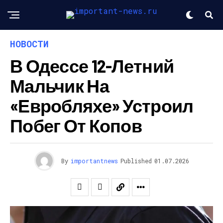
НОВОСТИ
В Одессе 12-Летний
Мальчик На
«евробляхе» Устроил
Побег От Копов
By
importantnews
Published
01.07.2026