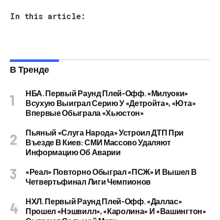
In this article:
В Тренде
НБА. Первый Раунд Плей-Офф. «Милуоки»
Всухую Выиграл Серию У «Детройта», «Юта»
Впервые Обыграла «Хьюстон»
Пьяный «слуга Народа» Устроил ДТП При
Въезде В Киев: СМИ Массово Удаляют
Информацию Об Аварии
«Реал» Повторно Обыграл «ПСЖ» И Вышел В
Четвертьфинал Лиги Чемпионов
НХЛ. Первый Раунд Плей-Офф. «Даллас»
Прошел «Нэшвилл», «Каролина» И «Вашингтон»