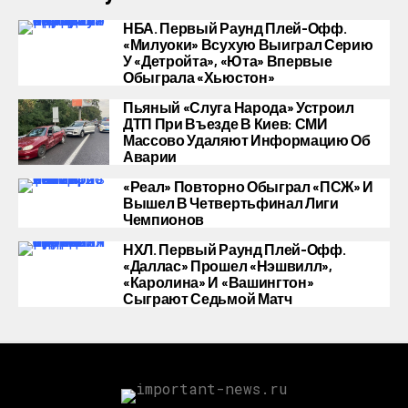
НБА. Первый Раунд Плей-Офф.
«Милуоки» Всухую Выиграл Серию
У «Детройта», «Юта» Впервые
Обыграла «Хьюстон»
Пьяный «слуга Народа» Устроил
ДТП При Въезде В Киев: СМИ
Массово Удаляют Информацию Об
Аварии
«Реал» Повторно Обыграл «ПСЖ» И
Вышел В Четвертьфинал Лиги
Чемпионов
НХЛ. Первый Раунд Плей-Офф.
«Даллас» Прошел «Нэшвилл»,
«Каролина» И «Вашингтон»
Сыграют Седьмой Матч