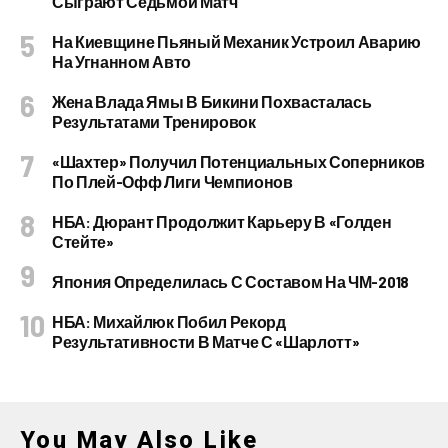
Сыграют Седьмой Матч
На Киевщине Пьяный Механик Устроил Аварию
На Угнанном Авто
Жена Влада Ямы В Бикини Похвасталась
Результатами Тренировок
«Шахтер» Получил Потенциальных Соперников
По Плей-Офф Лиги Чемпионов
НБА: Дюрант Продолжит Карьеру В «Голден
Стейте»
Япония Определилась С Составом На ЧМ-2018
НБА: Михайлюк Побил Рекорд
Результативности В Матче С «Шарлотт»
You May Also Like