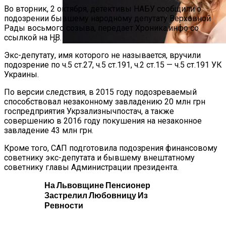
Во вторник, 2 октября, детективы НАБУ сообщили о
подозрении бывшему народному депутату Верховной
Рады восьмого созыва, передает Хроника.инфо со
ссылкой на НВ.
Экс-депутату, имя которого не называется, вручили
Алёна Шоптенко Показала
подозрение по ч.5 ст.27, ч.5 ст.191, ч.2 ст.15 — ч.5 ст.191 УК
Танцевальный Мастер-Класс На Пляже
Украины.
В Турции
По версии следствия, в 2015 году подозреваемый
способствовал незаконному завладению 20 млн грн
госпредприятия Укрзализнычпостач, а также
совершению в 2016 году покушения на незаконное
завладение 43 млн грн.
Кроме того, САП подготовила подозрения финансовому
советнику экс-депутата и бывшему внештатному
советнику главы Администрации президента.
На Львовщине Пенсионер
Застрелил Любовницу Из
Ревности