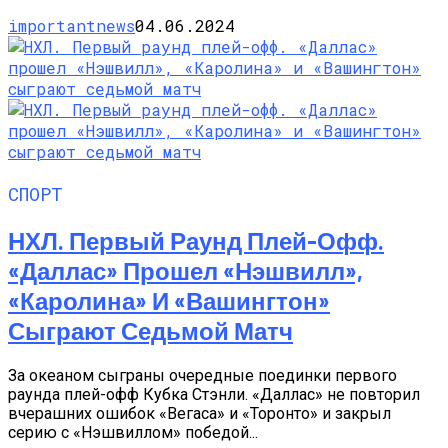
importantnews
04.06.2024
СПОРТ
НХЛ. Первый Раунд Плей-Офф.
«Даллас» Прошел «Нэшвилл»,
«Каролина» И «Вашингтон»
Сыграют Седьмой Матч
За океаном сыграны очередные поединки первого
раунда плей-офф Кубка Стэнли. «Даллас» не повторил
вчерашних ошибок «Вегаса» и «Торонто» и закрыл
серию с «Нэшвиллом» победой...