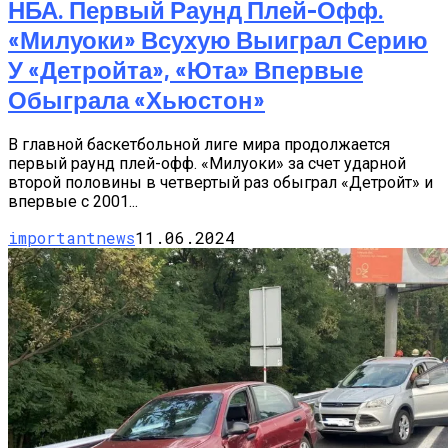
НБА. Первый Раунд Плей-Офф.
«Милуоки» Всухую Выиграл Серию
У «Детройта», «Юта» Впервые
Обыграла «Хьюстон»
В главной баскетбольной лиге мира продолжается
первый раунд плей-офф. «Милуоки» за счет ударной
второй половины в четвертый раз обыграл «Детройт» и
впервые с 2001...
importantnews
11.06.2024