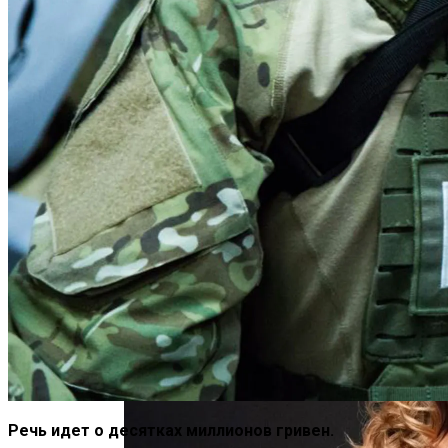
Почувствуйте Себя Звездой: Кайли
Дженнер Дарит Миру Свои Духи COSMIC
«Морковное» ДТП На Трассе Одесса-
Николаев: Столкнулись Два Грузовика
Речь идет о десятках миллионов гривен.