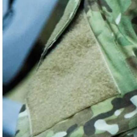
Под Киевом Мотоцикл Влетел В
Легковушку: Двое Погибших
«Веном 3» Получил Зловещее
Название И Ускоренную Премьеру
Прокурор Хмельницкой Области Умер
От Осложнений Коронавируса