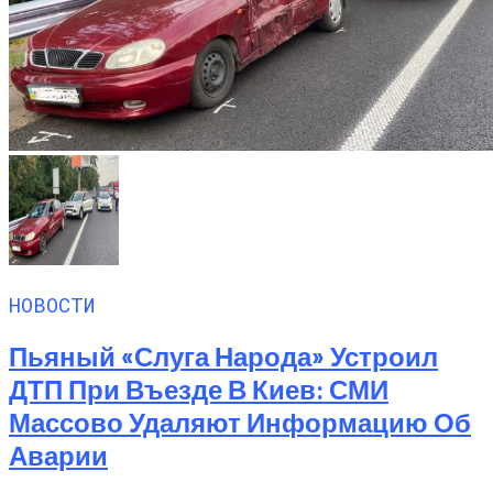
НОВОСТИ
Пьяный «слуга Народа» Устроил
ДТП При Въезде В Киев: СМИ
Массово Удаляют Информацию Об
Аварии