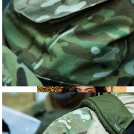
Семейное Наследие: Кейт Хадсон
Хранит Свои Наряды Для Дочери Рани
В Египте Госпитализировали 5-
Летнюю Украинку С Признаками
Изнасилования: Мать Отрицает
Насилие