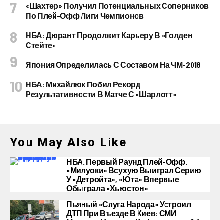
«Шахтер» Получил Потенциальных Соперников
По Плей-Офф Лиги Чемпионов
НБА: Дюрант Продолжит Карьеру В «Голден
Стейте»
Япония Определилась С Составом На ЧМ-2018
НБА: Михайлюк Побил Рекорд
Результативности В Матче С «Шарлотт»
You May Also Like
НБА. Первый Раунд Плей-Офф.
«Милуоки» Всухую Выиграл Серию
У «Детройта», «Юта» Впервые
Обыграла «Хьюстон»
Пьяный «слуга Народа» Устроил
ДТП При Въезде В Киев: СМИ