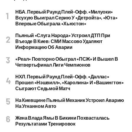
НБА. Первый Раунд Плей-Офф. «Милуоки»
Всухую Выиграл Серию У «Детройта», «Юта»
Впервые Обыграла «Хьюстон»
Пьяный «слуга Народа» Устроил ДТП При
Въезде В Киев: СМИ Массово Удаляют
Информацию Об Аварии
«Реал» Повторно Обыграл «ПСЖ» И Вышел В
Четвертьфинал Лиги Чемпионов
НХЛ. Первый Раунд Плей-Офф. «Даллас»
Прошел «Нэшвилл», «Каролина» И «Вашингтон»
Сыграют Седьмой Матч
На Киевщине Пьяный Механик Устроил Аварию
На Угнанном Авто
Жена Влада Ямы В Бикини Похвасталась
Результатами Тренировок