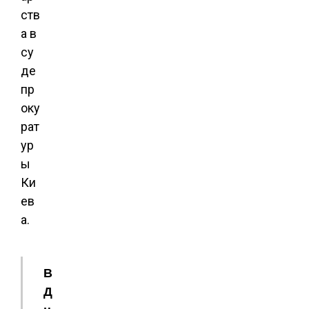
ств
а в
су
де
пр
оку
рат
ур
ы
Ки
ев
а.
В
Д