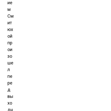
ие
м
См
ит
юх
ой
пр
ои
зо
ше
л
пе
ре
д
вы
хо
дн