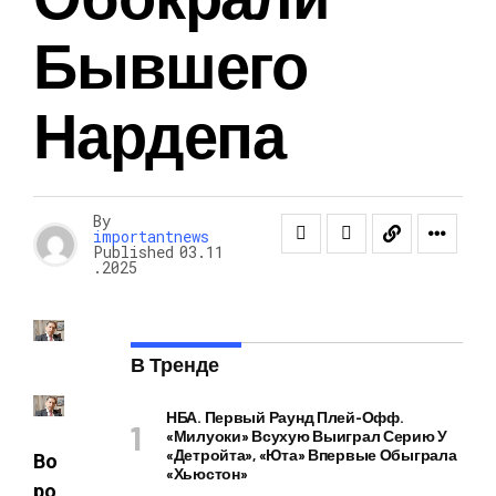
Бывшего
Нардепа
By
importantnews
Published
03.11
.2025
В Тренде
НБА. Первый Раунд Плей-Офф.
«Милуоки» Всухую Выиграл Серию У
«Детройта», «Юта» Впервые Обыграла
Во
«Хьюстон»
ро