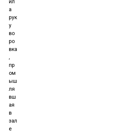
ил
а
рук
у
во
ро
вка
,
пр
ом
ыш
ля
вш
ая
в
зал
е