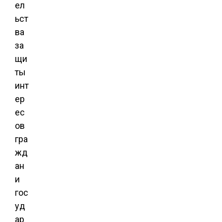
ел
ьст
ва
за
щи
ты
инт
ер
ес
ов
гра
жд
ан
и
гос
уд
ар