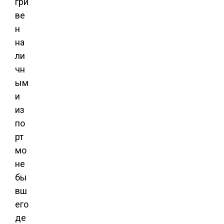
гри
ве
н
на
ли
чн
ым
и
из
по
рт
мо
не
бы
вш
его
де