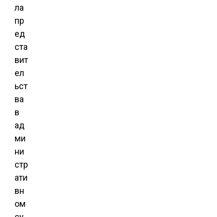
ла
пр
ед
ста
вит
ел
ьст
ва
в
ад
ми
ни
стр
ати
вн
ом
су