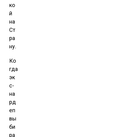
ко
й
на
Ст
ра
ну.
Ко
гда
эк
с-
на
рд
еп
вы
би
ра