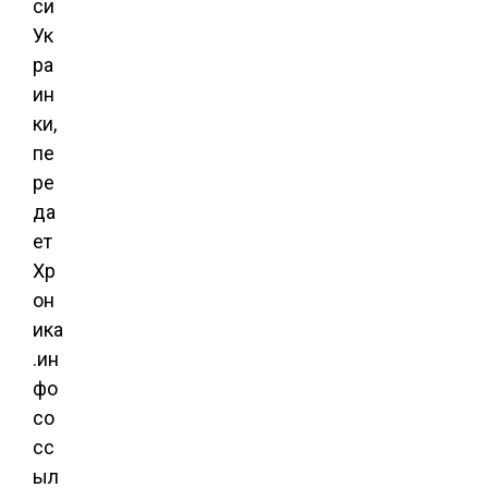
си
Ук
ра
ин
ки,
пе
ре
да
ет
Хр
он
ика
.ин
фо
со
сс
ыл