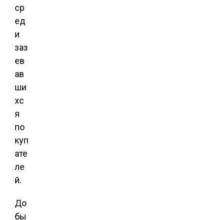
ср
ед
и
заз
ев
ав
ши
хс
я
по
куп
ате
ле
й.
До
бы