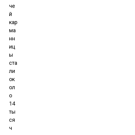
че
й
кар
ма
нн
иц
ы
ста
ли
ок
ол
о
14
ты
ся
ч