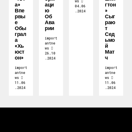
ws
А»
Аци
Гтон
04.06
Впе
Ю
»
.2024
Рвы
Об
Сыг
Е
Ава
Раю
Обы
Рии
Т
Грал
Сед
import
А
Ьмо
antne
«Хь
Й
ws
Юст
Мат
26.10
Он»
Ч
.2024
import
import
antne
antne
ws
ws
11.06
11.06
.2024
.2024