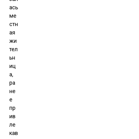
ась
ме
стн
ая
жи
тел
ьн
иц
а,
ра
не
е
пр
ив
ле
кав