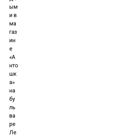
ым
и в
ма
газ
ин
е
«А
нто
шк
а»
на
бу
ль
ва
ре
Ле