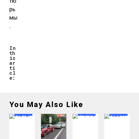
тю
рь
мы
.
In
th
is
ar
ti
cl
e:
You May Also Like