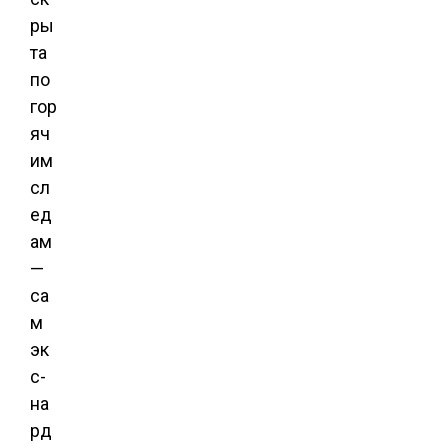
ры
та
по
гор
яч
им
сл
ед
ам
—
са
м
эк
с-
на
рд