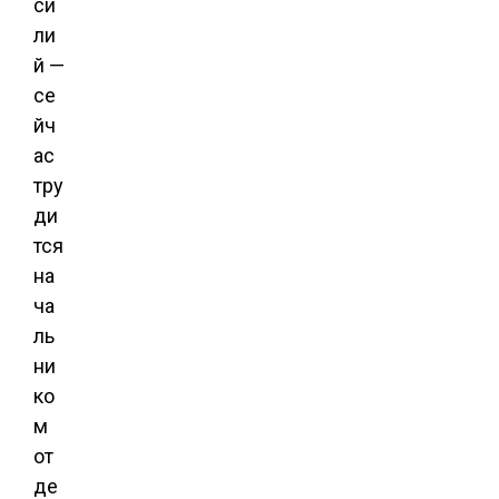
си
ли
й —
се
йч
ас
тру
ди
тся
на
ча
ль
ни
ко
м
от
де