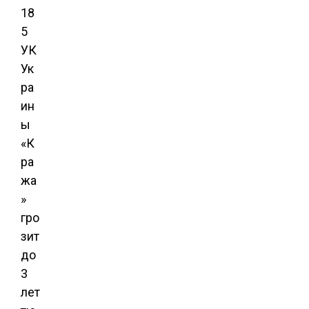
18
5
УК
Ук
ра
ин
ы
«К
ра
жа
»
гро
зит
до
3
лет