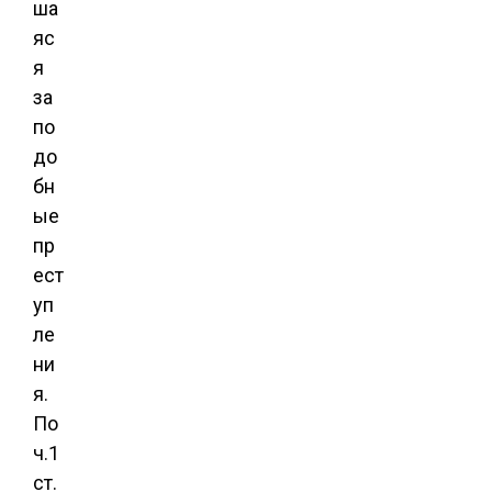
ша
яс
я
за
по
до
бн
ые
пр
ест
уп
ле
ни
я.
По
ч.1
ст.