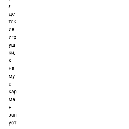
л
де
тск
ие
игр
уш
ки,
к
не
му
в
кар
ма
н
зап
уст