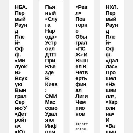
НБА.
Пья
«Реа
НХЛ.
Пер
Ный
Л»
Пер
Вый
«слу
Пов
Вый
Раун
Га
Торн
Раун
Д
Нар
О
Д
Пле
Ода»
Обы
Пле
Й-
Устр
Грал
Й-
Оф
Оил
«ПС
Оф
Ф.
ДТП
Ж» И
Ф.
«Ми
При
Выш
«Дал
Луок
Въе
Ел В
Лас»
И»
Зде
Четв
Про
Всух
В
Ерть
Шел
Ую
Киев
Фин
«Нэ
Выи
:
Ал
Шви
Грал
СМИ
Лиги
Лл»,
Сер
Мас
Чем
«Кар
Ию У
Сово
Пио
Оли
«Дет
Удал
Нов
На»
Ройт
Яют
И
import
А»,
Инф
«Ва
antne
«Ют
Орм
Шин