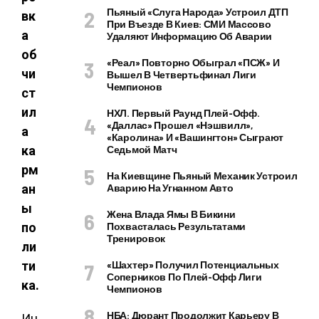
Пьяный «слуга Народа» Устроил ДТП
вк
При Въезде В Киев: СМИ Массово
а
Удаляют Информацию Об Аварии
об
«Реал» Повторно Обыграл «ПСЖ» И
чи
Вышел В Четвертьфинал Лиги
Чемпионов
ст
ил
НХЛ. Первый Раунд Плей-Офф.
«Даллас» Прошел «Нэшвилл»,
а
«Каролина» И «Вашингтон» Сыграют
ка
Седьмой Матч
рм
На Киевщине Пьяный Механик Устроил
ан
Аварию На Угнанном Авто
ы
Жена Влада Ямы В Бикини
по
Похвасталась Результатами
Тренировок
ли
ти
«Шахтер» Получил Потенциальных
Соперников По Плей-Офф Лиги
ка.
Чемпионов
НБА: Дюрант Продолжит Карьеру В
Ин