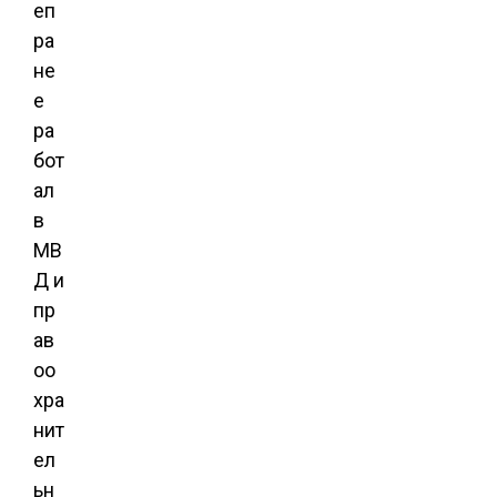
еп
ра
не
е
ра
бот
ал
в
МВ
Д и
пр
ав
оо
хра
нит
ел
ьн