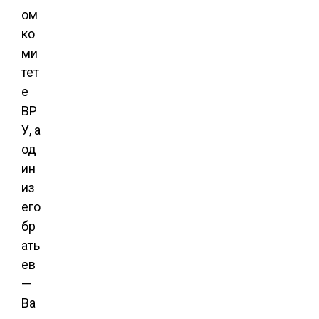
ом
ко
ми
тет
е
ВР
У, а
од
ин
из
его
бр
ать
ев
—
Ва