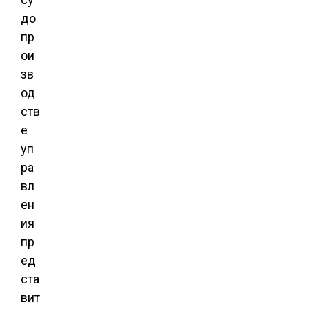
до
пр
ои
зв
од
ств
е
уп
ра
вл
ен
ия
пр
ед
ста
вит