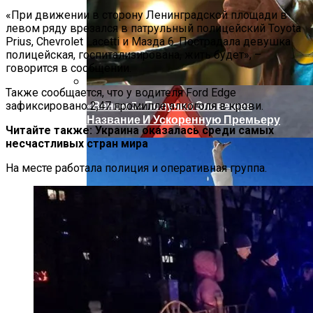
«При движении в сторону Ленинградской площади в
левом ряду врезался в патрульный полицейский Toyota
Prius, Chevrolet Lacetti и Мазда 6. Пострадала девушка
полицейская, госпитализирована, жить будет», –
говорится в сообщении.
Также сообщается, что у водителя Ford Edge
«Веном 3» Получил Зловещее
зафиксировано 2,47 промилле алкоголя в крови.
Название И Ускоренную Премьеру
Читайте также: Украина оказалась среди самых
несчастливых стран мира
На месте работала полиция и оперативная группа.
«Морковное» ДТП На Трассе Одесса-
Николаев: Столкнулись Два Грузовика