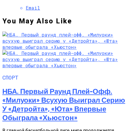
Email
You May Also Like
СПОРТ
НБА. Первый Раунд Плей-Офф.
«Милуоки» Всухую Выиграл Серию
У «Детройта», «Юта» Впервые
Обыграла «Хьюстон»
В главной баскетбольной лиге мира продолжается