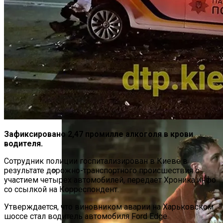
Тёмная Сторона Детских Шоу: Куда
Пропал Скандальный Создатель
Никелодеона
Зафиксировано 2,47 промилле алкоголя в крови
водителя.
Сотрудник полиции госпитализирован в Киеве в
результате дорожно-транспортного происшествия с
участием четырех автомобилей, передает Хроника.инфо
В Египте Госпитализировали 5-
со ссылкой на Корреспондент.
Летнюю Украинку С Признаками
Утверждается, что виновником аварии на Харьковском
Изнасилования: Мать Отрицает
шоссе стал водитель автомобиля Ford Edge.
Насилие