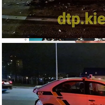
Под Киевом Мотоцикл Влетел В
Легковушку: Двое Погибших
Дуэт Из Украины Выступит На
Легендарном Фестивале Coachella
Прокурор Хмельницкой Области Умер
От Осложнений Коронавируса