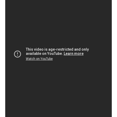
Драку записали на видео.
В ночь с 28 на 29 сентября в Днепре двое мужчин
посреди улицы устроили жестокую драку, передает
Хроника.инфо со ссылкой на Апостроф.
«Ночью в Днепре начинается все самое интересное.
UFC на Европейской площади», — написали в сети.
На видео видно, что вокруг мужчин, которые
дрались, собрались много людей. Большинство
просто смотрели на происходящее и не пытались их
разборонить. Но несколько мужчин все же
осуществили несколько попыток утихомирить
конфликт. Также помочь пыталась одна девушка, но
очевидцы не давали ей этого сделать.
Все же один из мужчин «победил» и положил
противника на асфальт. Ролик закончился тем,