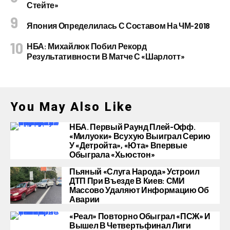
Стейте»
Япония Определилась С Составом На ЧМ-2018
НБА: Михайлюк Побил Рекорд
Результативности В Матче С «Шарлотт»
You May Also Like
НБА. Первый Раунд Плей-Офф.
«Милуоки» Всухую Выиграл Серию
У «Детройта», «Юта» Впервые
Обыграла «Хьюстон»
Пьяный «слуга Народа» Устроил
ДТП При Въезде В Киев: СМИ
Массово Удаляют Информацию Об
Аварии
«Реал» Повторно Обыграл «ПСЖ» И
Вышел В Четвертьфинал Лиги