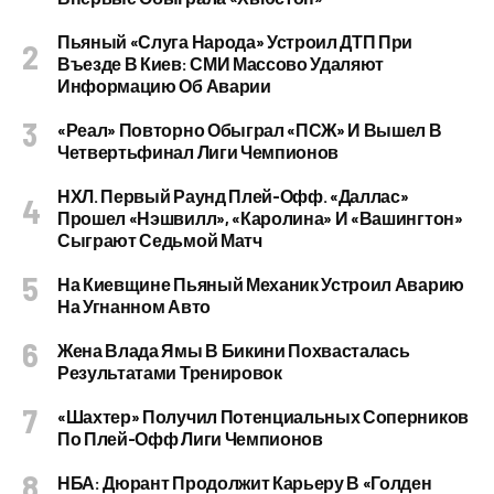
Пьяный «слуга Народа» Устроил ДТП При
Въезде В Киев: СМИ Массово Удаляют
Информацию Об Аварии
«Реал» Повторно Обыграл «ПСЖ» И Вышел В
Четвертьфинал Лиги Чемпионов
НХЛ. Первый Раунд Плей-Офф. «Даллас»
Прошел «Нэшвилл», «Каролина» И «Вашингтон»
Сыграют Седьмой Матч
На Киевщине Пьяный Механик Устроил Аварию
На Угнанном Авто
Жена Влада Ямы В Бикини Похвасталась
Результатами Тренировок
«Шахтер» Получил Потенциальных Соперников
По Плей-Офф Лиги Чемпионов
НБА: Дюрант Продолжит Карьеру В «Голден