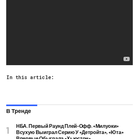
что побитый молодой человек просто неподвижно
лежал, а люди собрались возле него, не пытаясь
помочь пострадавшему.
Читайте также:
В Днепре на мосту столкнулись
четыре авто
In this article:
В Тренде
НБА. Первый Раунд Плей-Офф. «Милуоки»
Всухую Выиграл Серию У «Детройта», «Юта»
Впервые Обыграла «Хьюстон»