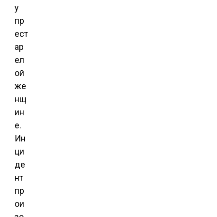
у
пр
ест
ар
ел
ой
же
нщ
ин
е.
Ин
ци
де
нт
пр
ои
зо