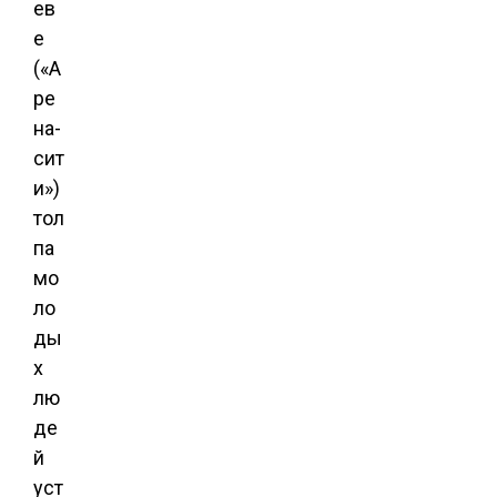
ев
е
(«А
ре
на-
сит
и»)
тол
па
мо
ло
ды
х
лю
де
й
уст