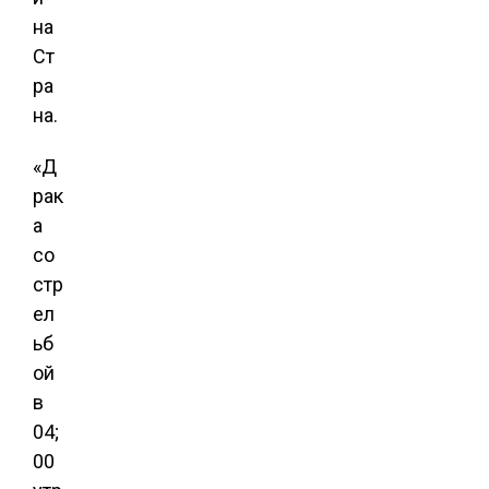
на
Ст
ра
на.
«Д
рак
а
со
стр
ел
ьб
ой
в
04;
00