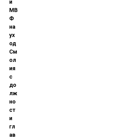
и
МВ
Ф
на
ух
од
См
ол
ия
с
до
лж
но
ст
и
гл
ав