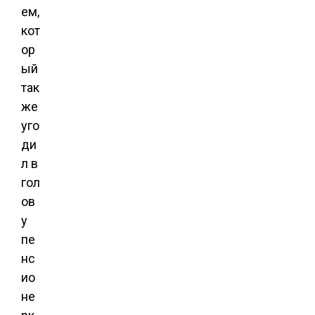
ем,
кот
ор
ый
так
же
уго
ди
л в
гол
ов
у
пе
нс
ио
не