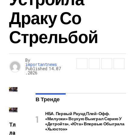
Драку Со
Стрельбой
By
importantnews
Published
14.07
.2026
В Тренде
НБА. Первый Раунд Плей-Офф.
«Милуоки» Всухую Выиграл Серию У
«Детройта», «Юта» Впервые Обыграла
Тл
«Хьюстон»
ла