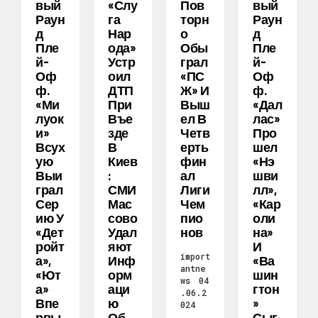
Вый
«слу
Пов
Вый
Раун
Га
Торн
Раун
Д
Нар
О
Д
Пле
Ода»
Обы
Пле
Й-
Устр
Грал
Й-
Оф
Оил
«ПС
Оф
Ф.
ДТП
Ж» И
Ф.
«Ми
При
Выш
«Дал
Луок
Въе
Ел В
Лас»
И»
Зде
Четв
Про
Всух
В
Ерть
Шел
Ую
Киев
Фин
«Нэ
Выи
:
Ал
Шви
Грал
СМИ
Лиги
Лл»,
Сер
Мас
Чем
«Кар
Ию У
Сово
Пио
Оли
«Дет
Удал
Нов
На»
Ройт
Яют
И
import
А»,
Инф
«Ва
antne
«Ют
Орм
Шин
ws
04
А»
Аци
Гтон
.06.2
Впе
Ю
»
024
Рвы
Об
Сыг