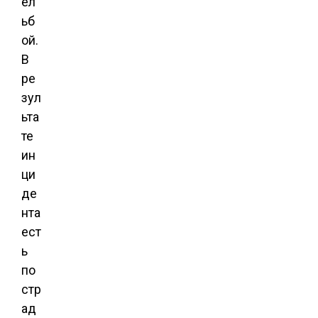
ел
ьб
ой.
В
ре
зул
ьта
те
ин
ци
де
нта
ест
ь
по
стр
ад