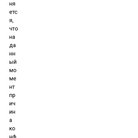
ня
етс
я,
что
на
да
нн
ый
мо
ме
нт
пр
ич
ин
а
ко
нф