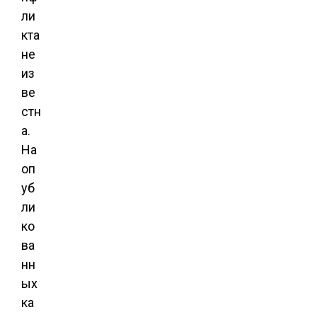
ли
кта
не
из
ве
стн
а.
На
оп
уб
ли
ко
ва
нн
ых
ка