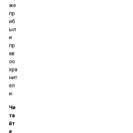
же
пр
иб
ыл
и
пр
ав
оо
хра
нит
ел
и.
Чи
та
йт
е