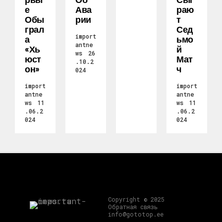
Е
Ава
Раю
Обы
Рии
Т
Грал
Сед
import
А
Ьмо
antne
«Хь
Й
ws
26
Юст
Мат
.10.2
Он»
Ч
024
import
import
antne
antne
ws
11
ws
11
.06.2
.06.2
024
024
Copyright © 2025
Обратная связь
info@gototop.ee