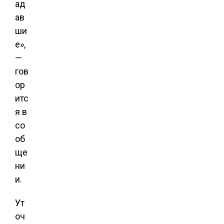
ад
ав
ши
е»,
—
гов
ор
итс
я в
со
об
ще
ни
и.
Ут
оч