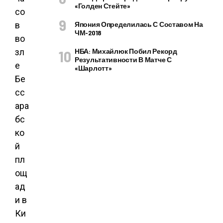
«Голден Стейте»
со
в
Япония Определилась С Составом На
ЧМ-2018
во
зл
НБА: Михайлюк Побил Рекорд
Результативности В Матче С
е
«Шарлотт»
Бе
сс
ара
бс
ко
й
пл
ощ
ад
и в
Ки