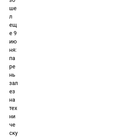
ше
л
ещ
е 9
ию
ня:
па
ре
нь
зал
ез
на
тех
ни
че
ску