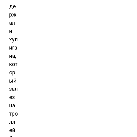
де
рж
ал
и
хул
ига
на,
кот
ор
ый
зал
ез
на
тро
лл
ей