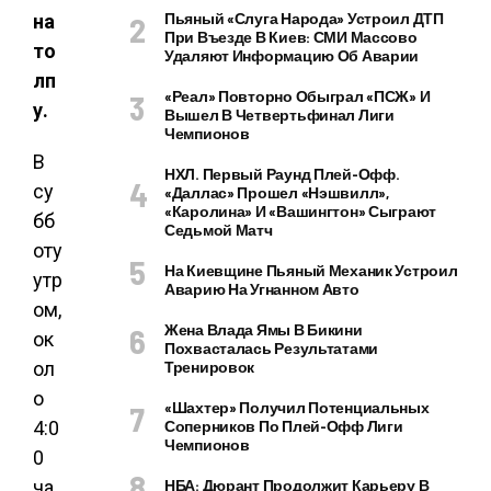
Пьяный «слуга Народа» Устроил ДТП
на
При Въезде В Киев: СМИ Массово
то
Удаляют Информацию Об Аварии
лп
«Реал» Повторно Обыграл «ПСЖ» И
у.
Вышел В Четвертьфинал Лиги
Чемпионов
В
НХЛ. Первый Раунд Плей-Офф.
су
«Даллас» Прошел «Нэшвилл»,
«Каролина» И «Вашингтон» Сыграют
бб
Седьмой Матч
оту
На Киевщине Пьяный Механик Устроил
утр
Аварию На Угнанном Авто
ом,
Жена Влада Ямы В Бикини
ок
Похвасталась Результатами
ол
Тренировок
о
«Шахтер» Получил Потенциальных
4:0
Соперников По Плей-Офф Лиги
Чемпионов
0
ча
НБА: Дюрант Продолжит Карьеру В