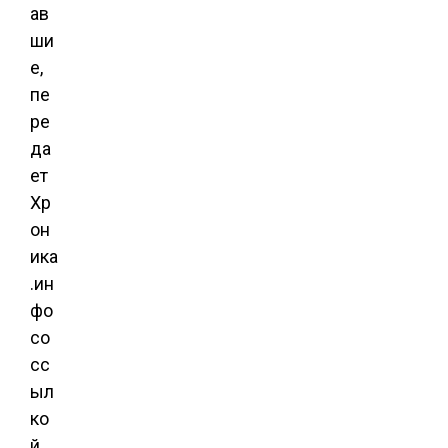
ав
ши
е,
пе
ре
да
ет
Хр
он
ика
.ин
фо
со
сс
ыл
ко
й