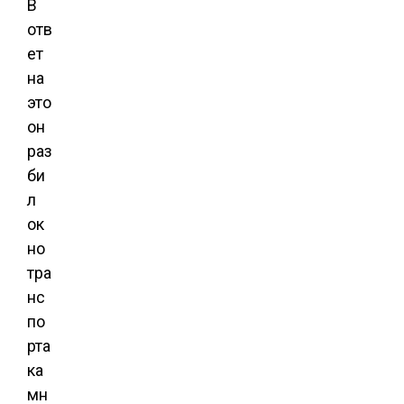
В
отв
ет
на
это
он
раз
би
л
ок
но
тра
нс
по
рта
ка
мн