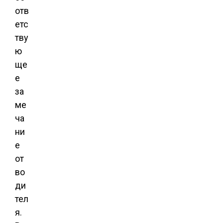
отв
етс
тву
ю
ще
е
за
ме
ча
ни
е
от
во
ди
тел
я.