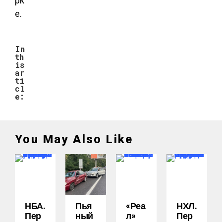
рк
е.
In
th
is
ar
ti
cl
e:
You May Also Like
НБА.
Пья
«Реа
НХЛ.
Пер
Ный
Л»
Пер