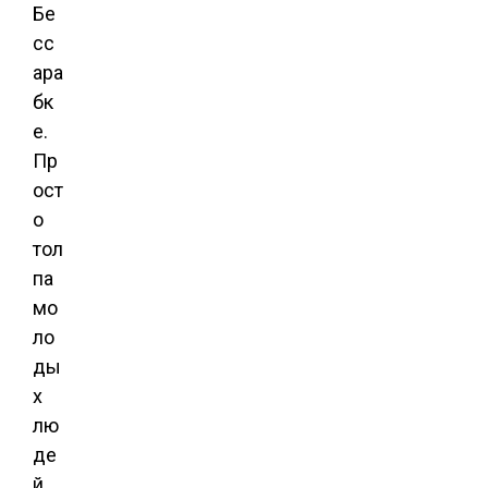
Бе
сс
ара
бк
е.
Пр
ост
о
тол
па
мо
ло
ды
х
лю
де
й,