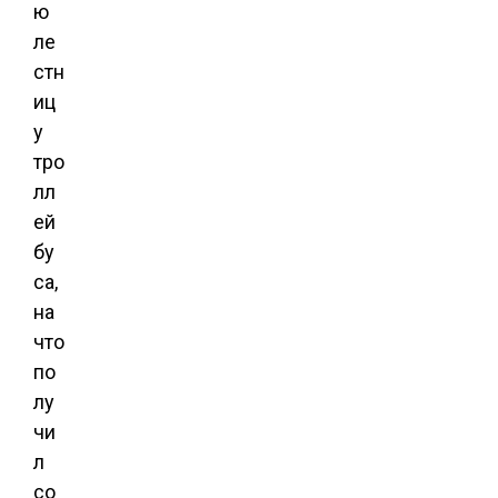
ю
ле
стн
иц
у
тро
лл
ей
бу
са,
на
что
по
лу
чи
л
со