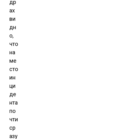
др
ах
ви
дн
о,
что
на
ме
сто
ин
ци
де
нта
по
чти
ср
азу