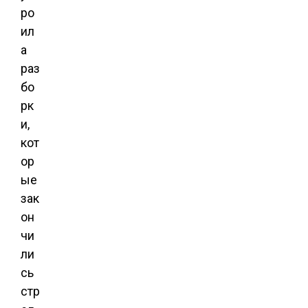
ро
ил
а
раз
бо
рк
и,
кот
ор
ые
зак
он
чи
ли
сь
стр