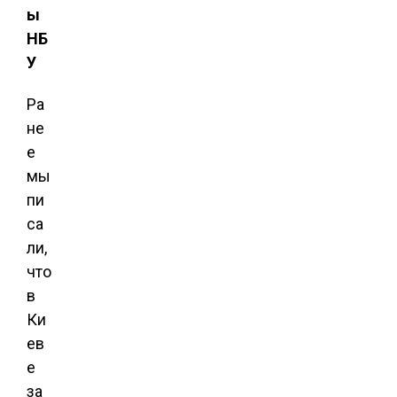
ы
НБ
У
Ра
не
е
мы
пи
са
ли,
что
в
Ки
ев
е
за