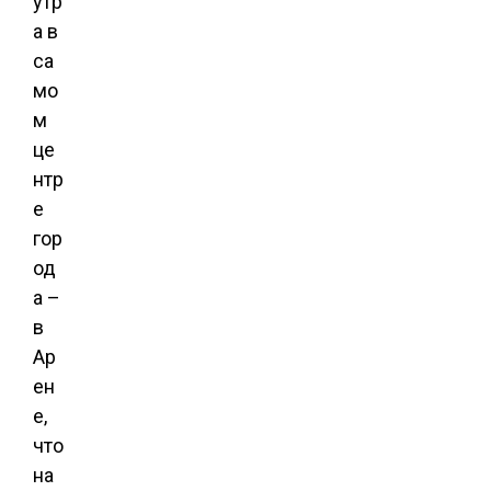
утр
а в
са
мо
м
це
нтр
е
гор
од
а –
в
Ар
ен
е,
что
на