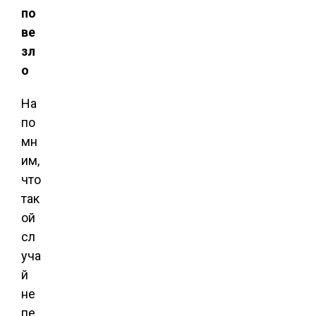
по
ве
зл
о
На
по
мн
им,
что
так
ой
сл
уча
й
не
пе