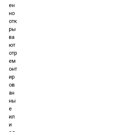
ен
но
отк
ры
ва
ют
отр
ем
онт
ир
ов
ан
ны
е
ил
и