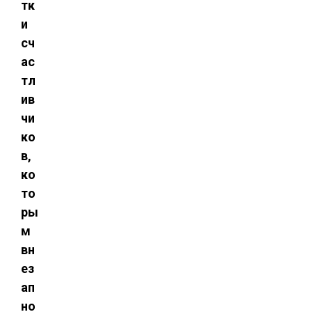
тк
и
сч
ас
тл
ив
чи
ко
в,
ко
то
ры
м
вн
ез
ап
но