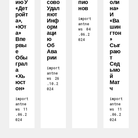
Ию У
Сово
Пио
Оли
«Дет
Удал
Нов
На»
Ройт
Яют
И
import
А»,
Инф
«Ва
antne
«Ют
Орм
Шин
ws
04
А»
Аци
Гтон
.06.2
Впе
Ю
»
024
Рвы
Об
Сыг
Е
Ава
Раю
Обы
Рии
Т
Грал
Сед
import
А
Ьмо
antne
«Хь
Й
ws
26
Юст
Мат
.10.2
Он»
Ч
024
import
import
antne
antne
ws
11
ws
11
.06.2
.06.2
024
024