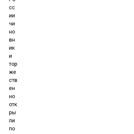
сс
ии
чи
но
вн
ик
и
тор
же
ств
ен
но
отк
ры
ли
по