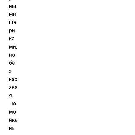
ны
ми
ша
ри
ка
ми,
но
бе
з
кар
ава
я.
По
мо
йка
на