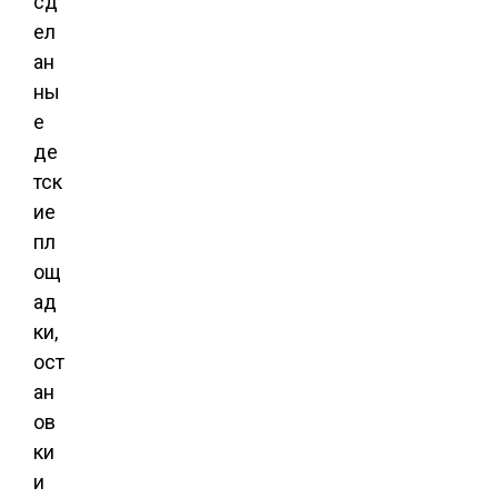
сд
ел
ан
ны
е
де
тск
ие
пл
ощ
ад
ки,
ост
ан
ов
ки
и