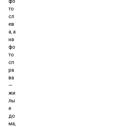
фо
то
сл
ев
а, а
на
фо
то
сп
ра
ва
—
жи
лы
е
до
ма,