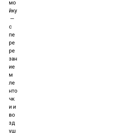
мо
йку
—
с
пе
ре
ре
зан
ие
м
ле
нто
чк
и и
во
зд
уш