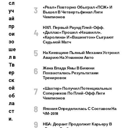
сл
«Реал» Повторно Обыграл «ПСЖ» И
уч
Вышел В Четвертьфинал Лиги
Чемпионов
ай
пр
НХЛ. Первый Раунд Плей-Офф.
«Даллас» Прошел «Нэшвилл»,
ои
«Каролина» И «Вашингтон» Сыграют
зо
Седьмой Матч
ше
На Киевщине Пьяный Механик Устроил
л в
Аварию На Угнанном Авто
Тв
Жена Влада Ямы В Бикини
ер
Похвасталась Результатами
Тренировок
ск
ой
«Шахтер» Получил Потенциальных
Соперников По Плей-Офф Лиги
об
Чемпионов
ла
Япония Определилась С Составом На
ст
ЧМ-2018
и.
НБА: Дюрант Продолжит Карьеру В