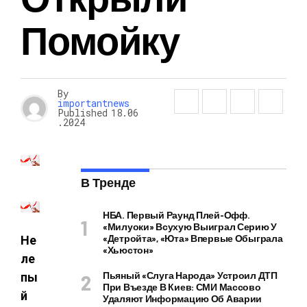
Помойку
By
importantnews
Published
18.06
.2024
В Тренде
НБА. Первый Раунд Плей-Офф.
«Милуоки» Всухую Выиграл Серию У
«Детройта», «Юта» Впервые Обыграла
Не
«Хьюстон»
ле
Пьяный «слуга Народа» Устроил ДТП
пы
При Въезде В Киев: СМИ Массово
й
Удаляют Информацию Об Аварии