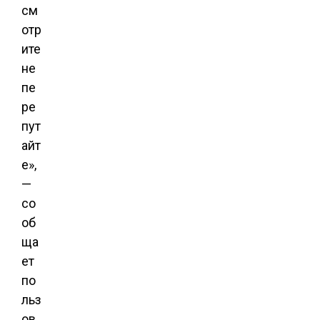
см
отр
ите
не
пе
ре
пут
айт
е»,
—
со
об
ща
ет
по
льз
ов