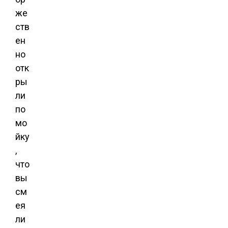
же
ств
ен
но
отк
ры
ли
по
мо
йку
,
что
вы
см
ея
ли