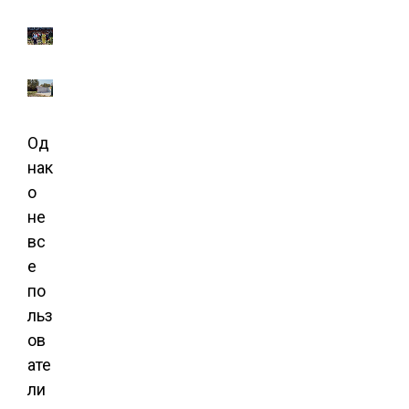
Од
нак
о
не
вс
е
по
льз
ов
ате
ли