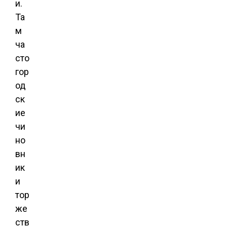
и.
Та
м
ча
сто
гор
од
ск
ие
чи
но
вн
ик
и
тор
же
ств