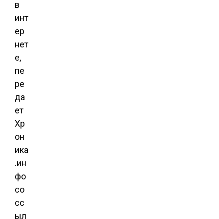
в
инт
ер
нет
е,
пе
ре
да
ет
Хр
он
ика
.ин
фо
со
сс
ыл