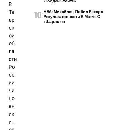
«Голден Стейте»
В
Тв
НБА: Михайлюк Побил Рекорд
Результативности В Матче С
ер
«Шарлотт»
ск
ой
об
ла
сти
Ро
сс
ии
чи
но
вн
ик
и т
ор