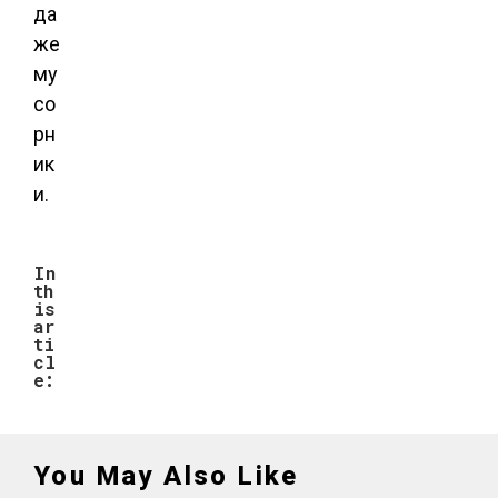
да
же
му
со
рн
ик
и.
In
th
is
ar
ti
cl
e:
You May Also Like