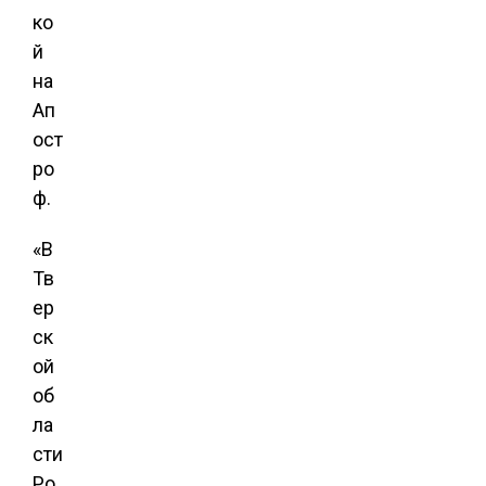
ко
й
на
Ап
ост
ро
ф.
«В
Тв
ер
ск
ой
об
ла
сти
Ро