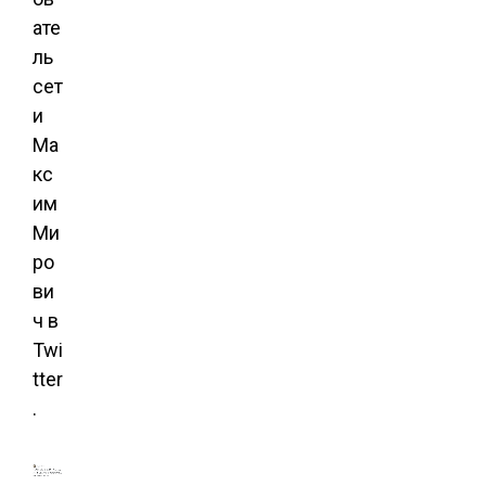
ате
ль
сет
и
Ма
кс
им
Ми
ро
ви
ч в
Twi
tter
.