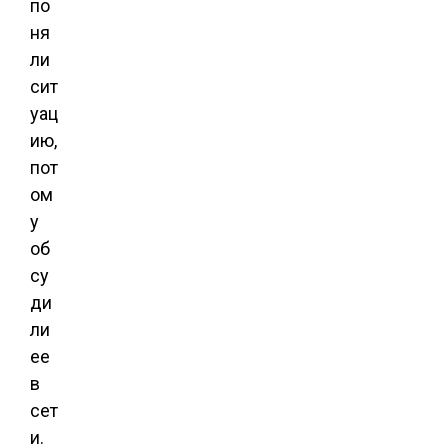
по
ня
ли
сит
уац
ию,
пот
ом
у
об
су
ди
ли
ее
в
сет
и.