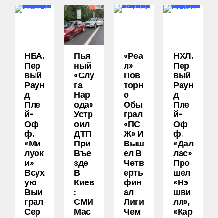
НБА.
Пья
«Реа
НХЛ.
Пер
Ный
Л»
Пер
Вый
«слу
Пов
Вый
Раун
Га
Торн
Раун
Д
Нар
О
Д
Пле
Ода»
Обы
Пле
Й-
Устр
Грал
Й-
Оф
Оил
«ПС
Оф
Ф.
ДТП
Ж» И
Ф.
«Ми
При
Выш
«Дал
Луок
Въе
Ел В
Лас»
И»
Зде
Четв
Про
Всух
В
Ерть
Шел
Ую
Киев
Фин
«Нэ
Выи
:
Ал
Шви
Грал
СМИ
Лиги
Лл»,
Сер
Мас
Чем
«Кар