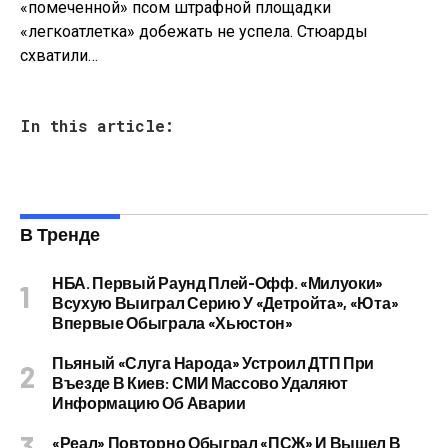
«помеченной» псом штрафной площадки
«легкоатлетка» добежать не успела. Стюарды
схватили…
In this article:
В Тренде
НБА. Первый Раунд Плей-Офф. «Милуоки»
Всухую Выиграл Серию У «Детройта», «Юта»
Впервые Обыграла «Хьюстон»
Пьяный «слуга Народа» Устроил ДТП При
Въезде В Киев: СМИ Массово Удаляют
Информацию Об Аварии
«Реал» Повторно Обыграл «ПСЖ» И Вышел В