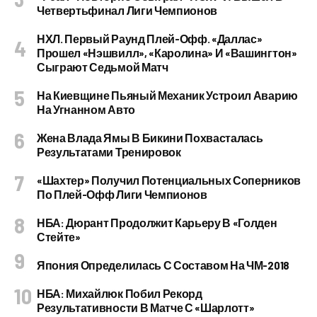
Четвертьфинал Лиги Чемпионов
НХЛ. Первый Раунд Плей-Офф. «Даллас»
Прошел «Нэшвилл», «Каролина» И «Вашингтон»
Сыграют Седьмой Матч
На Киевщине Пьяный Механик Устроил Аварию
На Угнанном Авто
Жена Влада Ямы В Бикини Похвасталась
Результатами Тренировок
«Шахтер» Получил Потенциальных Соперников
По Плей-Офф Лиги Чемпионов
НБА: Дюрант Продолжит Карьеру В «Голден
Стейте»
Япония Определилась С Составом На ЧМ-2018
НБА: Михайлюк Побил Рекорд
Результативности В Матче С «Шарлотт»