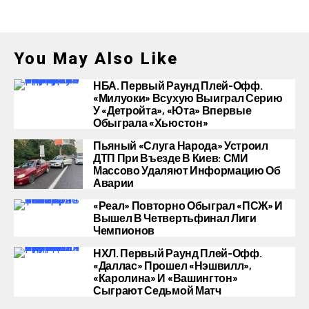
You May Also Like
НБА. Первый Раунд Плей-Офф.
«Милуоки» Всухую Выиграл Серию
У «Детройта», «Юта» Впервые
Обыграла «Хьюстон»
Пьяный «слуга Народа» Устроил
ДТП При Въезде В Киев: СМИ
Массово Удаляют Информацию Об
Аварии
«Реал» Повторно Обыграл «ПСЖ» И
Вышел В Четвертьфинал Лиги
Чемпионов
НХЛ. Первый Раунд Плей-Офф.
«Даллас» Прошел «Нэшвилл»,
«Каролина» И «Вашингтон»
Сыграют Седьмой Матч