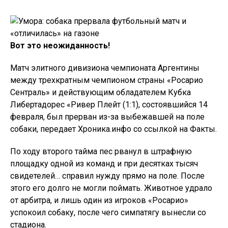
Вот это неожиданность!
Матч элитного дивизиона чемпионата Аргентины
между трехкратным чемпионом страны «Росарио
Сентраль» и действующим обладателем Кубка
Либертадорес «Ривер Плейт (1:1), состоявшийся 14
февраля, был прерван из-за выбежавшей на поле
собаки, передает Хроника.инфо со ссылкой на Факты.
По ходу второго тайма пес рванул в штрафную
площадку одной из команд и при десятках тысяч
свидетелей… справил нужду прямо на поле. После
этого его долго не могли поймать. Животное удрало
от арбитра, и лишь один из игроков «Росарио»
успокоил собаку, после чего симпатягу вынесли со
стадиона.