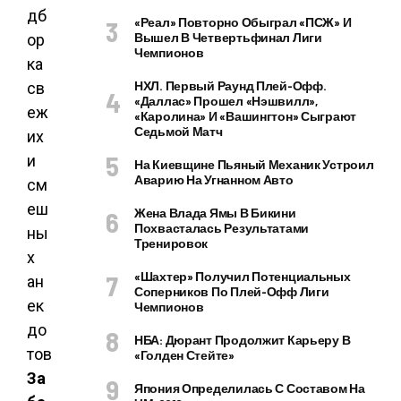
«Реал» Повторно Обыграл «ПСЖ» И
Вышел В Четвертьфинал Лиги
Чемпионов
НХЛ. Первый Раунд Плей-Офф.
«Даллас» Прошел «Нэшвилл»,
«Каролина» И «Вашингтон» Сыграют
Седьмой Матч
На Киевщине Пьяный Механик Устроил
Аварию На Угнанном Авто
Жена Влада Ямы В Бикини
Похвасталась Результатами
Тренировок
«Шахтер» Получил Потенциальных
Соперников По Плей-Офф Лиги
Чемпионов
НБА: Дюрант Продолжит Карьеру В
«Голден Стейте»
За
Япония Определилась С Составом На