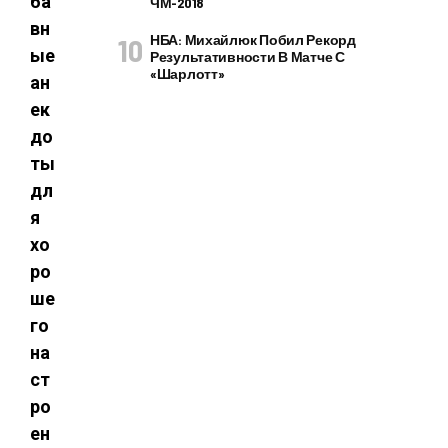
ба
ЧМ-2018
вн
НБА: Михайлюк Побил Рекорд
ые
Результативности В Матче С
«Шарлотт»
ан
ек
до
ты
дл
я
хо
ро
ше
го
на
ст
ро
ен