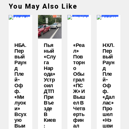
You May Also Like
НБА.
Пья
«Реа
НХЛ.
Пер
Ный
Л»
Пер
Вый
«слу
Пов
Вый
Раун
Га
Торн
Раун
Д
Нар
О
Д
Пле
Ода»
Обы
Пле
Й-
Устр
Грал
Й-
Оф
Оил
«ПС
Оф
Ф.
ДТП
Ж» И
Ф.
«Ми
При
Выш
«Дал
Луок
Въе
Ел В
Лас»
И»
Зде
Четв
Про
Всух
В
Ерть
Шел
Ую
Киев
Фин
«Нэ
Выи
:
Ал
Шви