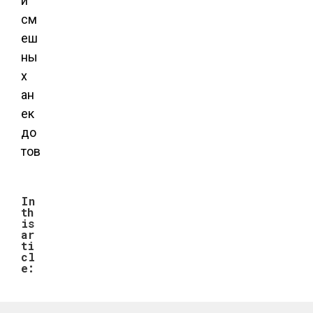
In
th
is
ar
ti
cl
e: