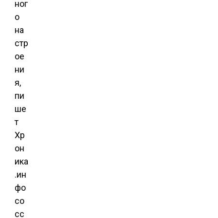
ног
о
на
стр
ое
ни
я,
пи
ше
т
Хр
он
ика
.ин
фо
со
сс