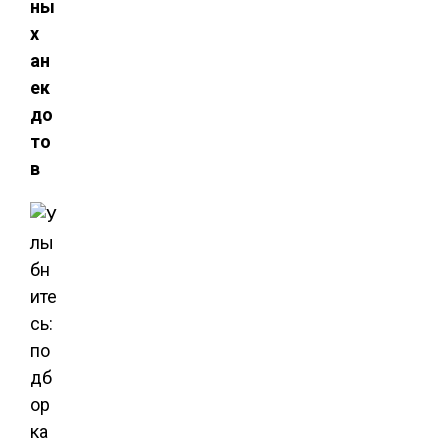
ны
х
ан
ек
до
то
в