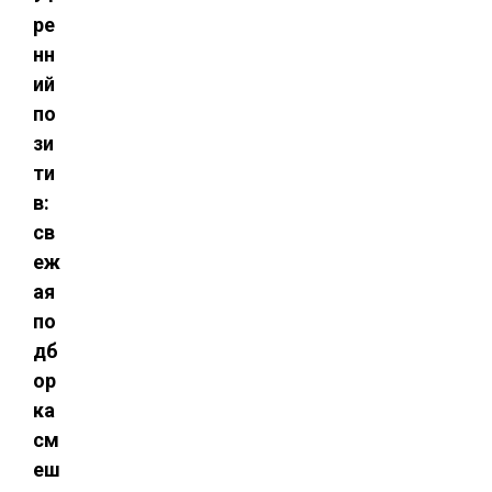
ре
нн
ий
по
зи
ти
в:
св
еж
ая
по
дб
ор
ка
см
еш