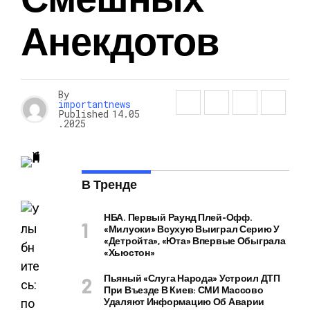
Анекдотов
By
importantnews
Published
14.05
.2025
В Тренде
НБА. Первый Раунд Плей-Офф.
«Милуоки» Всухую Выиграл Серию У
«Детройта», «Юта» Впервые Обыграла
«Хьюстон»
Пьяный «слуга Народа» Устроил ДТП
При Въезде В Киев: СМИ Массово
Удаляют Информацию Об Аварии