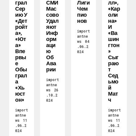
Грал
СМИ
Лиги
Лл»,
Сер
Мас
Чем
«Кар
Ию У
Сово
Пио
Оли
«Дет
Удал
Нов
На»
Ройт
Яют
И
import
А»,
Инф
«Ва
antne
«Ют
Орм
Шин
ws
04
А»
Аци
Гтон
.06.2
Впе
Ю
»
024
Рвы
Об
Сыг
Е
Ава
Раю
Обы
Рии
Т
Грал
Сед
import
А
Ьмо
antne
«Хь
Й
ws
26
Юст
Мат
.10.2
Он»
Ч
024
import
import
antne
antne
ws
11
ws
11
.06.2
.06.2
024
024