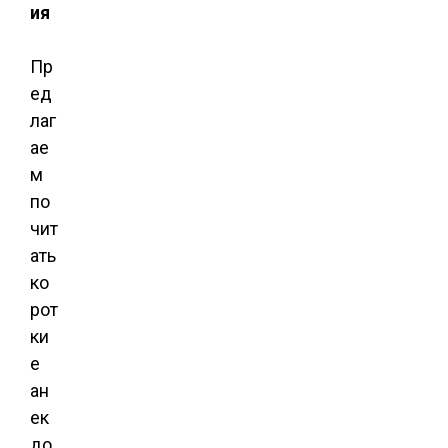
ия
Пр
ед
лаг
ае
м
по
чит
ать
ко
рот
ки
е
ан
ек
до