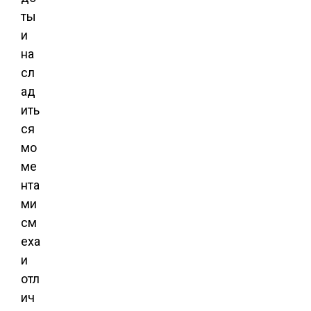
ты
и
на
сл
ад
ить
ся
мо
ме
нта
ми
см
еха
и
отл
ич