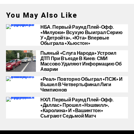
You May Also Like
НБА. Первый Раунд Плей-Офф.
«Милуоки» Всухую Выиграл Серию
У «Детройта», «Юта» Впервые
Обыграла «Хьюстон»
Пьяный «слуга Народа» Устроил
ДТП При Въезде В Киев: СМИ
Массово Удаляют Информацию Об
Аварии
«Реал» Повторно Обыграл «ПСЖ» И
Вышел В Четвертьфинал Лиги
Чемпионов
НХЛ. Первый Раунд Плей-Офф.
«Даллас» Прошел «Нэшвилл»,
«Каролина» И «Вашингтон»
Сыграют Седьмой Матч