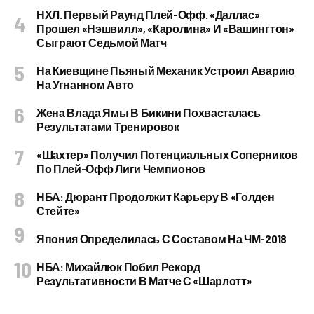
НХЛ. Первый Раунд Плей-Офф. «Даллас»
Прошел «Нэшвилл», «Каролина» И «Вашингтон»
Сыграют Седьмой Матч
На Киевщине Пьяный Механик Устроил Аварию
На Угнанном Авто
Жена Влада Ямы В Бикини Похвасталась
Результатами Тренировок
«Шахтер» Получил Потенциальных Соперников
По Плей-Офф Лиги Чемпионов
НБА: Дюрант Продолжит Карьеру В «Голден
Стейте»
Япония Определилась С Составом На ЧМ-2018
НБА: Михайлюк Побил Рекорд
Результативности В Матче С «Шарлотт»