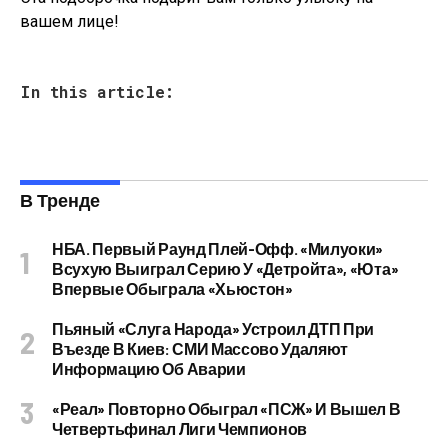
вашем лице!
In this article:
В Тренде
НБА. Первый Раунд Плей-Офф. «Милуоки»
Всухую Выиграл Серию У «Детройта», «Юта»
Впервые Обыграла «Хьюстон»
Пьяный «слуга Народа» Устроил ДТП При
Въезде В Киев: СМИ Массово Удаляют
Информацию Об Аварии
«Реал» Повторно Обыграл «ПСЖ» И Вышел В
Четвертьфинал Лиги Чемпионов