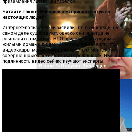
Под Киевом Мотоцикл Влетел В
приземления летающей тарелки.
Легковушку: Двое Погибших
Читайте также: Наивный пес принял статуи за
настоящих людей
Интернет-пользователи заявили, что пришельцы на
самом деле существуют, однако они никогда не
слышали о том, чтобы НЛО приземлялись рядом с
жилыми домами людей. Скептики же заявили, что
видеокадры могли оказаться простым монтажом и
совершенно не соответствовать реальность. Именно
подлинность видео сейчас изучают эксперты.
«Веном 3» Получил Зловещее
Название И Ускоренную Премьеру
Прокурор Хмельницкой Области Умер
От Осложнений Коронавируса