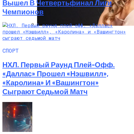
Вышел В Четвертьфинал Лиги
Чемпионов
Алёна Шоптенко Показала
Танцевальный Мастер-Класс На Пляже
В Турции
СПОРТ
НХЛ. Первый Раунд Плей-Офф.
«Даллас» Прошел «Нэшвилл»,
«Каролина» И «Вашингтон»
Сыграют Седьмой Матч