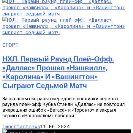
СПОРТ
НХЛ. Первый Раунд Плей-Офф.
«Даллас» Прошел «Нэшвилл»,
«Каролина» И «Вашингтон»
Сыграют Седьмой Матч
За океаном сыграны очередные поединки первого
раунда плей-офф Кубка Стэнли. «Даллас» не повторил
вчерашних ошибок «Вегаса» и «Торонто» и закрыл
серию с «Нэшвиллом» победой...
importantnews
11.06.2024