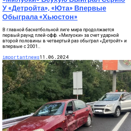
У «Детройта», «Юта» Впервые
Обыграла «Хьюстон»
В главной баскетбольной лиге мира продолжается
первый раунд плей-офф. «Милуоки» за счет ударной
второй половины в четвертый раз обыграл «Детройт» и
впервые с 2001...
importantnews
11.06.2024