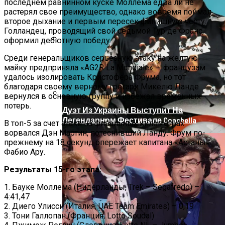
последнем равнинном куске Моллема едва ли не
растерял свое преимущество, однако вовремя поймал
второе дыхание и первым пересек финишную черту.
Голландец, проводящий свой седьмой Тур де Франс,
оформил дебютную победу.
На Донбассе Во Время Тушения
Среди генеральщиков серьезную атаку на желтую
Пожара Погибли Двое Военных
майку предприняла «AG2R La Mondiale» — французам
удалось изолировать Кристофера Фрума, но тот
благодаря своему верному грегари Микелю Ланде
вернулся в основную группу и избежал временных
потерь.
Дуэт Из Украины Выступит На
Легендарном Фестивале Coachella
В топ-5 за счет атаки на финальных километрах
ворвался Дэн Мартин, потеснивший Ланду. Фрум по-
прежнему на 18 секунд опережает капитана «Астаны»
Фабио Ару.
Результаты 15-го этапа:
1. Бауке Моллема (Нидерланды, Trek – Segafredo) –
4:41,47
2. Диего Улисси (Италия, UAE Team Emirates) – 0,19
3. Тони Галлопан (Франция, Lotto Soudal)