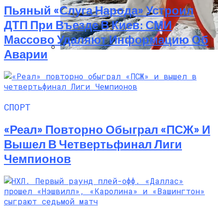
Пьяный «слуга Народа» Устроил
ДТП При Въезде В Киев: СМИ
Массово Удаляют Информацию Об
Аварии
Семейное Наследие: Кейт Хадсон
Хранит Свои Наряды Для Дочери Рани
СПОРТ
«Реал» Повторно Обыграл «ПСЖ» И
Вышел В Четвертьфинал Лиги
Чемпионов