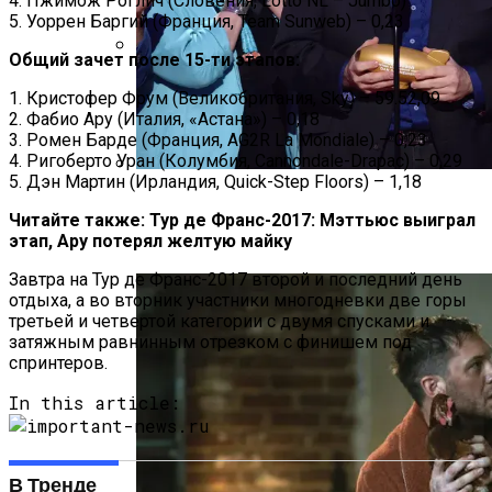
4. Пжимож Роглич (Словения, Lotto NL – Jumbo)
5. Уоррен Баргий (Франция, Team Sunweb) – 0,23
Общий зачет после 15-ти этапов:
Под Киевом Мотоцикл Влетел В
1. Кристофер Фрум (Великобритания, Sky) – 59.52,09
Легковушку: Двое Погибших
2. Фабио Ару (Италия, «Астана») – 0,18
3. Ромен Барде (Франция, AG2R La Mondiale) – 0,23
4. Ригоберто Уран (Колумбия, Cannondale-Drapac) – 0,29
5. Дэн Мартин (Ирландия, Quick-Step Floors) – 1,18
Тёмная Сторона Детских Шоу: Куда
Читайте также: Тур де Франс-2017: Мэттьюс выиграл
Пропал Скандальный Создатель
этап, Ару потерял желтую майку
Никелодеона
Завтра на Тур де Франс-2017 второй и последний день
отдыха, а во вторник участники многодневки две горы
третьей и четвертой категории с двумя спусками и
затяжным равнинным отрезком с финишем под
спринтеров.
In this article:
В Тренде