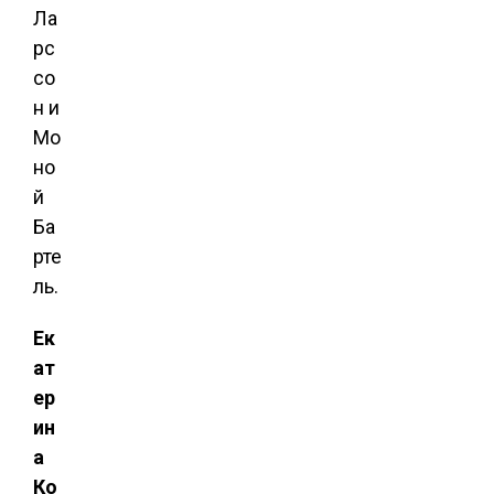
Ла
рс
со
н и
Мо
но
й
Ба
рте
ль.
Ек
ат
ер
ин
а
Ко