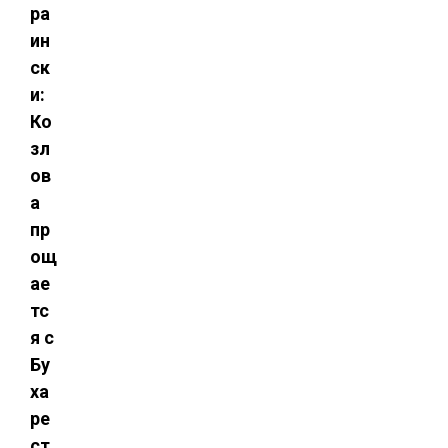
ра
ин
ск
и:
Ко
зл
ов
а
пр
ощ
ае
тс
я с
Бу
ха
ре
ст