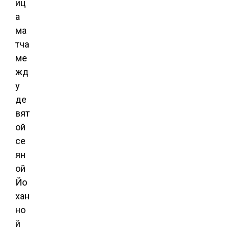
иц
а
ма
тча
ме
жд
у
де
вят
ой
се
ян
ой
Йо
хан
но
й