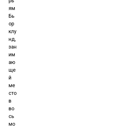
рь
ям
Бь
ор
клу
нд,
зан
им
аю
ще
й
ме
сто
в
во
сь
мо