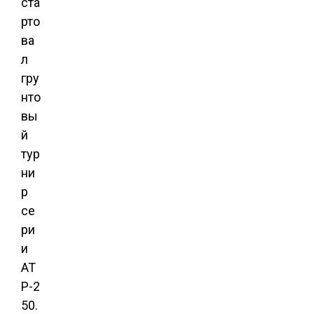
ста
рто
ва
л
гру
нто
вы
й
тур
ни
р
се
ри
и
АТ
Р-2
50.