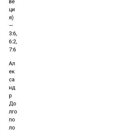
ве
ци
я)
—
3:6,
6:2,
7:6
Ал
ек
са
нд
р
До
лго
по
ло