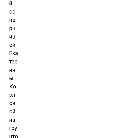
й
со
пе
рн
иц
ей
Ека
тер
ин
ы
Ко
зл
ов
ой
на
гру
нто