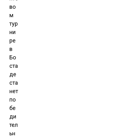
во
м
тур
ни
ре
в
Бо
ста
де
ста
нет
по
бе
ди
тел
ьн