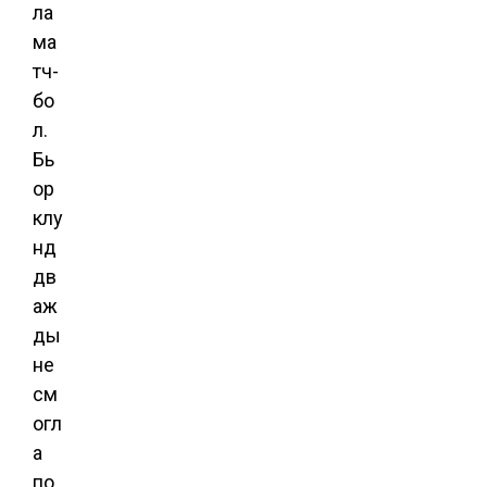
ла
ма
тч-
бо
л.
Бь
ор
клу
нд
дв
аж
ды
не
см
огл
а
по