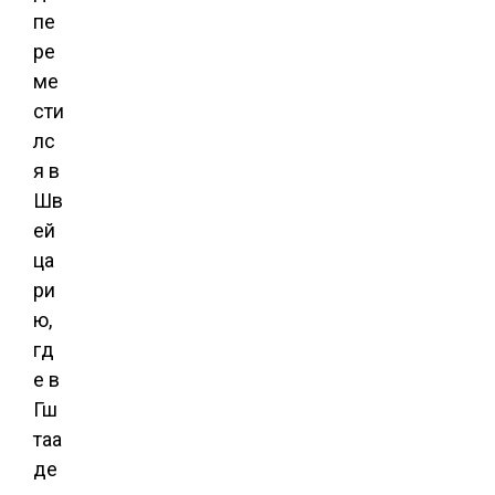
пе
ре
ме
сти
лс
я в
Шв
ей
ца
ри
ю,
гд
е в
Гш
таа
де