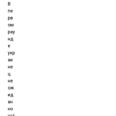
В
пе
рв
ом
рау
нд
е
укр
аи
не
ц
не
ож
ид
ан
но
уст