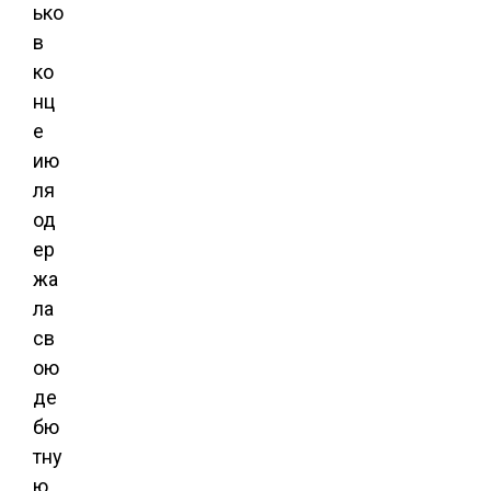
ько
в
ко
нц
е
ию
ля
од
ер
жа
ла
св
ою
де
бю
тну
ю