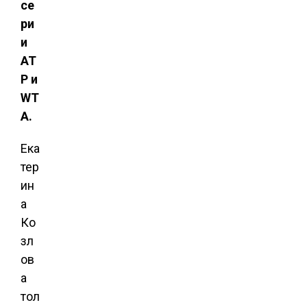
се
ри
и
АТ
Р и
WT
A.
Ека
тер
ин
а
Ко
зл
ов
а
тол