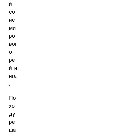
й
сот
не
ми
ро
вог
о
ре
йти
нга
.
По
хо
ду
ре
ша