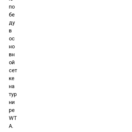
по
бе
ду
в
ос
но
вн
ой
сет
ке
на
тур
ни
ре
WT
A.