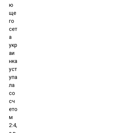
ю
ще
го
сет
а
укр
аи
нка
уст
упа
ла
со
сч
ето
м
2:4,