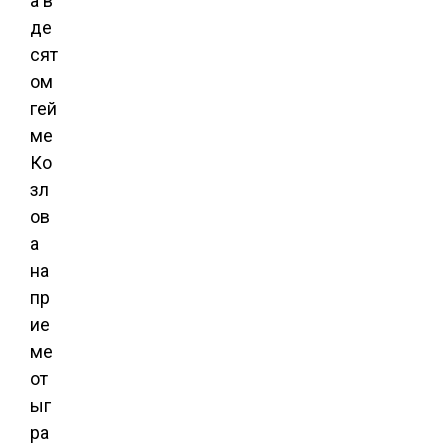
а в
де
сят
ом
гей
ме
Ко
зл
ов
а
на
пр
ие
ме
от
ыг
ра