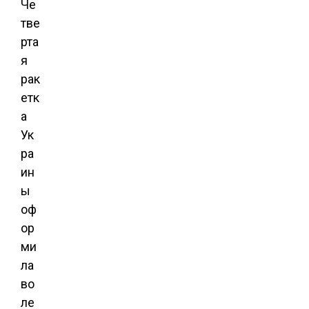
Че
тве
рта
я
рак
етк
а
Ук
ра
ин
ы
оф
ор
ми
ла
во
ле