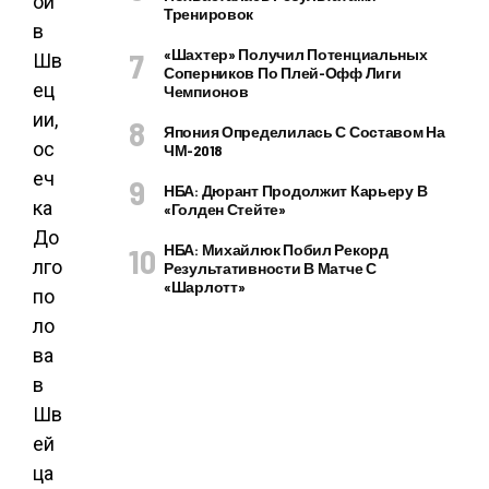
Тренировок
«Шахтер» Получил Потенциальных
Соперников По Плей-Офф Лиги
Чемпионов
Япония Определилась С Составом На
ЧМ-2018
НБА: Дюрант Продолжит Карьеру В
«Голден Стейте»
НБА: Михайлюк Побил Рекорд
Результативности В Матче С
«Шарлотт»