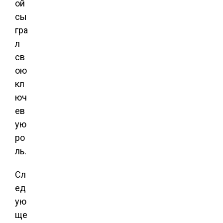
ой
сы
гра
л
св
ою
кл
юч
ев
ую
ро
ль.
Сл
ед
ую
ще