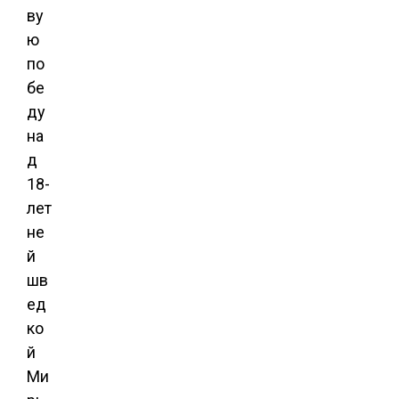
ву
ю
по
бе
ду
на
д
18-
лет
не
й
шв
ед
ко
й
Ми