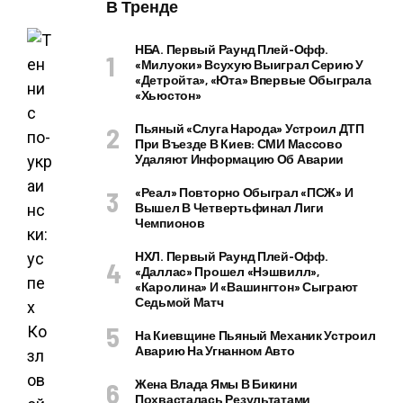
В Тренде
НБА. Первый Раунд Плей-Офф.
«Милуоки» Всухую Выиграл Серию У
«Детройта», «Юта» Впервые Обыграла
«Хьюстон»
Пьяный «слуга Народа» Устроил ДТП
При Въезде В Киев: СМИ Массово
Удаляют Информацию Об Аварии
«Реал» Повторно Обыграл «ПСЖ» И
Вышел В Четвертьфинал Лиги
Чемпионов
НХЛ. Первый Раунд Плей-Офф.
«Даллас» Прошел «Нэшвилл»,
«Каролина» И «Вашингтон» Сыграют
Седьмой Матч
На Киевщине Пьяный Механик Устроил
Аварию На Угнанном Авто
Жена Влада Ямы В Бикини
Похвасталась Результатами