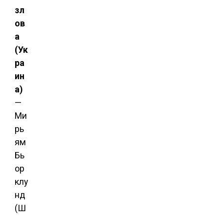
зл
ов
а
(Ук
ра
ин
а)
—
Ми
рь
ям
Бь
ор
клу
нд
(Ш