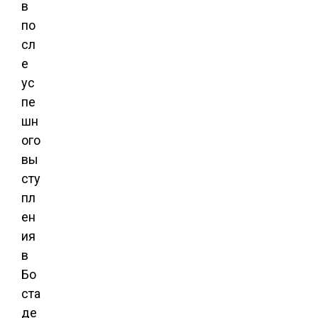
в
по
сл
е
ус
пе
шн
ого
вы
сту
пл
ен
ия
в
Бо
ста
де