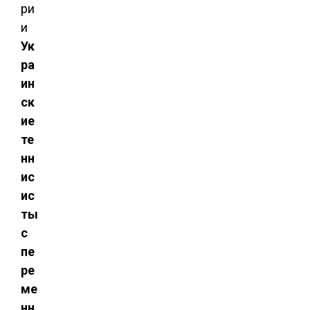
Ук
ра
ин
ск
ие
те
нн
ис
ис
ты
с
пе
ре
ме
нн