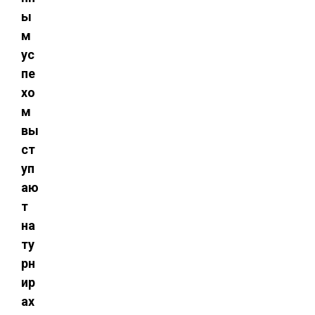
ы
м
ус
пе
хо
м
вы
ст
уп
аю
т
на
ту
рн
ир
ах