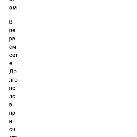
ом
В
пе
рв
ом
сет
е
До
лго
по
ло
в
пр
и
сч