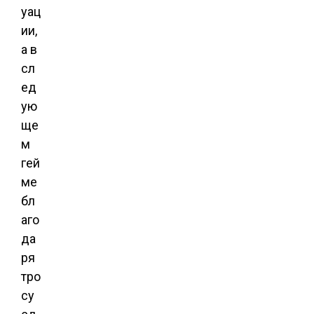
уац
ии,
а в
сл
ед
ую
ще
м
гей
ме
бл
аго
да
ря
тро
су