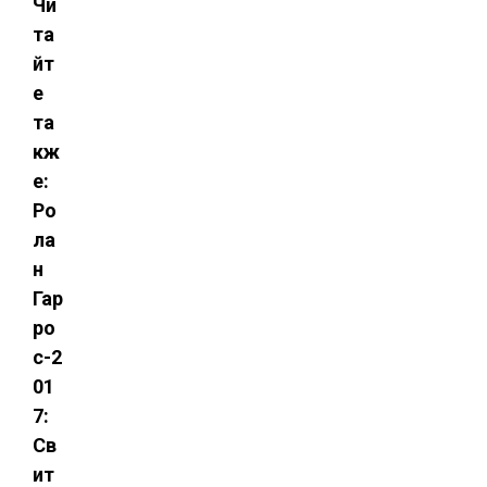
Чи
та
йт
е
та
кж
е:
Ро
ла
н
Гар
ро
с-2
01
7:
Св
ит