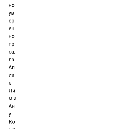
но
ув
ер
ен
но
пр
ош
ла
Ал
из
е
Ли
м и
Ан
у
Ко