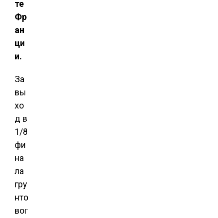
те
Фр
ан
ци
и.
За
вы
хо
д в
1/8
фи
на
ла
гру
нто
вог