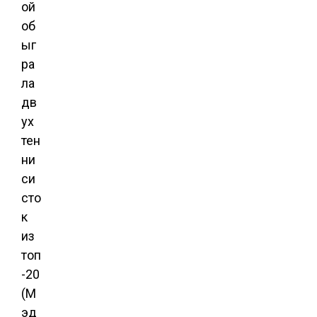
ой
об
ыг
ра
ла
дв
ух
тен
ни
си
сто
к
из
топ
-20
(М
эд