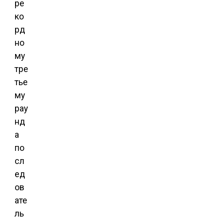
ре
ко
рд
но
му
тре
тье
му
рау
нд
а
по
сл
ед
ов
ате
ль