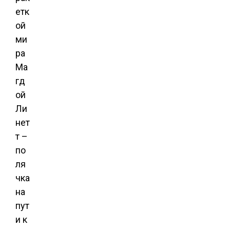
етк
ой
ми
ра
Ма
гд
ой
Ли
нет
т –
по
ля
чка
на
пут
и к