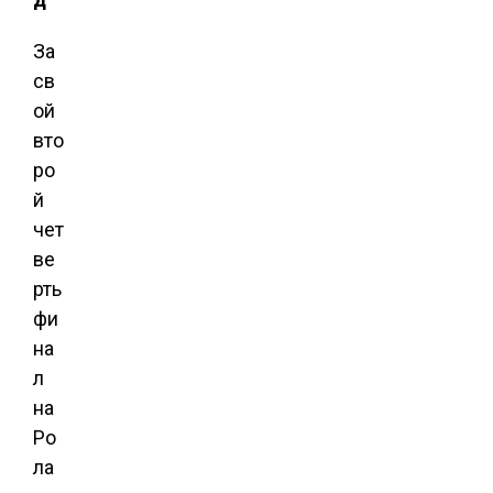
За
св
ой
вто
ро
й
чет
ве
рть
фи
на
л
на
Ро
ла