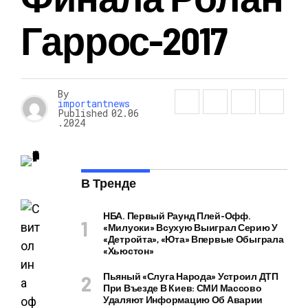
Гаррос-2017
By
importantnews
Published
02.06
.2024
В Тренде
НБА. Первый Раунд Плей-Офф.
«Милуоки» Всухую Выиграл Серию У
«Детройта», «Юта» Впервые Обыграла
«Хьюстон»
Пьяный «слуга Народа» Устроил ДТП
При Въезде В Киев: СМИ Массово
Удаляют Информацию Об Аварии