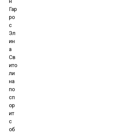
н
Гар
ро
с
Эл
ин
а
Св
ито
ли
на
по
сп
ор
ит
с
об