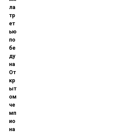
ла
тр
ет
ью
по
бе
ду
на
От
кр
ыт
ом
че
мп
ио
на