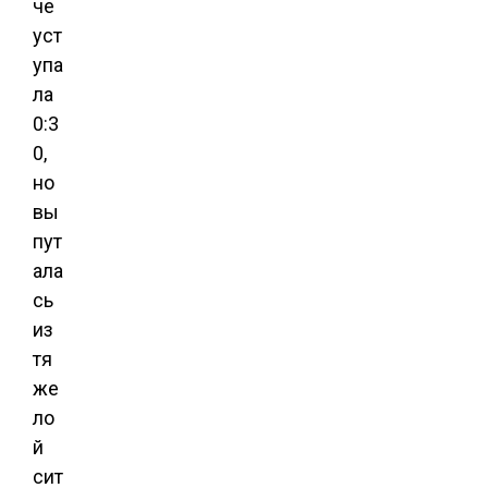
че
уст
упа
ла
0:3
0,
но
вы
пут
ала
сь
из
тя
же
ло
й
сит