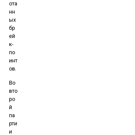
ота
нн
ых
бр
ей
к-
по
инт
ов.
Во
вто
ро
й
па
рти
и