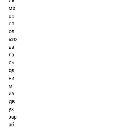
ие
ме
во
сп
ол
ьзо
ва
ла
сь
од
ни
м
из
дв
ух
зар
аб