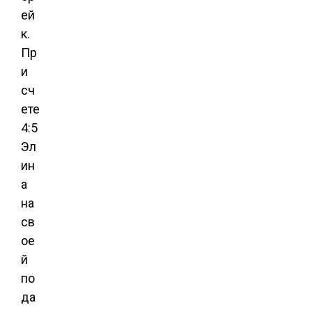
ей
к.
Пр
и
сч
ете
4:5
Эл
ин
а
на
св
ое
й
по
да