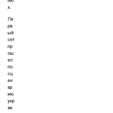
ню
х.
Пе
рв
ый
сет
пр
ош
ел
по
сц
ен
ар
ию
укр
аи