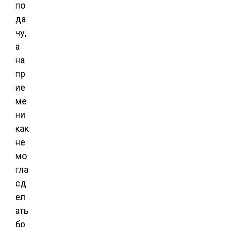
по
да
чу,
а
на
пр
ие
ме
ни
как
не
мо
гла
сд
ел
ать
бр