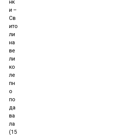
нк
и –
Св
ито
ли
на
ве
ли
ко
ле
пн
о
по
да
ва
ла
(15