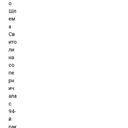
о
Шл
ем
а
Св
ито
ли
на
со
пе
рн
ич
ала
с
94-
й
рак