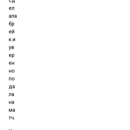
сд
ел
ала
бр
ей
к и
ув
ер
ен
но
по
да
ла
на
ма
тч.