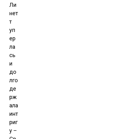
Ли
нет
т
уп
ер
ла
сь
и
до
лго
де
рж
ала
инт
риг
у –
Св