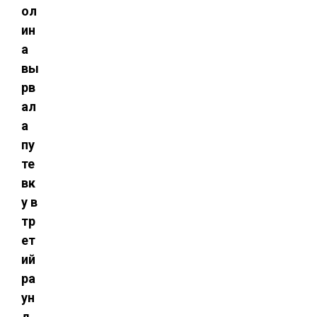
ол
ин
а
вы
рв
ал
а
пу
те
вк
у в
тр
ет
ий
ра
ун
д