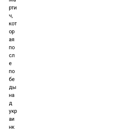
рти
ч,
кот
ор
ая
по
сл
е
по
бе
ды
на
д
укр
аи
нк