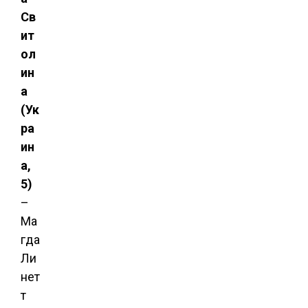
Св
ит
ол
ин
а
(Ук
ра
ин
а,
5)
–
Ма
гда
Ли
нет
т