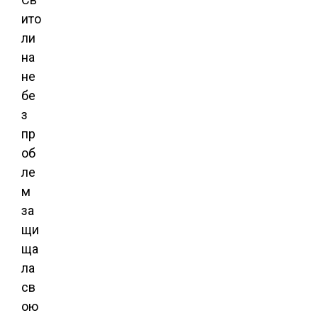
ито
ли
на
не
бе
з
пр
об
ле
м
за
щи
ща
ла
св
ою