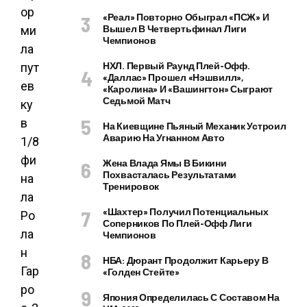
«Реал» Повторно Обыграл «ПСЖ» И
Вышел В Четвертьфинал Лиги
Чемпионов
НХЛ. Первый Раунд Плей-Офф.
«Даллас» Прошел «Нэшвилл»,
«Каролина» И «Вашингтон» Сыграют
Седьмой Матч
На Киевщине Пьяный Механик Устроил
Аварию На Угнанном Авто
Жена Влада Ямы В Бикини
Похвасталась Результатами
Тренировок
«Шахтер» Получил Потенциальных
Соперников По Плей-Офф Лиги
Чемпионов
НБА: Дюрант Продолжит Карьеру В
«Голден Стейте»
Япония Определилась С Составом На