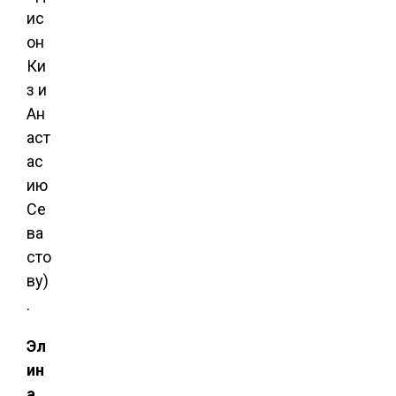
ис
он
Ки
з и
Ан
аст
ас
ию
Се
ва
сто
ву)
.
Эл
ин
а