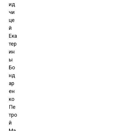
ид
чи
це
й
Ека
тер
ин
ы
Бо
нд
ар
ен
ко
Пе
тро
й
Ма