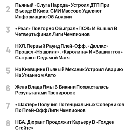
Пьяный «слуга Народа» Устроил ДТП При
Въезде В Киев: СМИ Массово Удаляют
Информацию Об Аварии
«Реал» Повторно Обыграл «ПСЖ» И Вышел В
Четвертьфинал Лиги Чемпионов
НХЛ. Первый Раунд Плей-Офф. «Даллас»
Прошел «Нэшвилл», «Каролина» И «Вашингтон»
Сыграют Седьмой Матч
На Киевщине Пьяный Механик Устроил Аварию
На Угнанном Авто
Жена Влада Ямы В Бикини Похвасталась
Результатами Тренировок
«Шахтер» Получил Потенциальных Соперников
По Плей-Офф Лиги Чемпионов
НБА: Дюрант Продолжит Карьеру В «Голден
Стейте»