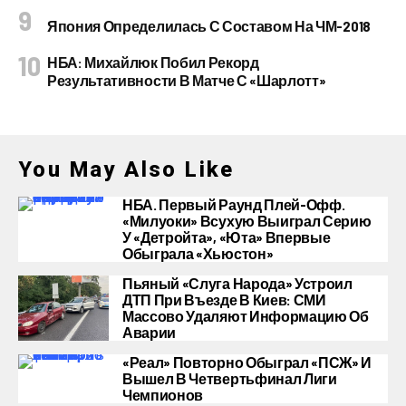
Япония Определилась С Составом На ЧМ-2018
НБА: Михайлюк Побил Рекорд
Результативности В Матче С «Шарлотт»
You May Also Like
НБА. Первый Раунд Плей-Офф.
«Милуоки» Всухую Выиграл Серию
У «Детройта», «Юта» Впервые
Обыграла «Хьюстон»
Пьяный «слуга Народа» Устроил
ДТП При Въезде В Киев: СМИ
Массово Удаляют Информацию Об
Аварии
«Реал» Повторно Обыграл «ПСЖ» И
Вышел В Четвертьфинал Лиги
Чемпионов